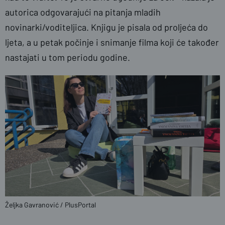
autorica odgovarajući na pitanja mladih
novinarki/voditeljica. Knjigu je pisala od proljeća do
ljeta, a u petak počinje i snimanje filma koji će također
nastajati u tom periodu godine.
Željka Gavranović / PlusPortal