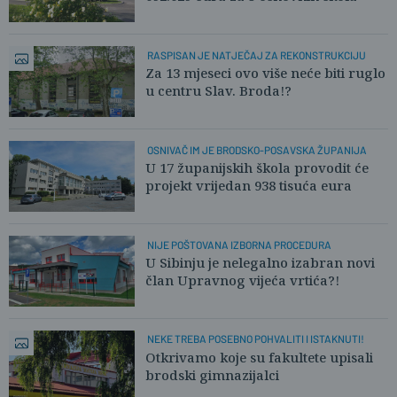
RASPISAN JE NATJEČAJ ZA REKONSTRUKCIJU
Za 13 mjeseci ovo više neće biti ruglo
u centru Slav. Broda!?
OSNIVAČ IM JE BRODSKO-POSAVSKA ŽUPANIJA
U 17 županijskih škola provodit će
projekt vrijedan 938 tisuća eura
NIJE POŠTOVANA IZBORNA PROCEDURA
U Sibinju je nelegalno izabran novi
član Upravnog vijeća vrtića?!
NEKE TREBA POSEBNO POHVALITI I ISTAKNUTI!
Otkrivamo koje su fakultete upisali
brodski gimnazijalci