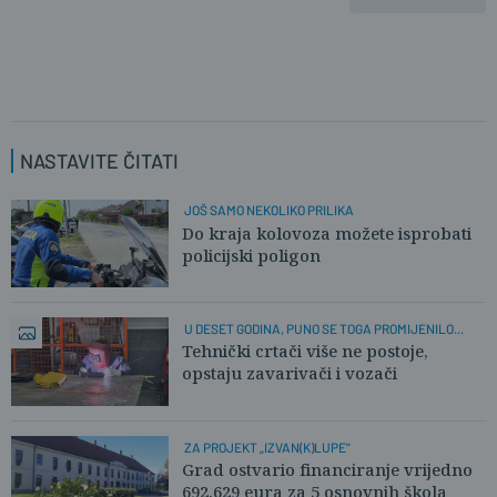
NASTAVITE ČITATI
JOŠ SAMO NEKOLIKO PRILIKA
Do kraja kolovoza možete isprobati
policijski poligon
U DESET GODINA, PUNO SE TOGA PROMIJENILO...
Tehnički crtači više ne postoje,
opstaju zavarivači i vozači
ZA PROJEKT „IZVAN(K)LUPE"
Grad ostvario financiranje vrijedno
692.629 eura za 5 osnovnih škola