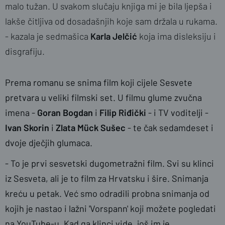
malo tužan. U svakom slučaju knjiga mi je bila ljepša i
lakše čitljiva od dosadašnjih koje sam držala u rukama.
- kazala je sedmašica
Karla Jelčić
koja ima disleksiju i
disgrafiju.
Prema romanu se snima film koji cijele Sesvete
pretvara u veliki filmski set. U filmu glume zvučna
imena -
Goran Bogdan
i
Filip Riđički
- i TV voditelji -
Ivan Skorin
i
Zlata Mück Sušec
- te čak sedamdeset i
dvoje dječjih glumaca.
- To je prvi sesvetski dugometražni film. Svi su klinci
iz Sesveta, ali je to film za Hrvatsku i šire. Snimanja
kreću u petak. Već smo odradili probna snimanja od
kojih je nastao i lažni 'Vorspann' koji možete pogledati
na YouTube-u. Kad ga klinci vide, još im je