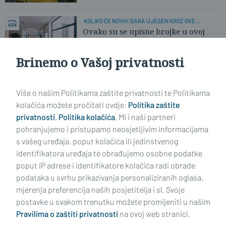
KOLIKO ĆE NOVIH ĐAKA UJESEN KROZ OVE
HODNIKE?
Ovako su se upisne brojke u ovoj
školi mijenjale proteklo desetljeće
Brinemo o Vašoj privatnosti
Učitaj još članaka
Više o našim Politikama zaštite privatnosti te Politikama
kolačića možete pročitati ovdje:
Politika zaštite
privatnosti
,
Politika kolačića
. Mi i naši partneri
pohranjujemo i pristupamo neosjetljivim informacijama
s vašeg uređaja, poput kolačića ili jedinstvenog
identifikatora uređaja te obrađujemo osobne podatke
poput IP adrese i identifikatore kolačića radi obrade
podataka u svrhu prikazivanja personaliziranih oglasa,
mjerenja preferencija naših posjetitelja i sl. Svoje
Impressum
Uvjeti korištenja
Politika privatnosti
postavke u svakom trenutku možete promijeniti u našim
Pravilima o zaštiti privatnosti
na ovoj web stranici.
Politika kolačića
Kontakt
Pritužbe
Suradnici