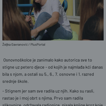
Željka Gavranović / PlusPortal
Osnovnoškolce je zanimalo kako autorica sve to
stigne uz petero djece - od kojih je najmlađa kći danas
bila s njom, a ostali su 5., 6., 7. osnovne i 1. razred
srednje škole.
- Stignem jer sam sve radila uz njih. Kako su rasli,
rastao je i moj obrt s njima. Prvo sam radila
slikovnice, održavala radionice, pisala knjige kroz koje