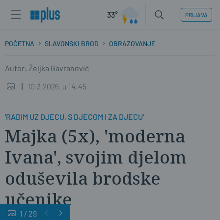
33°
PRIJAVA
POČETNA
SLAVONSKI BROD
OBRAZOVANJE
Autor: Željka Gavranović
10.3.2026. u 14:45
'RADIM UZ DJECU, S DJECOM I ZA DJECU'
Majka (5x), 'moderna
Ivana', svojim djelom
oduševila brodske
učenike
1
/
29