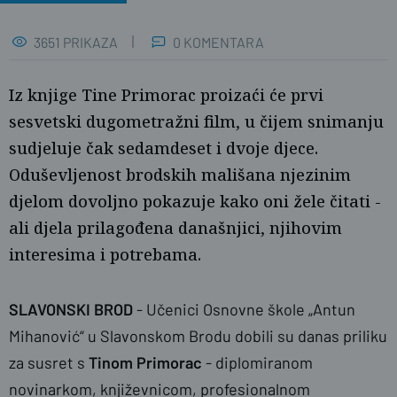
3651 PRIKAZA
0 KOMENTARA
Iz knjige Tine Primorac proizaći će prvi
sesvetski dugometražni film, u čijem snimanju
sudjeluje čak sedamdeset i dvoje djece.
Oduševljenost brodskih mališana njezinim
djelom dovoljno pokazuje kako oni žele čitati -
ali djela prilagođena današnjici, njihovim
interesima i potrebama.
Željka Gavranović / PlusPortal
SLAVONSKI BROD
- Učenici Osnovne škole „Antun
Mihanović“ u Slavonskom Brodu dobili su danas priliku
za susret s
Tinom Primorac
- diplomiranom
novinarkom, književnicom, profesionalnom