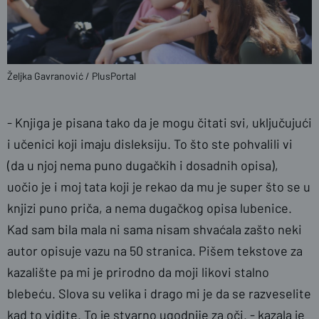
Željka Gavranović / PlusPortal
- Knjiga je pisana tako da je mogu čitati svi, uključujući
i učenici koji imaju disleksiju. To što ste pohvalili vi
(da u njoj nema puno dugačkih i dosadnih opisa),
uočio je i moj tata koji je rekao da mu je super što se u
knjizi puno priča, a nema dugačkog opisa lubenice.
Kad sam bila mala ni sama nisam shvaćala zašto neki
autor opisuje vazu na 50 stranica. Pišem tekstove za
kazalište pa mi je prirodno da moji likovi stalno
blebeću. Slova su velika i drago mi je da se razveselite
kad to vidite. To je stvarno ugodnije za oči. - kazala je