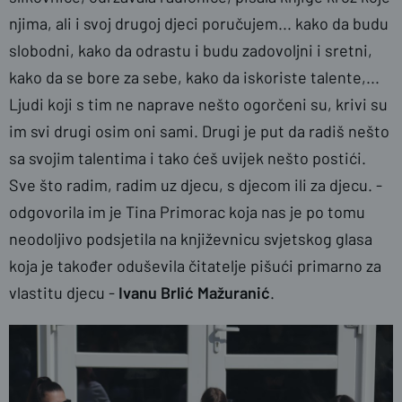
njima, ali i svoj drugoj djeci poručujem... kako da budu
slobodni, kako da odrastu i budu zadovoljni i sretni,
kako da se bore za sebe, kako da iskoriste talente,...
Ljudi koji s tim ne naprave nešto ogorčeni su, krivi su
im svi drugi osim oni sami. Drugi je put da radiš nešto
sa svojim talentima i tako ćeš uvijek nešto postići.
Sve što radim, radim uz djecu, s djecom ili za djecu. -
odgovorila im je Tina Primorac koja nas je po tomu
neodoljivo podsjetila na književnicu svjetskog glasa
koja je također oduševila čitatelje pišući primarno za
vlastitu djecu -
Ivanu Brlić Mažuranić
.