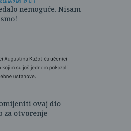
T KAKAV ZASLUŽUJU
zgledalo nemoguće. Nisam
 smo!
 Augustina Kažotića učenici i
m kojim su još jednom pokazali
posebne ustanove.
omijeniti ovaj dio
 za otvorenje