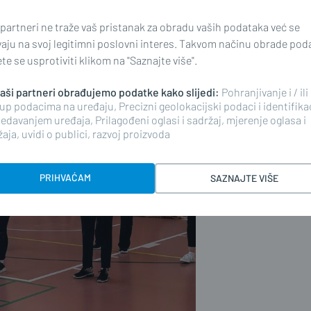
 partneri ne traže vaš pristanak za obradu vaših podataka već se
vaju na svoj legitimni poslovni interes. Takvom načinu obrade pod
e se usprotiviti klikom na "Saznajte više".
 naši partneri obrađujemo podatke kako slijedi:
Pohranjivanje i / ili
up podacima na uređaju, Precizni geolokacijski podaci i identifika
edavanjem uređaja, Prilagođeni oglasi i sadržaj, mjerenje oglasa i
aja, uvidi o publici, razvoj proizvoda
PRIHVAĆAM
SAZNAJTE VIŠE