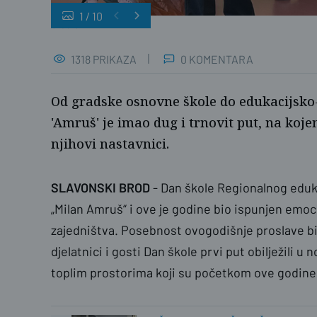
1
/
10
Grad SB
1318 PRIKAZA
0 KOMENTARA
Od gradske osnovne škole do edukacijsko-
'Amruš' je imao dug i trnovit put, na koje
njihovi nastavnici.
SLAVONSKI BROD
- Dan škole Regionalnog eduk
„Milan Amruš“ i ove je godine bio ispunjen em
zajedništva. Posebnost ovogodišnje proslave bil
djelatnici i gosti Dan škole prvi put obilježili u
toplim prostorima koji su početkom ove godine 