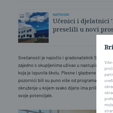
NAPOKON!
Učenici i djelatnici
preselili u novi pro
Br
Svečanosti je nazočio i gradonačelnik Slavons
Više
zajedno s okupljenima uživao u nastupima učeni
proči
koja je ispunila školu. Plesne i glazbene točke, r
part
pozornici bili su puno više od programa. Bili su 
uređa
obra
okruženje u kojem svako dijete ima priliku pokaz
obra
svoje potencijale.
prefe
može
stran