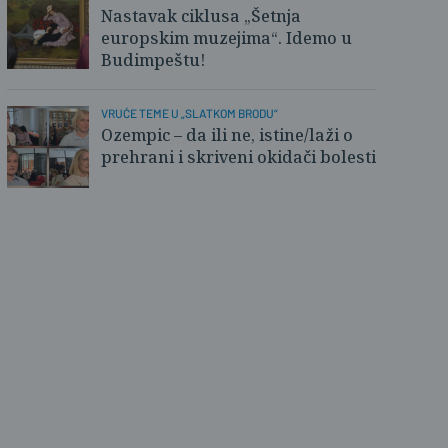
Nastavak ciklusa „Šetnja
d SB
europskim muzejima“. Idemo u
Budimpeštu!
VRUĆE TEME U „SLATKOM BRODU“
Ozempic – da ili ne, istine/laži o
prehrani i skriveni okidači bolesti