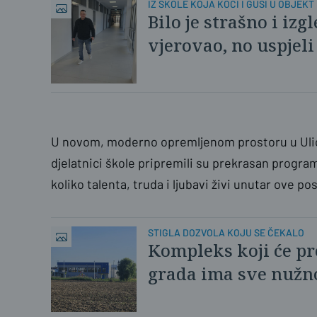
IZ ŠKOLE KOJA KOČI I GUŠI U OBJEK
Bilo je strašno i i
vjerovao, no uspjeli
U novom, moderno opremljenom prostoru u Ulici
djelatnici škole pripremili su prekrasan progra
koliko talenta, truda i ljubavi živi unutar ove 
STIGLA DOZVOLA KOJU SE ČEKALO
Kompleks koji će pr
grada ima sve nužno