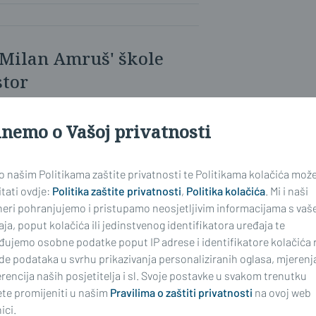
 'Milan Amruš' škole
stor
inemo o Vašoj privatnosti
kog Broda
Mirko Duspara
, koji je
 o našim Politikama zaštite privatnosti te Politikama kolačića mož
ka, njihovim osmijesima i energiji
tati ovdje:
Politika zaštite privatnosti
,
Politika kolačića
. Mi i naši
ecitacije i zajednički trenuci na
neri pohranjujemo i pristupamo neosjetljivim informacijama s vaš
podsjetnik koliko je važno stvarati
ja, poput kolačića ili jedinstvenog identifikatora uređaja te
đujemo osobne podatke poput IP adrese i identifikatore kolačića 
ati svoje mogućnosti i razvijati
de podataka u svrhu prikazivanja personaliziranih oglasa, mjerenj
rencija naših posjetitelja i sl. Svoje postavke u svakom trenutku
te promijeniti u našim
Pravilima o zaštiti privatnosti
na ovoj web
ici.