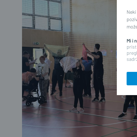
Neki
pozi
možet
Mi i
prist
pregl
sadrž