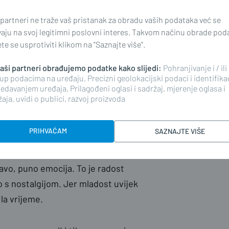
 u redu. Ne treba uvijek imati
 partneri ne traže vaš pristanak za obradu vaših podataka već se
vaju na svoj legitimni poslovni interes. Takvom načinu obrade pod
e se usprotiviti klikom na "Saznajte više".
 prijelaz, posljednji zajednički
 naši partneri obrađujemo podatke kako slijedi:
Pohranjivanje i / ili
 rasprši na različite strane svijeta.
up podacima na uređaju, Precizni geolokacijski podaci i identifika
edavanjem uređaja, Prilagođeni oglasi i sadržaj, mjerenje oglasa i
svakodnevice početi razlikovati.
aja, uvidi o publici, razvoj proizvoda
jeli život, a neki će jedni drugima
PRIHVAĆAM
SAZNAJTE VIŠE
u odzvanjaju pjesmom mladosti,
apravo, puno emocija. To je radost
 s nostalgijom. Jer mladost uvijek
la vrijeme.