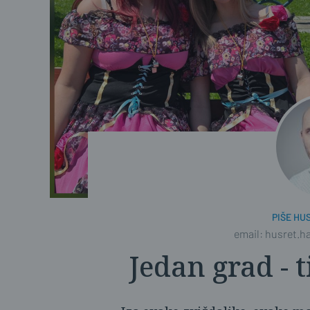
PIŠE HU
email: husret.h
Jedan grad -