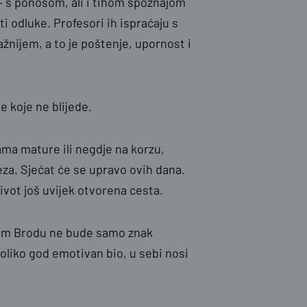
– s ponosom, ali i tihom spoznajom
ti odluke. Profesori ih ispraćaju s
žnijem, a to je poštenje, upornost i
 koje ne blijede.
ma mature ili negdje na korzu,
eza. Sjećat će se upravo ovih dana.
život još uvijek otvorena cesta.
kom Brodu ne bude samo znak
koliko god emotivan bio, u sebi nosi