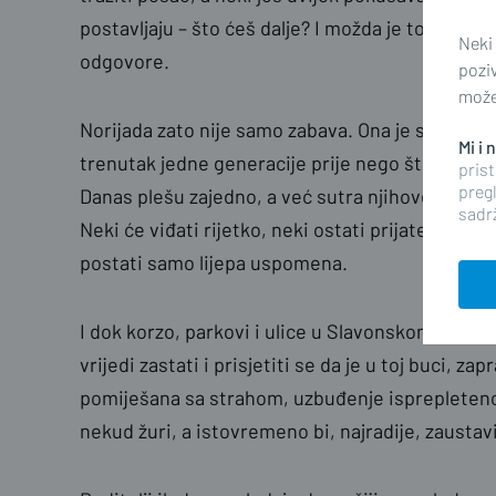
postavljaju – što ćeš dalje? I možda je to sasvim
Neki
odgovore.
pozi
možet
Norijada zato nije samo zabava. Ona je svojevrsni
Mi i
trenutak jedne generacije prije nego što ih život
prist
pregl
Danas plešu zajedno, a već sutra njihove će se 
sadrž
Neki će viđati rijetko, neki ostati prijatelji za ci
postati samo lijepa uspomena.
I dok korzo, parkovi i ulice u Slavonskom Brod
vrijedi zastati i prisjetiti se da je u toj buci, z
pomiješana sa strahom, uzbuđenje isprepleteno
nekud žuri, a istovremeno bi, najradije, zaustavi