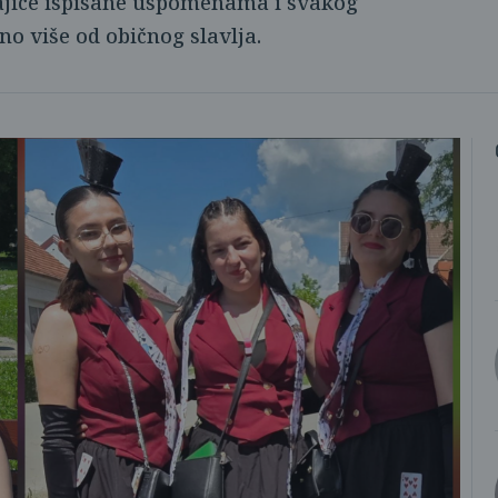
majice ispisane uspomenama i svakog
uno više od običnog slavlja.