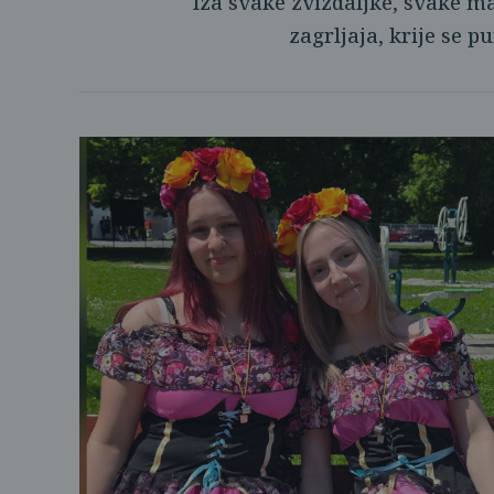
Iza svake zviždaljke, svake 
zagrljaja, krije se p