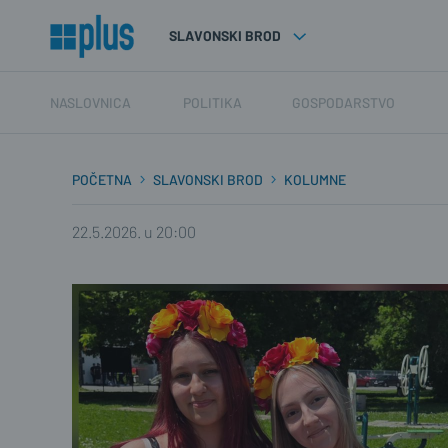
SLAVONSKI BROD
NASLOVNICA
POLITIKA
GOSPODARSTVO
POČETNA
SLAVONSKI BROD
KOLUMNE
22.5.2026. u 20:00