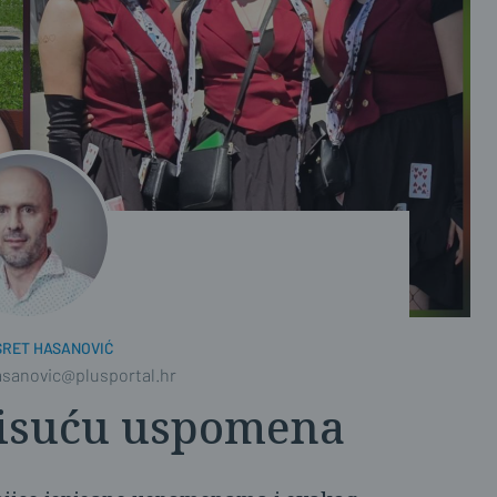
SRET HASANOVIĆ
asanovic@plusportal.hr
 tisuću uspomena