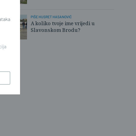
PIŠE HUSRET HASANOVIĆ
ataka
A koliko tvoje ime vrijedi u
Slavonskom Brodu?
cija