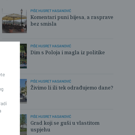
PIŠE HUSRET HASANOVIĆ
Komentari puni bijesa, a rasprave
bez smisla
PIŠE HUSRET HASANOVIĆ
Dim s Poloja i magla iz politike
ete
PIŠE HUSRET HASANOVIĆ
Živimo li ili tek odrađujemo dane?
eg
radi
a
PIŠE HUSRET HASANOVIĆ
Grad koji se guši u vlastitom
uspjehu