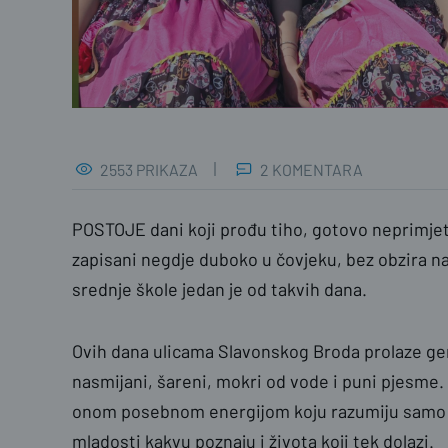
2553 PRIKAZA
2 KOMENTARA
POSTOJE dani koji prođu tiho, gotovo neprimjetn
zapisani negdje duboko u čovjeku, bez obzira n
srednje škole jedan je od takvih dana.
Ovih dana ulicama Slavonskog Broda prolaze gen
nasmijani, šareni, mokri od vode i puni pjesme.
onom posebnom energijom koju razumiju samo on
mladosti kakvu poznaju i života koji tek dolazi.