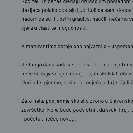
Roditelji ih danas gledaju drugačijim pogledom 
da djeca polako postaju ljudi koji će sami donosi
nadom da su ih, osim gradiva, naučili nečemu va
vjera u vlastite mogućnosti.
A maturantima ostaje ono najvažnije – uspomene
Jednoga dana kada se opet sretnu na obljetnica
neće se najviše sjećati ocjena, ni školskih obav
Norijade, pjesme, smijeha i osjećaja da je cijeli 
Zato neka posljednje školsko zvono u Slavons
završetka. Neka bude podsjetnik da svaki kraj, 
i početak nečeg novog.