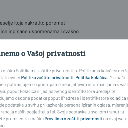
veselje koja nakratko poremeti
majice ispisane uspomenama i svakog
inemo o Vašoj privatnosti
 i posljednje školsko zvono. To je
i godine prijateljstva koja su
 o našim Politikama zaštite privatnosti te Politikama kolačića mož
oje su se rađale u hodnicima,
tati ovdje:
Politika zaštite privatnosti
,
Politika kolačića
. Mi i naši
ma, i profesora koji su, svatko na
neri pohranjujemo i pristupamo neosjetljivim informacijama s vaš
ja, poput kolačića ili jedinstvenog identifikatora uređaja te
đujemo osobne podatke poput IP adrese i identifikatore kolačića 
de podataka u svrhu prikazivanja personaliziranih oglasa, mjerenj
kole. Završavaju mala razdoblja
rencija naših posjetitelja i sl. Svoje postavke u svakom trenutku
 u druge gradove, neki će odmah
te promijeniti u našim
Pravilima o zaštiti privatnosti
na ovoj web
ici.
oriti na pitanje koje odrasli često