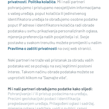
privatnosti
,
Politika kolačića
. Mi i naši partneri
pohranjujemo i pristupamo neosjetljivim informacijama
s vašeg uređaja, poput kolačića ili jedinstvenog
identifikatora uređaja te obrađujemo osobne podatke
poput IP adrese i identifikatore kolačića radi obrade
podataka u svrhu prikazivanja personaliziranih oglasa,
mjerenja preferencija naših posjetitelja i sl. Svoje
Impressum
Uvjeti korištenja
Politika privatnosti
postavke u svakom trenutku možete promijeniti u našim
Pravilima o zaštiti privatnosti
na ovoj web stranici.
Politika kolačića
Kontakt
Pritužbe
Suradnici
Neki partneri ne traže vaš pristanak za obradu vaših
Oglašavanje
podataka već se pozivaju na svoj legitimni poslovni
interes. Takvom načinu obrade podataka možete se
RUBRIKE
usprotiviti klikom na "Saznajte više".
Mi i naši partneri obrađujemo podatke kako slijedi:
BRODSKO-POSAVSKA ŽUPANIJA
Pohranjivanje i / ili pristup podacima na uređaju,
Precizni geolokacijski podaci i identifikacija
pregledavanjem uređaja, Prilagođeni oglasi i sadržaj,
POŽEŠKO-SLAVONSKA ŽUPANIJA
mjerenje oglasa i sadržaja, uvidi o publici, razvoj