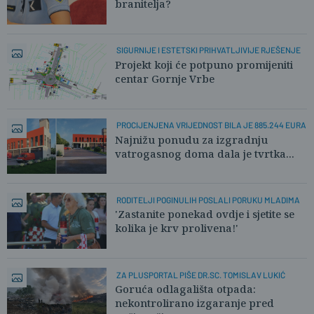
branitelja?
SIGURNIJE I ESTETSKI PRIHVATLJIVIJE RJEŠENJE
Projekt koji će potpuno promijeniti
centar Gornje Vrbe
PROCIJENJENA VRIJEDNOST BILA JE 885.244 EURA
Najnižu ponudu za izgradnju
vatrogasnog doma dala je tvrtka...
RODITELJI POGINULIH POSLALI PORUKU MLADIMA
'Zastanite ponekad ovdje i sjetite se
kolika je krv prolivena!'
ZA PLUSPORTAL PIŠE DR.SC. TOMISLAV LUKIĆ
Goruća odlagališta otpada:
nekontrolirano izgaranje pred