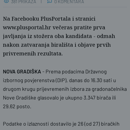
381 PRIKAZA
0 KOMENTARA
Na Facebooku PlusPortala i stranici
www.plusportal.hr večeras pratite prva
javljanja iz stožera oba kandidata - odmah
nakon zatvaranja birališta i objave prvih
privremenih rezultata.
Foto: Ivana Barišić / PLUS
NOVA GRADIŠKA
- Prema podacima Državnog
izbornog povjerenstva (DIP), danas do 16.30 sati u
drugom krugu prijevremenih izbora za gradonačelnika
Nove Gradiške glasovalo je ukupno 3.347 birača ili
29.62 posto.
Podatke o izlaznosti dostavilo je 26 (od 27) biračkih