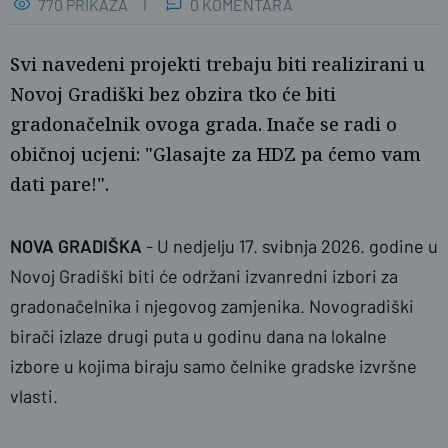
770 PRIKAZA
0 KOMENTARA
Svi navedeni projekti trebaju biti realizirani u
Novoj Gradiški bez obzira tko će biti
gradonačelnik ovoga grada. Inače se radi o
običnoj ucjeni: "Glasajte za HDZ pa ćemo vam
dati pare!".
Foto: screenshot FB
NOVA GRADIŠKA
- U nedjelju 17. svibnja 2026. godine u
Novoj Gradiški biti će održani izvanredni izbori za
gradonačelnika i njegovog zamjenika. Novogradiški
birači izlaze drugi puta u godinu dana na lokalne
izbore u kojima biraju samo čelnike gradske izvršne
vlasti.