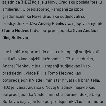
zajednica (HDZ) koja je u Novu Gradišku poslala "tešku
artiljeriju". U predizbornoj kampanji za izbor
gradonačelnika Nove Gradiške sudjelovali su
predsjednik HDZ-a
Andrej Plenković
, njegov zamjenik
(
Tomo Medved
) i dva potpredsjednika (
Ivan Anušić
i
Oleg Butković
).
I ne bi ništa sporno bilo da su u kampanji sudjelovali
isključivo kao najviši dužnosnici HDZ-a. Međutim,
Andrej Plenković je u kampanji sudjelovao i kao
predsjednik Vlade RH, a Tomo Medved kao
potpredsjednik Vlade i ministar hrvatskih branitelja.
HDZ je Ivana Anušića u Novoj Gradiiški najavio kao
potpredsjednika Vlade i ministra obrane, dok je Oleg
Butković najavljen kao potpredsjednik Vlade i ministar