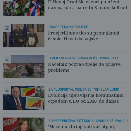
U Novoj Gradiški vijenci položeni
danas, sutra na redu Slavonski Brod
USUSRET DANU POBJEDE
Provjerili smo tko su promaknuti
časnici Hrvatske vojske...
DONJI ANDRIJEVCI KORAK BLIŽE UPORABNOJ
DOZVOLI
Načelnik pozvao žitelje da prijave
probleme
ZA PLUSPORTAL PIŠE DR.SC. TOMISLAV LUKIĆ
Evolucija upravljanja komunalnim
otpadom u EU od 2010. do danas
SDP BPŽ PROZIVA POŽEŠKO-SLAVONSKU ŽUPANICU
'Mi ćemo zbrinjavati vaš otpad,