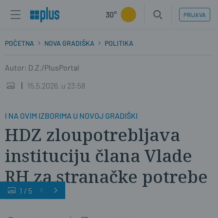
30°
PRIJAVA
POČETNA
NOVA GRADIŠKA
POLITIKA
Autor: D.Z./PlusPortal
15.5.2026. u 23:58
I NA OVIM IZBORIMA U NOVOJ GRADIŠKI
HDZ zloupotrebljava
instituciju člana Vlade
RH za stranačke potrebe
1
/
5