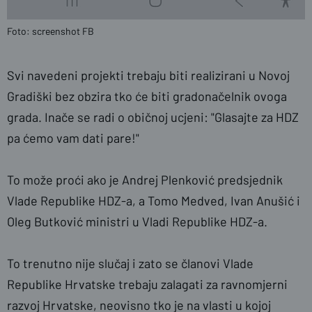
Foto: screenshot FB
Svi navedeni projekti trebaju biti realizirani u Novoj
Gradiški bez obzira tko će biti gradonačelnik ovoga
grada. Inače se radi o običnoj ucjeni: "Glasajte za HDZ
pa ćemo vam dati pare!"
To može proći ako je Andrej Plenković predsjednik
Vlade Republike HDZ-a, a Tomo Medved, Ivan Anušić i
Oleg Butković ministri u Vladi Republike HDZ-a.
To trenutno nije slučaj i zato se članovi Vlade
Republike Hrvatske trebaju zalagati za ravnomjerni
razvoj Hrvatske, neovisno tko je na vlasti u kojoj