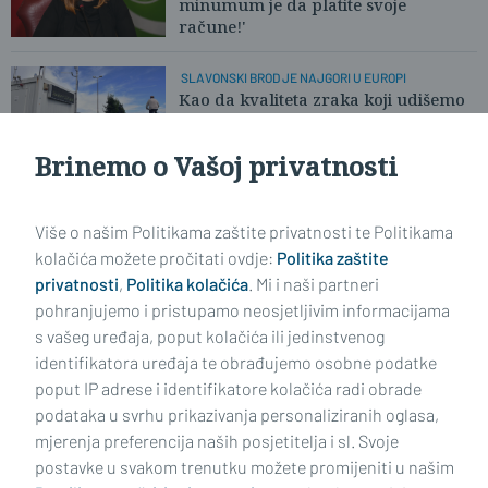
minumum je da platite svoje
račune!'
SLAVONSKI BROD JE NAJGORI U EUROPI
Kao da kvaliteta zraka koji udišemo
više nikoga ne zanima
Brinemo o Vašoj privatnosti
Učitaj još članaka
Više o našim Politikama zaštite privatnosti te Politikama
kolačića možete pročitati ovdje:
Politika zaštite
privatnosti
,
Politika kolačića
. Mi i naši partneri
pohranjujemo i pristupamo neosjetljivim informacijama
s vašeg uređaja, poput kolačića ili jedinstvenog
identifikatora uređaja te obrađujemo osobne podatke
poput IP adrese i identifikatore kolačića radi obrade
podataka u svrhu prikazivanja personaliziranih oglasa,
mjerenja preferencija naših posjetitelja i sl. Svoje
Impressum
Uvjeti korištenja
Politika privatnosti
postavke u svakom trenutku možete promijeniti u našim