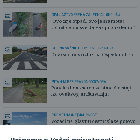
DIVLJAŠTVO PREMA ZAJEDNICI I OKOLIŠU
'Ovo nije otpad, ovo je sramota!
Učinit ćemo sve da vas pronađemo!'
GODINA VAŽNIH PROMETNIH SPOJEVA
Dovršen novi izlaz na Osječku ulicu!
PITANJA BEZ PRAVOG ODGOVORA
Ponekad nas samo zanima što stoji
iza ovakvog uništavanja?
PROMETNA (NE)SIGURNOST
Vozači na glavnu cestu izlaze gotovo
'naslijepo'