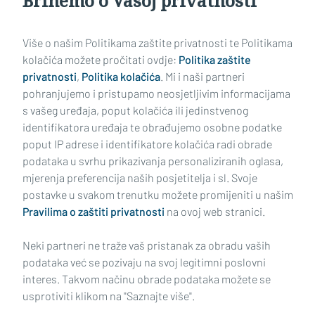
Brinemo o Vašoj privatnosti
Učitaj još članaka
Više o našim Politikama zaštite privatnosti te Politikama
kolačića možete pročitati ovdje:
Politika zaštite
privatnosti
,
Politika kolačića
. Mi i naši partneri
pohranjujemo i pristupamo neosjetljivim informacijama
s vašeg uređaja, poput kolačića ili jedinstvenog
identifikatora uređaja te obrađujemo osobne podatke
poput IP adrese i identifikatore kolačića radi obrade
podataka u svrhu prikazivanja personaliziranih oglasa,
mjerenja preferencija naših posjetitelja i sl. Svoje
Impressum
Uvjeti korištenja
Politika privatnosti
postavke u svakom trenutku možete promijeniti u našim
Pravilima o zaštiti privatnosti
na ovoj web stranici.
Politika kolačića
Kontakt
Pritužbe
Suradnici
Neki partneri ne traže vaš pristanak za obradu vaših
Oglašavanje
podataka već se pozivaju na svoj legitimni poslovni
interes. Takvom načinu obrade podataka možete se
RUBRIKE
usprotiviti klikom na "Saznajte više".