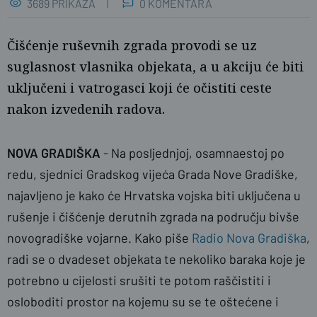
3689 PRIKAZA
0 KOMENTARA
Čišćenje ruševnih zgrada provodi se uz
suglasnost vlasnika objekata, a u akciju će biti
uključeni i vatrogasci koji će očistiti ceste
nakon izvedenih radova.
NOVA GRADIŠKA
- Na posljednjoj, osamnaestoj po
naslovnica
Ž.G./SBplus
redu, sjednici Gradskog vijeća Grada Nove Gradiške,
najavljeno je kako će Hrvatska vojska biti uključena u
rušenje i čišćenje derutnih zgrada na području bivše
novogradiške vojarne. Kako piše
Radio Nova Gradiška
,
radi se o dvadeset objekata te nekoliko baraka koje je
potrebno u cijelosti srušiti te potom raščistiti i
osloboditi prostor na kojemu su se te oštećene i