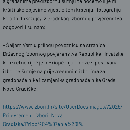
s građanima predizbornu šutnju te hoćemo li je mi
kršiti ako objavimo vijest o tom kršenju i fotografiju
koja to dokazuje, iz Gradskog izbornog povjerenstva
odgovorili su nam:
- Šaljem Vam u prilogu poveznicu sa stranica
Državnog izbornog povjerenstva Republike Hrvatske,
konkretno riječ je o Priopćenju o obvezi poštivana
izborne šutnje na prijevreemnim izborima za
gradonačelnika i zamjenika gradonačelnika Grada
Nove Gradiške:
https://www.izbori.hr/site/
UserDocsImages//2026/
Prijevremeni_izbori_Nova_
Gradiska/Priop%C4%87enja%20i%