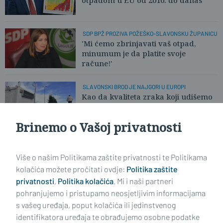
otpadom u EU od 2010. do danas
SDP BPŽ PROZIVA POŽEŠKO-SLAVONSKU ŽUPANICU
'Mi ćemo zbrinjavati vaš otpad,
minumum je da platite svoje
račune!'
SLAVONSKI BROD JE NAJGORI U EUROPI
Kao da kvaliteta zraka koji udišemo
više nikoga ne zanima
Brinemo o Vašoj privatnosti
Učitaj još članaka
Više o našim Politikama zaštite privatnosti te Politikama
kolačića možete pročitati ovdje:
Politika zaštite
privatnosti
,
Politika kolačića
. Mi i naši partneri
pohranjujemo i pristupamo neosjetljivim informacijama
s vašeg uređaja, poput kolačića ili jedinstvenog
identifikatora uređaja te obrađujemo osobne podatke