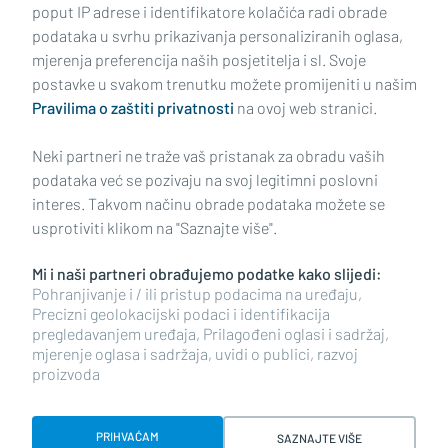
poput IP adrese i identifikatore kolačića radi obrade
podataka u svrhu prikazivanja personaliziranih oglasa,
mjerenja preferencija naših posjetitelja i sl. Svoje
Impressum
Uvjeti korištenja
Politika privatnosti
postavke u svakom trenutku možete promijeniti u našim
Pravilima o zaštiti privatnosti
na ovoj web stranici.
Politika kolačića
Kontakt
Pritužbe
Suradnici
Neki partneri ne traže vaš pristanak za obradu vaših
Oglašavanje
podataka već se pozivaju na svoj legitimni poslovni
interes. Takvom načinu obrade podataka možete se
RUBRIKE
usprotiviti klikom na "Saznajte više".
Mi i naši partneri obrađujemo podatke kako slijedi:
BRODSKO-POSAVSKA ŽUPANIJA
Pohranjivanje i / ili pristup podacima na uređaju,
Precizni geolokacijski podaci i identifikacija
pregledavanjem uređaja, Prilagođeni oglasi i sadržaj,
POŽEŠKO-SLAVONSKA ŽUPANIJA
mjerenje oglasa i sadržaja, uvidi o publici, razvoj
proizvoda
Copyright © 2026 plusportal.hr, sva prava pridržana
PRIHVAĆAM
SAZNAJTE VIŠE