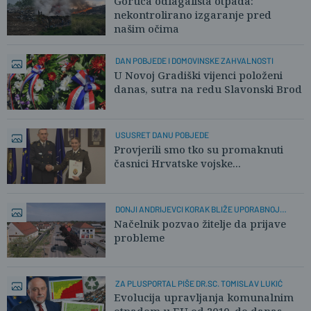
Goruća odlagališta otpada:
nekontrolirano izgaranje pred
našim očima
DAN POBJEDE I DOMOVINSKE ZAHVALNOSTI
U Novoj Gradiški vijenci položeni
danas, sutra na redu Slavonski Brod
USUSRET DANU POBJEDE
Provjerili smo tko su promaknuti
časnici Hrvatske vojske...
DONJI ANDRIJEVCI KORAK BLIŽE UPORABNOJ
DOZVOLI
Načelnik pozvao žitelje da prijave
probleme
ZA PLUSPORTAL PIŠE DR.SC. TOMISLAV LUKIĆ
Evolucija upravljanja komunalnim