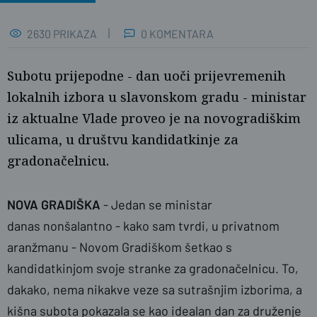
2630 PRIKAZA
0 KOMENTARA
Subotu prijepodne - dan uoči prijevremenih
lokalnih izbora u slavonskom gradu - ministar
iz aktualne Vlade proveo je na novogradiškim
ulicama, u društvu kandidatkinje za
gradonačelnicu.
NOVA GRADIŠKA
- Jedan se ministar
danas nonšalantno - kako sam tvrdi, u privatnom
aranžmanu - Novom Gradiškom šetkao s
Foto: PlusPortal
kandidatkinjom svoje stranke za gradonačelnicu. To,
dakako, nema nikakve veze sa sutrašnjim izborima, a
kišna subota pokazala se kao idealan dan za druženje