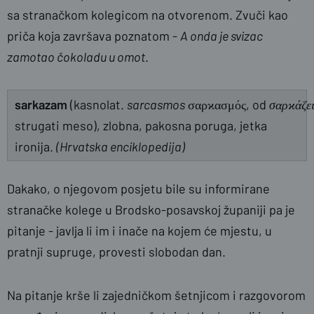
sa stranačkom kolegicom na otvorenom. Zvuči kao
priča koja završava poznatom -
A onda je svizac
zamotao čokoladu u omot
.
sarkazam
(kasnolat.
sarcasmos
σαρϰασμός, od
σαρϰάζει
strugati meso), zlobna, pakosna poruga, jetka
ironija.
(Hrvatska enciklopedija)
Dakako, o njegovom posjetu bile su informirane
stranačke kolege u Brodsko-posavskoj županiji pa je
pitanje - javlja li im i inače na kojem će mjestu, u
pratnji supruge, provesti slobodan dan.
Na pitanje krše li zajedničkom šetnjicom i razgovorom