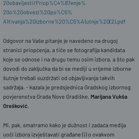
20obavijesti/Priop%C4%87enje%
20o%20obvezi%20po%C5%
A1tivanja%20izborne%20%C5%
A1utnje%20(2).pdf
Odgovor na Vaše pitanje je navedeno na drugoj
stranici priopćenja, a tiče se fotografija kandidata
koje se odnose i na drugu temu osim izbora, a što pak
dovodi do zaključka da bi se mediji u vrijeme izborne
šutnje trebali suzdržati od objavljivanja takvih
sadržaja. - kazala je predsjednica Gradskog izbornog
povjerenstva Grada Nove Gradiške,
Marijana Vukša
Orešković
.
Mi, pak, smatramo kako je dužnost i zadaća medija
uoči izbora izvještavati građane (i) o ovakvom