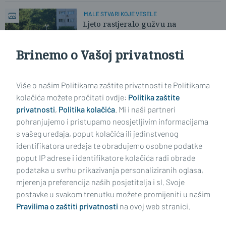
MALE STVARI KOJE VESELE
Ljeto rastjeralo gužvu na
parkiralištima
Brinemo o Vašoj privatnosti
Učitaj još članaka
Više o našim Politikama zaštite privatnosti te Politikama
kolačića možete pročitati ovdje:
Politika zaštite
privatnosti
,
Politika kolačića
. Mi i naši partneri
pohranjujemo i pristupamo neosjetljivim informacijama
s vašeg uređaja, poput kolačića ili jedinstvenog
identifikatora uređaja te obrađujemo osobne podatke
poput IP adrese i identifikatore kolačića radi obrade
podataka u svrhu prikazivanja personaliziranih oglasa,
mjerenja preferencija naših posjetitelja i sl. Svoje
Impressum
Uvjeti korištenja
Politika privatnosti
postavke u svakom trenutku možete promijeniti u našim
Pravilima o zaštiti privatnosti
na ovoj web stranici.
Politika kolačića
Kontakt
Pritužbe
Suradnici