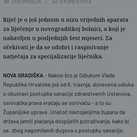
2615 PRIKAZA
0 KOMENTARA
Riječ je o još jednom u nizu vrijednih aparata
za liječenje u novogradiškoj bolnici, a koji je
nabavljen u posljednjih šest mjeseci. Za
očekivati je da se odobri i raspisivanje
natječaja za specijalizacije liječnika.
NOVA GRADIŠKA
- Nakon što je Odlukom Vlade
naslovnica
SBplus
Republike Hrvatske još od 6. travnja, donesena odluka
o obustavi postupka sanacije zdravstvenih Ustanova,
osnivačka prava vraćaju se osnivaču - a to su
Županijske uprave. Unatoč nastojanjima župana da
država jamči plaćanja dospijelih potraživanja, kako bi
se, zbog nagomilanih dugova u postupku sanacije,