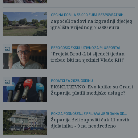
OPĆINA DOBILA 35.000 EURA BESPOVRATNIH
SREDSTAVA
Započeli radovi na izgradnji dječjeg
igrališta vrijednog 75.000 eura
PERO ĆOSIĆ EKSKLUZIVNO ZA PLUSPORTAL:
"Projekt Brod-2 bi sljedeći tjedan
trebao biti na sjednici Vlade RH!'
PODATCI ZA 2025. GODINU
EKSKLUZIVNO: Evo koliko su Grad i
Županija platili medijske usluge?
ROK ZA PODNOŠENJE PRIJAVA JE 15 DANA OD
OBJAVE
Županija želi zaposliti čak 11 novih
djelatnika - 9 na neodređeno