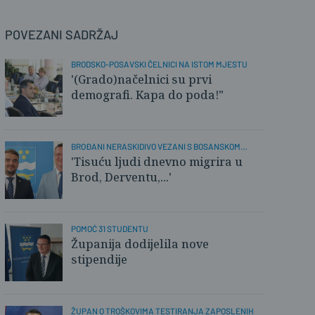
POVEZANI SADRŽAJ
BRODSKO-POSAVSKI ČELNICI NA ISTOM MJESTU
'(Grado)načelnici su prvi
demografi. Kapa do poda!"
BROĐANI NERASKIDIVO VEZANI S BOSANSKOM
POSAVINOM
'Tisuću ljudi dnevno migrira u
Brod, Derventu,...'
POMOĆ 31 STUDENTU
Županija dodijelila nove
stipendije
ŽUPAN O TROŠKOVIMA TESTIRANJA ZAPOSLENIH