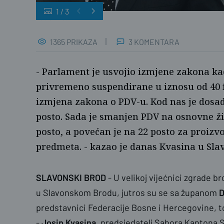
1
/
3
naslovnica
1365 PRIKAZA
3 KOMENTARA
- Parlament je usvojio izmjene zakona kad
privremeno suspendirane u iznosu od 40 fe
izmjena zakona o PDV-u. Kod nas je dosad
posto. Sada je smanjen PDV na osnovne ži
posto, a povećan je na 22 posto za proizv
predmeta. - kazao je danas Kvasina u Sl
SLAVONSKI BROD
- U velikoj vijećnici zgrade 
u Slavonskom Brodu, jutros su se sa županom
D
predstavnici Federacije Bosne i Hercegovine, t
-
Josip Kvasina
, predsjedatelj Sabora Kantona 