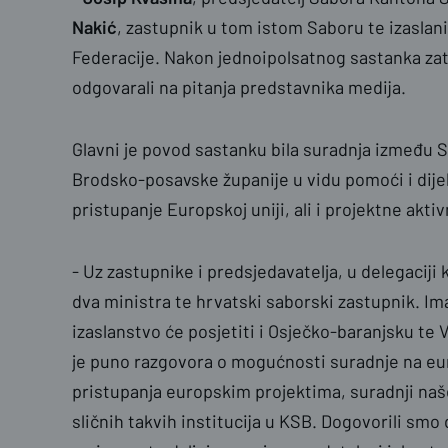
Nakić
, zastupnik u tom istom Saboru te izasla
Federacije. Nakon jednoipolsatnog sastanka zat
odgovarali na pitanja predstavnika medija.
Glavni je povod sastanku bila suradnja između
Brodsko-posavske županije u vidu pomoći i dijel
pristupanje Europskoj uniji, ali i projektne akti
- Uz zastupnike i predsjedavatelja, u delegaciji k
dva ministra te hrvatski saborski zastupnik. Ima
izaslanstvo će posjetiti i Osječko-baranjsku te
je puno razgovora o mogućnosti suradnje na eu
pristupanja europskim projektima, suradnji naše
sličnih takvih institucija u KSB. Dogovorili smo