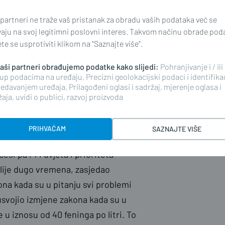
 a jednako toliko znače i iskustva iz
sina, istaknuvši zdravstvo i
 partneri ne traže vaš pristanak za obradu vaših podataka već se
o ulagati europska sredstva.
vaju na svoj legitimni poslovni interes. Takvom načinu obrade pod
e se usprotiviti klikom na "Saznajte više".
m i kakva je trenutna politička
 naši partneri obrađujemo podatke kako slijedi:
Pohranjivanje i / ili
up podacima na uređaju, Precizni geolokacijski podaci i identifika
tjecao rusko-ukrajinski sukob.
edavanjem uređaja, Prilagođeni oglasi i sadržaj, mjerenje oglasa i
aja, uvidi o publici, razvoj proizvoda
ja bila zategnuta jer su predstavnici
ini BiH; prvenstveno Parlament BiH i
PRIHVAĆAM
SAZNAJTE VIŠE
nkcioniralo u punom formatu. To je
esi pa i 14 uvjeta i prioriteta
slije dugo vremena, zasjedao
a kada su u pitanju svi problemi
 usvojio izmjene zakona kada su u
u iznosu od 40 feninga po litri. To