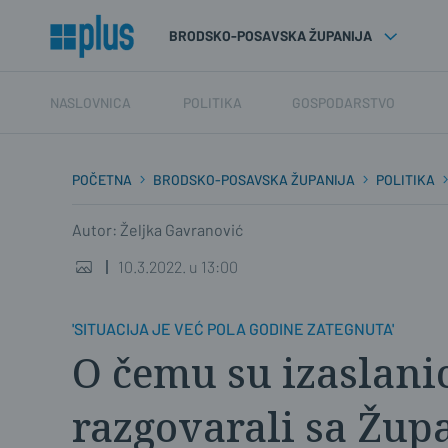
BRODSKO-POSAVSKA ŽUPANIJA
NASLOVNICA
POLITIKA
GOSPODARSTVO
POČETNA
BRODSKO-POSAVSKA ŽUPANIJA
POLITIKA
Autor: Željka Gavranović
10.3.2022. u 13:00
'SITUACIJA JE VEĆ POLA GODINE ZATEGNUTA'
O čemu su izaslani
razgovarali sa Žu