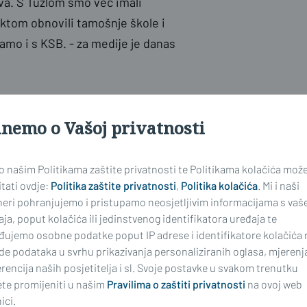
va. S Tuzlom smo već imali
ktom obnovili tamošnje škole i
amo i s KSB. - za medije je danas
ona Federacije Bosne i Hercegovine,
inemo o Vašoj privatnosti
 je gotovo u cijelosti okrenut prema
 o našim Politikama zaštite privatnosti te Politikama kolačića mož
tati ovdje:
Politika zaštite privatnosti
,
Politika kolačića
. Mi i naši
neri pohranjujemo i pristupamo neosjetljivim informacijama s vaš
a postanemo punopravna članica
ja, poput kolačića ili jedinstvenog identifikatora uređaja te
posavske županije i njihove
đujemo osobne podatke poput IP adrese i identifikatore kolačića 
 u rujnu kreće natječaj za sljedeće
de podataka u svrhu prikazivanja personaliziranih oglasa, mjerenj
 našeg Kantona zajedno pokuša
rencija naših posjetitelja i sl. Svoje postavke u svakom trenutku
te promijeniti u našim
Pravilima o zaštiti privatnosti
na ovoj web
sredstva iz Europske unije. Imajući
ici.