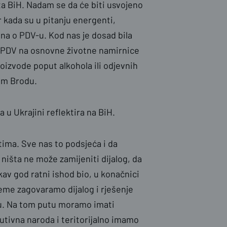
a BiH. Nadam se da će biti usvojeno
r kada su u pitanju energenti,
na o PDV-u. Kod nas je dosad bila
n PDV na osnovne životne namirnice
roizvode poput alkohola ili odjevnih
om Brodu.
 u Ukrajini reflektira na BiH.
ima. Sve nas to podsjeća i da
 ništa ne može zamijeniti dijalog, da
kav god ratni ishod bio, u konačnici
jeme zagovaramo dijalog i rješenje
O-u. Na tom putu moramo imati
tutivna naroda i teritorijalno imamo