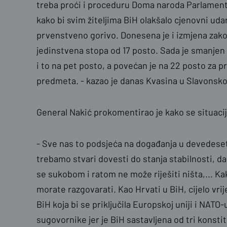
treba proći i proceduru Doma naroda Parlament
kako bi svim žiteljima BiH olakšalo cjenovni uda
prvenstveno gorivo. Donesena je i izmjena zako
jedinstvena stopa od 17 posto. Sada je smanje
i to na pet posto, a povećan je na 22 posto za p
predmeta. - kazao je danas Kvasina u Slavonsk
General Nakić prokomentirao je kako se situacija
- Sve nas to podsjeća na događanja u devedeset
trebamo stvari dovesti do stanja stabilnosti, da
se sukobom i ratom ne može riješiti ništa,... Ka
morate razgovarati. Kao Hrvati u BiH, cijelo vri
BiH koja bi se priključila Europskoj uniji i NAT
sugovornike jer je BiH sastavljena od tri konsti