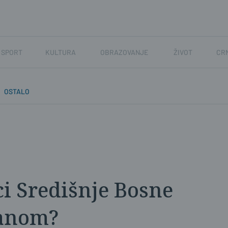
SPORT
KULTURA
OBRAZOVANJE
ŽIVOT
CR
OSTALO
ci Središnje Bosne
panom?