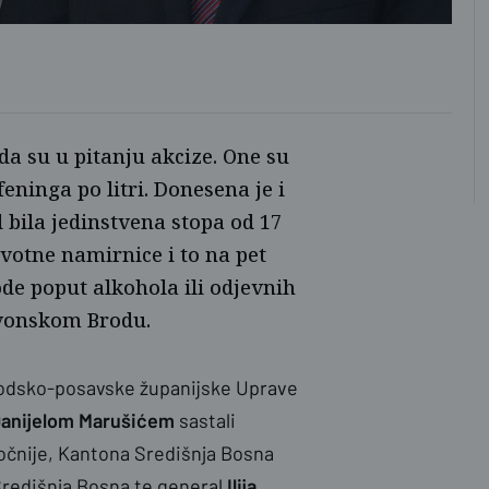
nas
a su u pitanju akcize. One su
ninga po litri. Donesena je i
 bila jedinstvena stopa od 17
votne namirnice i to na pet
ode poput alkohola ili odjevnih
avonskom Brodu.
brodsko-posavske županijske Uprave
anijelom Marušićem
sastali
očnije, Kantona Središnja Bosna
Središnja Bosna te general
Ilija