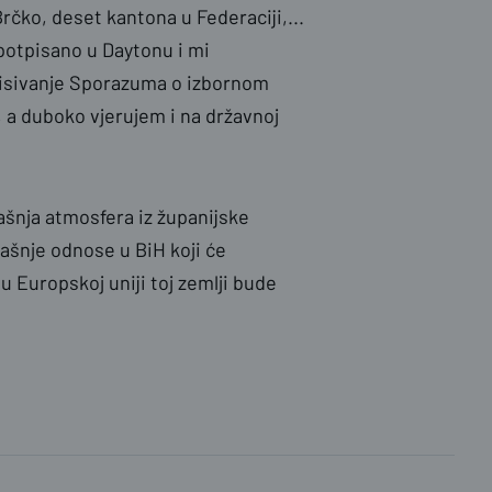
Brčko, deset kantona u Federaciji,...
 potpisano u Daytonu i mi
pisivanje Sporazuma o izbornom
i, a duboko vjerujem i na državnoj
ašnja atmosfera iz županijske
rašnje odnose u BiH koji će
u Europskoj uniji toj zemlji bude