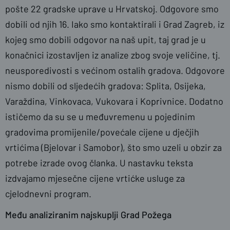
pošte 22 gradske uprave u Hrvatskoj. Odgovore smo
dobili od njih 16. Iako smo kontaktirali i Grad Zagreb, iz
kojeg smo dobili odgovor na naš upit, taj grad je u
konačnici izostavljen iz analize zbog svoje veličine, tj.
neusporedivosti s većinom ostalih gradova. Odgovore
nismo dobili od sljedećih gradova: Splita, Osijeka,
Varaždina, Vinkovaca, Vukovara i Koprivnice. Dodatno
ističemo da su se u međuvremenu u pojedinim
gradovima promijenile/povećale cijene u dječjih
vrtićima (Bjelovar i Samobor), što smo uzeli u obzir za
potrebe izrade ovog članka. U nastavku teksta
izdvajamo mjesečne cijene vrtićke usluge za
cjelodnevni program.
Među analiziranim najskuplji Grad Požega