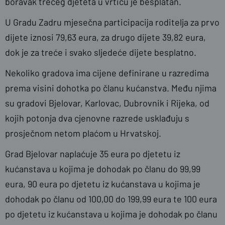
boravak trećeg djeteta u vrtiću je besplatan.
U Gradu Zadru mjesečna participacija roditelja za prvo
dijete iznosi 79,63 eura, za drugo dijete 39,82 eura,
dok je za treće i svako sljedeće dijete besplatno.
Nekoliko gradova ima cijene definirane u razredima
prema visini dohotka po članu kućanstva. Među njima
su gradovi Bjelovar, Karlovac, Dubrovnik i Rijeka, od
kojih potonja dva cjenovne razrede usklađuju s
prosječnom netom plaćom u Hrvatskoj.
Grad Bjelovar naplaćuje 35 eura po djetetu iz
kućanstava u kojima je dohodak po članu do 99,99
eura, 90 eura po djetetu iz kućanstava u kojima je
dohodak po članu od 100,00 do 199,99 eura te 100 eura
po djetetu iz kućanstava u kojima je dohodak po članu