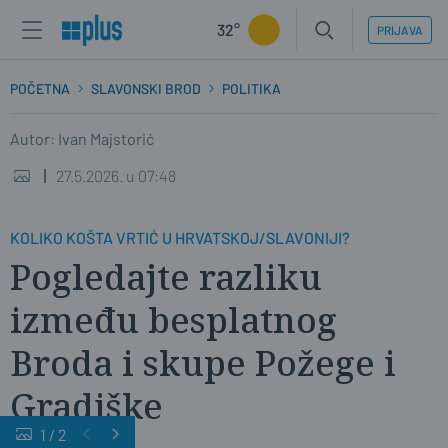
32°
PRIJAVA
POČETNA
SLAVONSKI BROD
POLITIKA
Autor: Ivan Majstorić
27.5.2026. u 07:48
KOLIKO KOŠTA VRTIĆ U HRVATSKOJ/SLAVONIJI?
Pogledajte razliku
između besplatnog
Broda i skupe Požege i
Gradiške
1
/
2