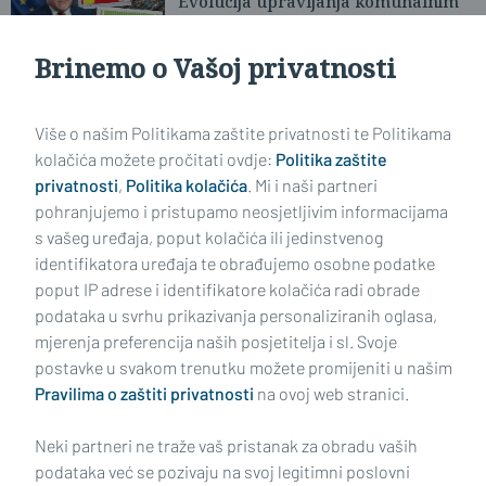
Evolucija upravljanja komunalnim
otpadom u EU od 2010. do danas
Brinemo o Vašoj privatnosti
Učitaj još članaka
Više o našim Politikama zaštite privatnosti te Politikama
kolačića možete pročitati ovdje:
Politika zaštite
privatnosti
,
Politika kolačića
. Mi i naši partneri
pohranjujemo i pristupamo neosjetljivim informacijama
s vašeg uređaja, poput kolačića ili jedinstvenog
identifikatora uređaja te obrađujemo osobne podatke
poput IP adrese i identifikatore kolačića radi obrade
podataka u svrhu prikazivanja personaliziranih oglasa,
mjerenja preferencija naših posjetitelja i sl. Svoje
Impressum
Uvjeti korištenja
Politika privatnosti
postavke u svakom trenutku možete promijeniti u našim
Pravilima o zaštiti privatnosti
na ovoj web stranici.
Politika kolačića
Kontakt
Pritužbe
Suradnici
Neki partneri ne traže vaš pristanak za obradu vaših
Oglašavanje
podataka već se pozivaju na svoj legitimni poslovni