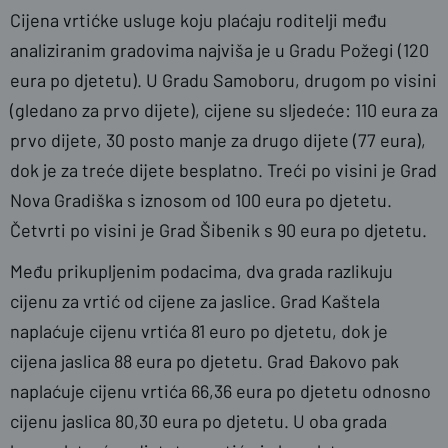
Cijena vrtićke usluge koju plaćaju roditelji među
analiziranim gradovima najviša je u Gradu Požegi (120
eura po djetetu). U Gradu Samoboru, drugom po visini
(gledano za prvo dijete), cijene su sljedeće: 110 eura za
prvo dijete, 30 posto manje za drugo dijete (77 eura),
dok je za treće dijete besplatno. Treći po visini je Grad
Nova Gradiška s iznosom od 100 eura po djetetu.
Četvrti po visini je Grad Šibenik s 90 eura po djetetu.
Među prikupljenim podacima, dva grada razlikuju
cijenu za vrtić od cijene za jaslice. Grad Kaštela
naplaćuje cijenu vrtića 81 euro po djetetu, dok je
cijena jaslica 88 eura po djetetu. Grad Đakovo pak
naplaćuje cijenu vrtića 66,36 eura po djetetu odnosno
cijenu jaslica 80,30 eura po djetetu. U oba grada