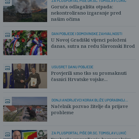
ZA PLUSPORTAL PIŠE DR.SC. TOMISLAV LUKIĆ
Goruća odlagališta otpada:
nekontrolirano izgaranje pred
našim očima
DAN POBJEDE I DOMOVINSKE ZAHVALNOSTI
U Novoj Gradiški vijenci položeni
danas, sutra na redu Slavonski Brod
USUSRET DANU POBJEDE
Provjerili smo tko su promaknuti
časnici Hrvatske vojske...
DONJI ANDRIJEVCI KORAK BLIŽE UPORABNOJ
DOZVOLI
Načelnik pozvao žitelje da prijave
probleme
ZA PLUSPORTAL PIŠE DR.SC. TOMISLAV LUKIĆ