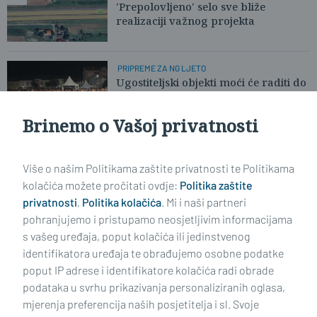
'Prepolovljeno' selo sve bliže
realizaciji važnog projekta
PRIPREME ZA NG LJETO
Ugostiteljski objekti moći će raditi do
6 ujutro. Ali ne svi!
Brinemo o Vašoj privatnosti
Učitaj još članaka
Više o našim Politikama zaštite privatnosti te Politikama
kolačića možete pročitati ovdje:
Politika zaštite
privatnosti
,
Politika kolačića
. Mi i naši partneri
pohranjujemo i pristupamo neosjetljivim informacijama
s vašeg uređaja, poput kolačića ili jedinstvenog
identifikatora uređaja te obrađujemo osobne podatke
poput IP adrese i identifikatore kolačića radi obrade
podataka u svrhu prikazivanja personaliziranih oglasa,
mjerenja preferencija naših posjetitelja i sl. Svoje
Impressum
Uvjeti korištenja
Politika privatnosti