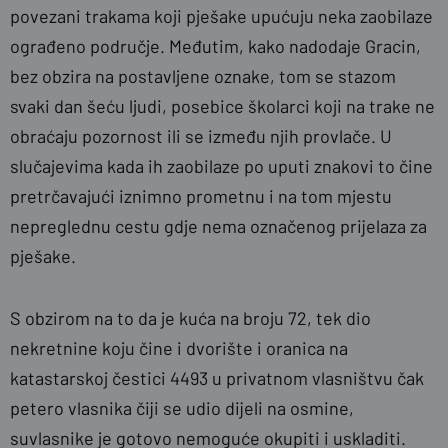
povezani trakama koji pješake upućuju neka zaobilaze
ograđeno područje. Međutim, kako nadodaje Gracin,
bez obzira na postavljene oznake, tom se stazom
svaki dan šeću ljudi, posebice školarci koji na trake ne
obraćaju pozornost ili se između njih provlače. U
slučajevima kada ih zaobilaze po uputi znakovi to čine
pretrčavajući iznimno prometnu i na tom mjestu
nepreglednu cestu gdje nema označenog prijelaza za
pješake.
S obzirom na to da je kuća na broju 72, tek dio
nekretnine koju čine i dvorište i oranica na
katastarskoj čestici 4493 u privatnom vlasništvu čak
petero vlasnika čiji se udio dijeli na osmine,
suvlasnike je gotovo nemoguće okupiti i uskladiti.