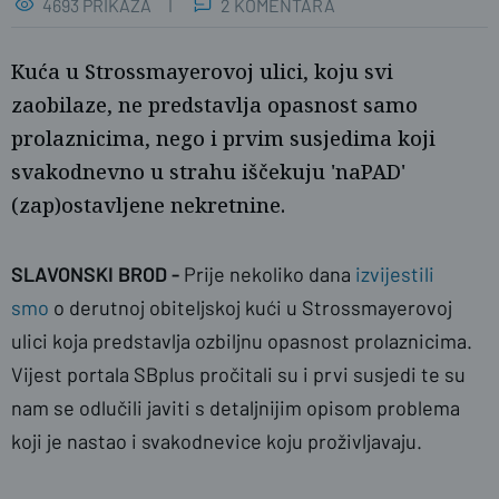
4693 PRIKAZA
2 KOMENTARA
Kuća u Strossmayerovoj ulici, koju svi
zaobilaze, ne predstavlja opasnost samo
prolaznicima, nego i prvim susjedima koji
svakodnevno u strahu iščekuju 'naPAD'
(zap)ostavljene nekretnine.
SLAVONSKI BROD -
Prije nekoliko dana
izvijestili
smo
o derutnoj obiteljskoj kući u Strossmayerovoj
naslovnica
ulici koja predstavlja ozbiljnu opasnost prolaznicima.
Vijest portala SBplus pročitali su i prvi susjedi te su
nam se odlučili javiti s detaljnijim opisom problema
koji je nastao i svakodnevice koju proživljavaju.