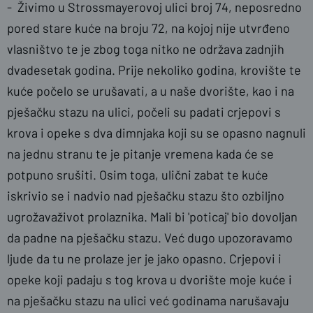
- Živimo u Strossmayerovoj ulici broj 74, neposredno
pored stare kuće na broju 72, na kojoj nije utvrđeno
vlasništvo te je zbog toga nitko ne održava zadnjih
dvadesetak godina. Prije nekoliko godina, krovište te
kuće počelo se urušavati, a u naše dvorište, kao i na
pješačku stazu na ulici, počeli su padati crjepovi s
krova i opeke s dva dimnjaka koji su se opasno nagnuli
na jednu stranu te je pitanje vremena kada će se
potpuno srušiti. Osim toga, ulični zabat te kuće
iskrivio se i nadvio nad pješačku stazu što ozbiljno
ugrožavaživot prolaznika. Mali bi 'poticaj' bio dovoljan
da padne na pješačku stazu. Već dugo upozoravamo
ljude da tu ne prolaze jer je jako opasno. Crjepovi i
opeke koji padaju s tog krova u dvorište moje kuće i
na pješačku stazu na ulici već godinama narušavaju