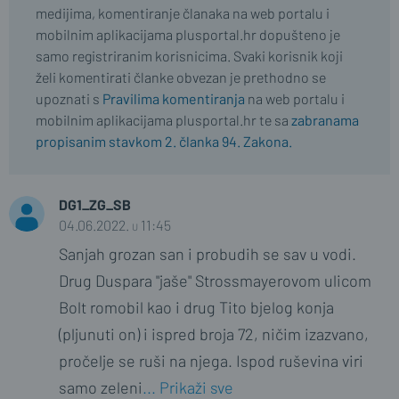
medijima, komentiranje članaka na web portalu i
mobilnim aplikacijama plusportal.hr dopušteno je
samo registriranim korisnicima. Svaki korisnik koji
želi komentirati članke obvezan je prethodno se
upoznati s
Pravilima komentiranja
na web portalu i
mobilnim aplikacijama plusportal.hr te sa
zabranama
propisanim stavkom 2. članka 94. Zakona.
DG1_ZG_SB
04.06.2022. u 11:45
Sanjah grozan san i probudih se sav u vodi.
Drug Duspara "jaše" Strossmayerovom ulicom
Bolt romobil kao i drug Tito bjelog konja
(pljunuti on) i ispred broja 72, ničim izazvano,
pročelje se ruši na njega. Ispod ruševina viri
samo zeleni
... Prikaži sve