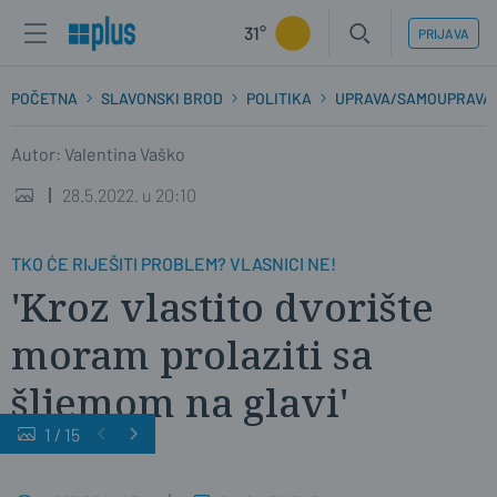
31°
PRIJAVA
POČETNA
SLAVONSKI BROD
POLITIKA
UPRAVA/SAMOUPRAVA
Autor: Valentina Vaško
28.5.2022. u 20:10
TKO ĆE RIJEŠITI PROBLEM? VLASNICI NE!
'Kroz vlastito dvorište
moram prolaziti sa
šljemom na glavi'
1
/
15