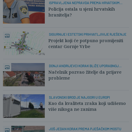
ISPRAVLJENA NEPRAVDA PREMA HRVATSKIM
POLICAJCIMA
Policija ostala u sjeni hrvatskih
branitelja?
SIGURNIJE I ESTETSKI PRIHVATLJIVIJE RJEŠENJE
Projekt koji će potpuno promijeniti
centar Gornje Vrbe
DONJI ANDRIJEVCI KORAK BLIŽE UPORABNOJ
DOZVOLI
Načelnik pozvao žitelje da prijave
probleme
SLAVONSKI BROD JE NAJGORI U EUROPI
Kao da kvaliteta zraka koji udišemo
više nikoga ne zanima
JOŠ JEDAN KORAK PREMA PJEŠAČKOM MOSTU