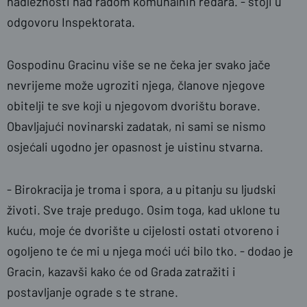
nadležnosti nad radom komunalnih redara. - stoji u
odgovoru Inspektorata.
Gospodinu Gracinu više se ne čeka jer svako jače
nevrijeme može ugroziti njega, članove njegove
obitelji te sve koji u njegovom dvorištu borave.
Obavljajući novinarski zadatak, ni sami se nismo
osjećali ugodno jer opasnost je uistinu stvarna.
- Birokracija je troma i spora, a u pitanju su ljudski
životi. Sve traje predugo. Osim toga, kad uklone tu
kuću, moje će dvorište u cijelosti ostati otvoreno i
ogoljeno te će mi u njega moći ući bilo tko. - dodao je
Gracin, kazavši kako će od Grada zatražiti i
postavljanje ograde s te strane.