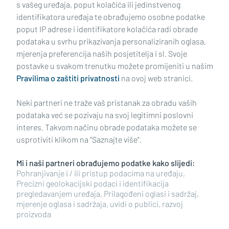
s vašeg uređaja, poput kolačića ili jedinstvenog
identifikatora uređaja te obrađujemo osobne podatke
poput IP adrese i identifikatore kolačića radi obrade
podataka u svrhu prikazivanja personaliziranih oglasa,
mjerenja preferencija naših posjetitelja i sl. Svoje
Impressum
Uvjeti korištenja
Politika privatnosti
postavke u svakom trenutku možete promijeniti u našim
Pravilima o zaštiti privatnosti
na ovoj web stranici.
Politika kolačića
Kontakt
Pritužbe
Suradnici
Neki partneri ne traže vaš pristanak za obradu vaših
Oglašavanje
podataka već se pozivaju na svoj legitimni poslovni
interes. Takvom načinu obrade podataka možete se
RUBRIKE
usprotiviti klikom na "Saznajte više".
Mi i naši partneri obrađujemo podatke kako slijedi:
BRODSKO-POSAVSKA ŽUPANIJA
Pohranjivanje i / ili pristup podacima na uređaju,
Precizni geolokacijski podaci i identifikacija
pregledavanjem uređaja, Prilagođeni oglasi i sadržaj,
POŽEŠKO-SLAVONSKA ŽUPANIJA
mjerenje oglasa i sadržaja, uvidi o publici, razvoj
proizvoda