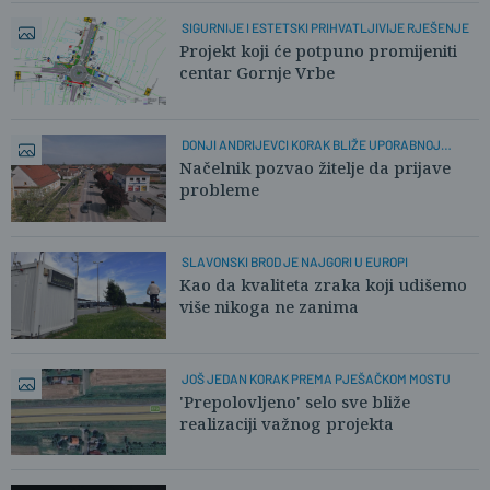
SIGURNIJE I ESTETSKI PRIHVATLJIVIJE RJEŠENJE
Projekt koji će potpuno promijeniti
centar Gornje Vrbe
DONJI ANDRIJEVCI KORAK BLIŽE UPORABNOJ
DOZVOLI
Načelnik pozvao žitelje da prijave
probleme
SLAVONSKI BROD JE NAJGORI U EUROPI
Kao da kvaliteta zraka koji udišemo
više nikoga ne zanima
JOŠ JEDAN KORAK PREMA PJEŠAČKOM MOSTU
'Prepolovljeno' selo sve bliže
realizaciji važnog projekta