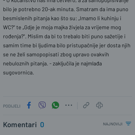
- U kućanstvu nas ima četvero, a za samopopisivanje
bilo je potrebno 20-ak minuta. Smatram da ima puno
besmislenih pitanja kao što su: „Imamo li kuhinju i
WC?" te „Gdje je moja majka živjela za vrijeme mog
rođenja?". Mislim da bi to trebalo biti puno sažetije i
samim time bi ljudima bilo pristupačnije jer dosta njih
se ne želi samopopisati zbog upravo ovakvih
nebuloznih pitanja. - zaključila je najmlađa
sugovornica.
PODIJELI
Komentari
0
najnoviji