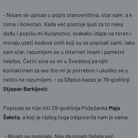
- Nisam se upisao u popis stanovništva, star sam, a k
tome i bolestan. Kada već postoje ljudi za to neka
dođu i popišu mi kućanstvo, svakako izlaze na teren i
moraju uzeti kodove onih koji su se popisali sami. Iako
sam star, razumijem se u Internet imam i pametni
telefon. Četiri sina su mi u Švedskoj pa njih
kontaktiram za sve što mi je potrebno i ukoliko se u
nešto ne razumijem. - za SBplus kazao je 79-godišnji
Stjepan Barkijević
.
Popisala se nije niti 29-godišnja Požežanka
Maja
Šakota
, a koji je razlog toga odgovorila nam je sama.
- Nisam se popisala. Nije da nisam željela već