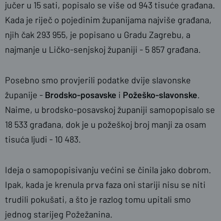
jučer u 15 sati, popisalo se više od 943 tisuće građana.
Kada je riječ o pojedinim županijama najviše građana,
njih čak 293 955, je popisano u Gradu Zagrebu, a
najmanje u Ličko-senjskoj županiji - 5 857 građana.
Posebno smo provjerili podatke dvije slavonske
županije -
Brodsko-posavske
i
Požeško-slavonske
.
Naime, u brodsko-posavskoj županiji samopopisalo se
18 533 građana, dok je u požeškoj broj manji za osam
tisuća ljudi - 10 483.
Ideja o samopopisivanju većini se činila jako dobrom.
Ipak, kada je krenula prva faza oni stariji nisu se niti
trudili pokušati, a što je razlog tomu upitali smo
jednog starijeg Požežanina.