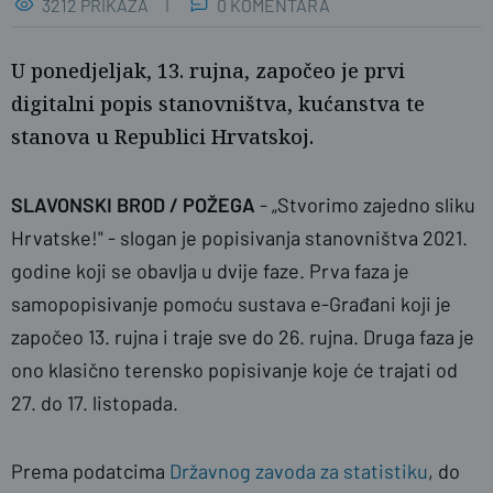
3212 PRIKAZA
0 KOMENTARA
U ponedjeljak, 13. rujna, započeo je prvi
digitalni popis stanovništva, kućanstva te
stanova u Republici Hrvatskoj.
SLAVONSKI BROD / POŽEGA
- „Stvorimo zajedno sliku
Hrvatske!" - slogan je popisivanja stanovništva 2021.
godine koji se obavlja u dvije faze. Prva faza je
samopopisivanje pomoću sustava e-Građani koji je
naslovnica
započeo 13. rujna i traje sve do 26. rujna. Druga faza je
ono klasično terensko popisivanje koje će trajati od
27. do 17. listopada.
Prema podatcima
Državnog zavoda za statistiku
, do