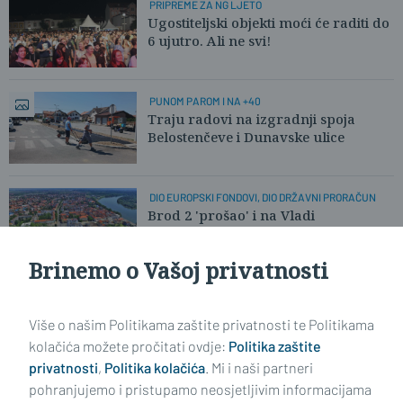
PRIPREME ZA NG LJETO
Ugostiteljski objekti moći će raditi do
6 ujutro. Ali ne svi!
PUNOM PAROM I NA +40
Traju radovi na izgradnji spoja
Belostenčeve i Dunavske ulice
DIO EUROPSKI FONDOVI, DIO DRŽAVNI PRORAČUN
Brod 2 'prošao' i na Vladi
Brinemo o Vašoj privatnosti
Učitaj još članaka
Više o našim Politikama zaštite privatnosti te Politikama
kolačića možete pročitati ovdje:
Politika zaštite
privatnosti
,
Politika kolačića
. Mi i naši partneri
pohranjujemo i pristupamo neosjetljivim informacijama