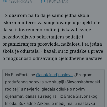
1296 PRIKAZA
1 KOMENTAR
- S obzirom na to da je samo jedna škola
iskazala interes za sudjelovanje u projektu te
da su istovremeno roditelji iskazali svoje
nezadovoljstvo pokretanjem peticije i
organiziranjem prosvjeda, nažalost, i ta jedna
škola je odustala. - kazali su iz gradske Uprave
Ž.G.
o mogućnosti održavanja cjelodnevne nastave.
Na PlusPortalov
članak (nad)naslova
„(Program
produženog boravka sve skuplji) Slavonskobrodski
roditelji u nevjerici gledaju odluke o novim
cijenama“, danas su reagirali iz Grada Slavonskog
Broda. Sukladno Zakonu o medijima, u nastavku