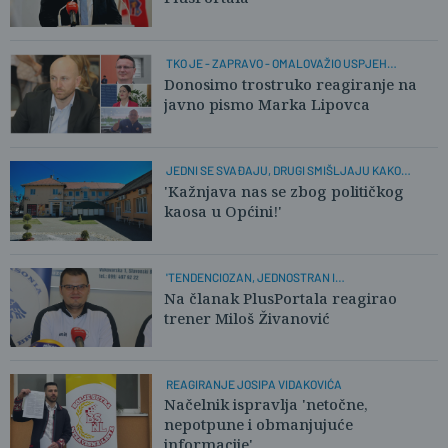
TKO JE - ZAPRAVO - OMALOVAŽIO USPJEH
SPORTAŠA?
Donosimo trostruko reagiranje na
javno pismo Marka Lipovca
JEDNI SE SVAĐAJU, DRUGI SMIŠLJAJU KAKO
PREŽIVJETI
'Kažnjava nas se zbog političkog
kaosa u Općini!'
'TENDENCIOZAN, JEDNOSTRAN I
NEPROFESIONALAN TEKST'
Na članak PlusPortala reagirao
trener Miloš Živanović
REAGIRANJE JOSIPA VIDAKOVIĆA
Načelnik ispravlja 'netočne,
nepotpune i obmanjujuće
informacije'