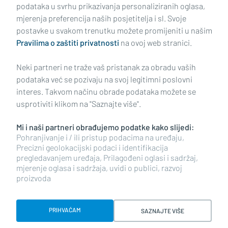
podataka u svrhu prikazivanja personaliziranih oglasa,
mjerenja preferencija naših posjetitelja i sl. Svoje
Impressum
Uvjeti korištenja
Politika privatnosti
postavke u svakom trenutku možete promijeniti u našim
Pravilima o zaštiti privatnosti
na ovoj web stranici.
Politika kolačića
Kontakt
Pritužbe
Suradnici
Neki partneri ne traže vaš pristanak za obradu vaših
Oglašavanje
podataka već se pozivaju na svoj legitimni poslovni
interes. Takvom načinu obrade podataka možete se
RUBRIKE
usprotiviti klikom na "Saznajte više".
Mi i naši partneri obrađujemo podatke kako slijedi:
BRODSKO-POSAVSKA ŽUPANIJA
Pohranjivanje i / ili pristup podacima na uređaju,
Precizni geolokacijski podaci i identifikacija
pregledavanjem uređaja, Prilagođeni oglasi i sadržaj,
POŽEŠKO-SLAVONSKA ŽUPANIJA
mjerenje oglasa i sadržaja, uvidi o publici, razvoj
proizvoda
Copyright © 2026 plusportal.hr, sva prava pridržana
PRIHVAĆAM
SAZNAJTE VIŠE
Designed & developed by Smart Code