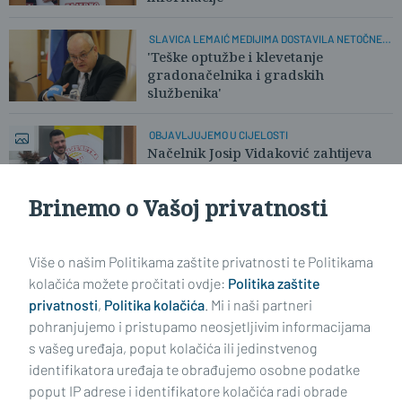
SLAVICA LEMAIĆ MEDIJIMA DOSTAVILA NETOČNE
TVRDNJE
'Teške optužbe i klevetanje
gradonačelnika i gradskih
službenika'
OBJAVLJUJEMO U CIJELOSTI
Načelnik Josip Vidaković zahtijeva
ispravak informacije i demantira
Brinemo o Vašoj privatnosti
Učitaj još članaka
Više o našim Politikama zaštite privatnosti te Politikama
kolačića možete pročitati ovdje:
Politika zaštite
privatnosti
,
Politika kolačića
. Mi i naši partneri
pohranjujemo i pristupamo neosjetljivim informacijama
s vašeg uređaja, poput kolačića ili jedinstvenog
identifikatora uređaja te obrađujemo osobne podatke
poput IP adrese i identifikatore kolačića radi obrade