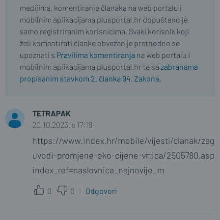
medijima, komentiranje članaka na web portalu i
mobilnim aplikacijama plusportal.hr dopušteno je
samo registriranim korisnicima. Svaki korisnik koji
želi komentirati članke obvezan je prethodno se
upoznati s
Pravilima komentiranja
na web portalu i
mobilnim aplikacijama plusportal.hr te sa
zabranama
propisanim stavkom 2. članka 94. Zakona.
TETRAPAK
20.10.2023. u 17:18
https://www.index.hr/mobile/vijesti/clanak/zagr
uvodi-promjene-oko-cijene-vrtica/2505780.aspx
index_ref=naslovnica_najnovije_m
0
0
Odgovori