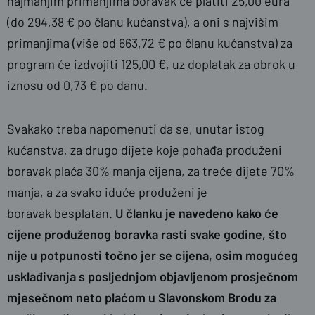
najmanjim primanjima boravak će platiti 25,00 eura
(do 294,38 € po članu kućanstva), a oni s najvišim
primanjima (više od 663,72 € po članu kućanstva) za
program će izdvojiti 125,00 €, uz doplatak za obrok u
iznosu od 0,73 € po danu.
Svakako treba napomenuti da se, unutar istog
kućanstva, za drugo dijete koje pohađa produženi
boravak plaća 30% manja cijena, za treće dijete 70%
manja, a za svako iduće produženi je
boravak besplatan.
U članku je navedeno kako će
cijene produženog boravka rasti svake godine, što
nije u potpunosti točno jer se cijena, osim mogućeg
usklađivanja s posljednjom objavljenom prosječnom
mjesečnom neto plaćom u Slavonskom Brodu za