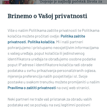
'Dojenje je najbolji početak života za
svako dijete'
Brinemo o Vašoj privatnosti
Učitaj još članaka
Više o našim Politikama zaštite privatnosti te Politikama
kolačića možete pročitati ovdje:
Politika zaštite
privatnosti
,
Politika kolačića
. Mi i naši partneri
pohranjujemo i pristupamo neosjetljivim informacijama
s vašeg uređaja, poput kolačića ili jedinstvenog
identifikatora uređaja te obrađujemo osobne podatke
poput IP adrese i identifikatore kolačića radi obrade
podataka u svrhu prikazivanja personaliziranih oglasa,
mjerenja preferencija naših posjetitelja i sl. Svoje
Impressum
Uvjeti korištenja
Politika privatnosti
postavke u svakom trenutku možete promijeniti u našim
Pravilima o zaštiti privatnosti
na ovoj web stranici.
Politika kolačića
Kontakt
Pritužbe
Suradnici
Neki partneri ne traže vaš pristanak za obradu vaših
Oglašavanje
podataka već se pozivaju na svoj legitimni poslovni