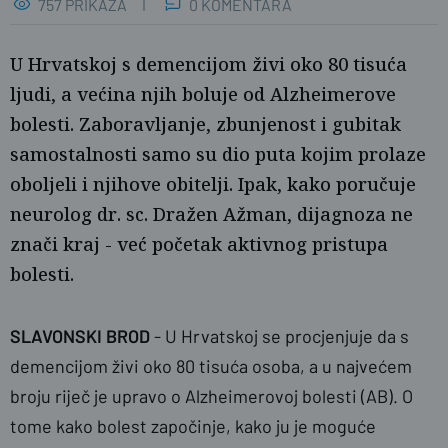
757 PRIKAZA
0 KOMENTARA
U Hrvatskoj s demencijom živi oko 80 tisuća
ljudi, a većina njih boluje od Alzheimerove
bolesti. Zaboravljanje, zbunjenost i gubitak
samostalnosti samo su dio puta kojim prolaze
oboljeli i njihove obitelji. Ipak, kako poručuje
neurolog dr. sc. Dražen Ažman, dijagnoza ne
znači kraj - već početak aktivnog pristupa
bolesti.
P. Com
SLAVONSKI BROD
- U Hrvatskoj se procjenjuje da s
demencijom živi oko 80 tisuća osoba, a u najvećem
broju riječ je upravo o Alzheimerovoj bolesti (AB). O
tome kako bolest započinje, kako ju je moguće