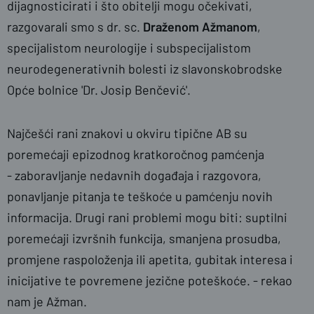
dijagnosticirati i što obitelji mogu očekivati,
razgovarali smo s dr. sc.
Draženom Ažmanom
,
specijalistom neurologije i subspecijalistom
neurodegenerativnih bolesti iz slavonskobrodske
Opće bolnice 'Dr. Josip Benčević'.
Najčešći rani znakovi u okviru tipične AB su
poremećaji epizodnog kratkoročnog pamćenja
- zaboravljanje nedavnih događaja i razgovora,
ponavljanje pitanja te teškoće u pamćenju novih
informacija. Drugi rani problemi mogu biti: suptilni
poremećaji izvršnih funkcija, smanjena prosudba,
promjene raspoloženja ili apetita, gubitak interesa i
inicijative te povremene jezične poteškoće. - rekao
nam je Ažman.