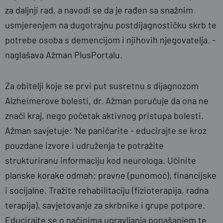
za daljnji rad, a navodi se da je rađen sa snažnim
usmjerenjem na dugotrajnu postdijagnostičku skrb te
potrebe osoba s demencijom i njihovih njegovatelja. -
naglašava Ažman PlusPortalu.
Za obitelji koje se prvi put susretnu s dijagnozom
Alzheimerove bolesti, dr. Ažman poručuje da ona ne
znači kraj, nego početak aktivnog pristupa bolesti.
Ažman savjetuje: 'Ne paničarite - educirajte se kroz
pouzdane izvore i udruženja te potražite
strukturiranu informaciju kod neurologa. Učinite
planske korake odmah: pravne (punomoć), financijske
i socijalne. Tražite rehabilitaciju (fizioterapija, radna
terapija), savjetovanje za skrbnike i grupe potpore.
Educirajte se o načinima upravljanja ponašanjem te