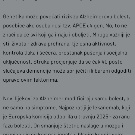
Genetika može povećati rizik za Alzheimerovu bolest,
posebice ako osoba nosi tzv. APOE ε4 gen. No, to ne
znači da će svi koji ga imaju i oboljeti. Mnogo važniji je
stil života - zdrava prehrana, tjelesna aktivnost,
kontrola tlaka i šećera, prestanak pušenja i socijalna
uključenost. Struka procjenjuje da se čak 40 posto
slučajeva demencije može spriječiti ili barem odgoditi
upravo ovim faktorima.
Novi lijekovi za Alzheimer modificiraju samu bolest, a
ne samo na simptome. Najpoznatiji je lekanemab, koji
je Europska komisija odobrila u travnju 2025 - za ranu
fazu bolesti. On smanjuje štetne naslage u mozgu i
primjenjuje se kod pacijenata s blagim kognitivnim