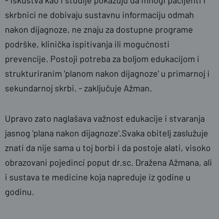
- Iskustva kao i studije pokazuju da mnogi pacijenti i
skrbnici ne dobivaju sustavnu informaciju odmah
nakon dijagnoze, ne znaju za dostupne programe
podrške, klinička ispitivanja ili mogućnosti
prevencije. Postoji potreba za boljom edukacijom i
strukturiranim 'planom nakon dijagnoze' u primarnoj i
sekundarnoj skrbi. - zaključuje Ažman.
Upravo zato naglašava važnost edukacije i stvaranja
jasnog 'plana nakon dijagnoze'.Svaka obitelj zaslužuje
znati da nije sama u toj borbi i da postoje alati, visoko
obrazovani pojedinci poput
dr.sc. Dražena Ažmana, ali
i sustava te medicine koja napreduje iz godine u
godinu.