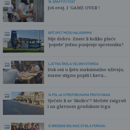
19. GRAFFITI FEST
Još ovaj. I 'GAME OVER'!
BPŽ OPET MEĐU NAJGORIMA
Nije dobro. Znate li koliko plaće
'pojede' jedno punjenje spremnika?
LJETNA ŠKOLA VELIKIH OTKRIĆA
Dok oni u ljetu maksimalno uživaju,
mame stignu popiti i kavu...
14 POLJA S PREPORUKAMA PROTIV RAKA
Sjećate li se 'školice'? Možete zaigrati
i na glavnom gradskom trgu
IZ BRODSKE BOLNICE STIGLA PORUKA: