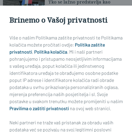
Tko se lažno predstavlja kao
Porezna uprava?
Brinemo o Vašoj privatnosti
Učitaj još članaka
Više o našim Politikama zaštite privatnosti te Politikama
kolačića možete pročitati ovdje:
Politika zaštite
privatnosti
,
Politika kolačića
. Mi i naši partneri
pohranjujemo i pristupamo neosjetljivim informacijama
s vašeg uređaja, poput kolačića ili jedinstvenog
identifikatora uređaja te obrađujemo osobne podatke
poput IP adrese i identifikatore kolačića radi obrade
podataka u svrhu prikazivanja personaliziranih oglasa,
mjerenja preferencija naših posjetitelja i sl. Svoje
Impressum
Uvjeti korištenja
Politika privatnosti
postavke u svakom trenutku možete promijeniti u našim
Pravilima o zaštiti privatnosti
na ovoj web stranici.
Politika kolačića
Kontakt
Pritužbe
Suradnici
Neki partneri ne traže vaš pristanak za obradu vaših
Oglašavanje
podataka već se pozivaju na svoj legitimni poslovni