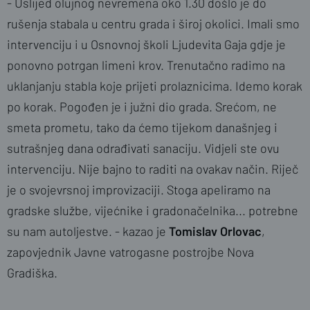
- Uslijed olujnog nevremena oko 1.30 došlo je do
rušenja stabala u centru grada i široj okolici. Imali smo
intervenciju i u Osnovnoj školi Ljudevita Gaja gdje je
ponovno potrgan limeni krov. Trenutačno radimo na
uklanjanju stabla koje prijeti prolaznicima. Idemo korak
po korak. Pogođen je i južni dio grada. Srećom, ne
smeta prometu, tako da ćemo tijekom današnjeg i
sutrašnjeg dana odrađivati sanaciju. Vidjeli ste ovu
intervenciju. Nije bajno to raditi na ovakav način. Riječ
je o svojevrsnoj improvizaciji. Stoga apeliramo na
gradske službe, vijećnike i gradonačelnika... potrebne
su nam autoljestve. - kazao je
Tomislav Orlovac
,
zapovjednik Javne vatrogasne postrojbe Nova
Gradiška.