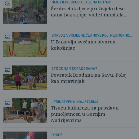
NIJE FILM - DOGODILO SE NA PETNJI!
Šezdesetak djece preživjelo deset
dana bez struje, vode i mobitela...
BRAVO ZA VRIJEDNE ČLANOVE KOJI NEUMORNO
RADE!
U Bukovlju svečano otvoren
kokošinjac
ŠTO ĆE NAM COPACABANA?
Povratak Brođana na Savu. Poloj
kao mravinjak
JEDINSTVENA I NAJSTARIJA
Tisuću kukuruza za proslavu
punoljetnosti u Gornjim
Andrijevcima
OPREZ!