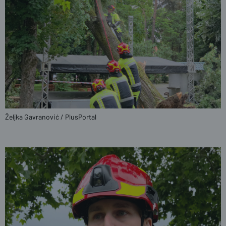
Željka Gavranović / PlusPortal