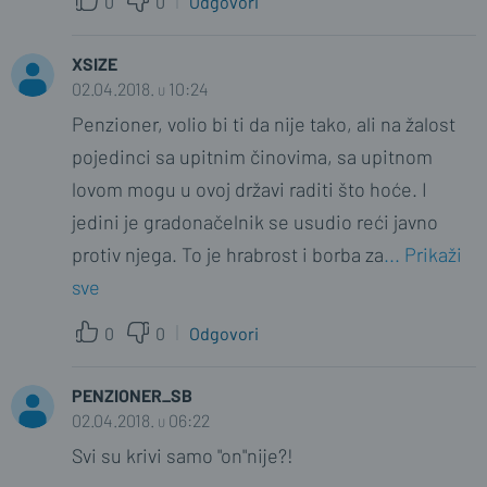
0
0
Odgovori
XSIZE
02.04.2018. u 10:24
Penzioner, volio bi ti da nije tako, ali na žalost
pojedinci sa upitnim činovima, sa upitnom
lovom mogu u ovoj državi raditi što hoće. I
jedini je gradonačelnik se usudio reći javno
protiv njega. To je hrabrost i borba za
... Prikaži
sve
0
0
Odgovori
PENZIONER_SB
02.04.2018. u 06:22
Svi su krivi samo "on"nije?!