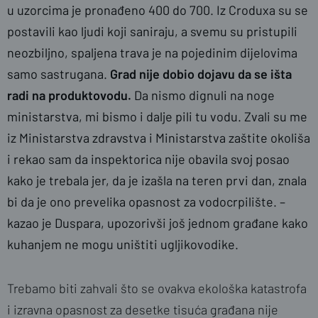
u uzorcima je pronađeno 400 do 700. Iz Croduxa su se
postavili kao ljudi koji saniraju, a svemu su pristupili
neozbiljno, spaljena trava je na pojedinim dijelovima
samo sastrugana.
Grad nije dobio dojavu da se išta
radi na produktovodu.
Da nismo dignuli na noge
ministarstva, mi bismo i dalje pili tu vodu. Zvali su me
iz Ministarstva zdravstva i Ministarstva zaštite okoliša
i rekao sam da inspektorica nije obavila svoj posao
kako je trebala jer, da je izašla na teren prvi dan, znala
bi da je ono prevelika opasnost za vodocrpilište. –
kazao je Duspara, upozorivši još jednom građane kako
kuhanjem ne mogu uništiti ugljikovodike.
Trebamo biti zahvali što se ovakva ekološka katastrofa
i izravna opasnost za desetke tisuća građana nije