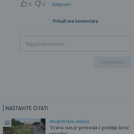
0
0
Odgovori
Prikaži sve komentare
KOMENTIRAJ
NASTAVITE ČITATI
MOLBE ŠETAČA I VOZAČA
'Trava nas je prerasla i probija kroz
ogradu!'