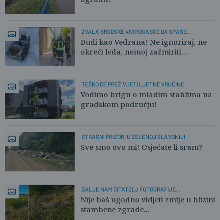
ZVALA BRODSKE VATROGASCE DA SPASE
LASTAVICU!
Budi kao Vedrana! Ne ignoriraj, ne
okreći leđa, nemoj zažmiriti,...
TEŠKO ĆE PREŽIVJETI LJETNE VRUĆINE
Vodimo brigu o mladim stablima na
gradskom području!
STRAŠNI PRIZORI U ZELENOJ SLAVONIJI
Sve smo ovo mi! Osjećate li sram?
ŠALJE NAM ČITATELJ FOTOGRAFIJE...
Nije baš ugodno vidjeti zmije u blizini
stambene zgrade...