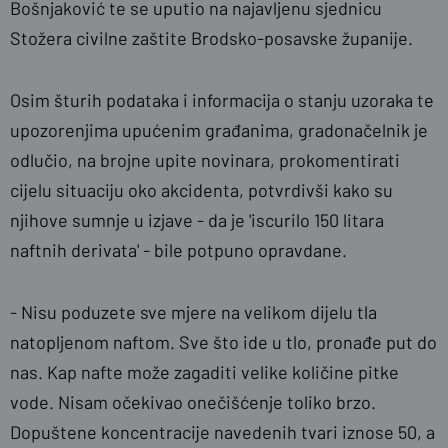
Bošnjaković te se uputio na najavljenu sjednicu
Stožera civilne zaštite Brodsko-posavske županije.
Osim šturih podataka i informacija o stanju uzoraka te
upozorenjima upućenim građanima, gradonačelnik je
odlučio, na brojne upite novinara, prokomentirati
cijelu situaciju oko akcidenta, potvrdivši kako su
njihove sumnje u izjave - da je 'iscurilo 150 litara
naftnih derivata' - bile potpuno opravdane.
- Nisu poduzete sve mjere na velikom dijelu tla
natopljenom naftom. Sve što ide u tlo, pronađe put do
nas. Kap nafte može zagaditi velike količine pitke
vode. Nisam očekivao onečišćenje toliko brzo.
Dopuštene koncentracije navedenih tvari iznose 50, a