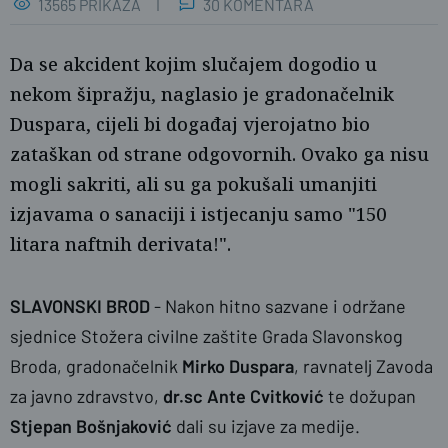
13565 PRIKAZA
30 KOMENTARA
Da se akcident kojim slučajem dogodio u
nekom šipražju, naglasio je gradonačelnik
Duspara, cijeli bi događaj vjerojatno bio
zataškan od strane odgovornih. Ovako ga nisu
mogli sakriti, ali su ga pokušali umanjiti
izjavama o sanaciji i istjecanju samo "150
litara naftnih derivata!".
naslovnica
SLAVONSKI BROD
- Nakon hitno sazvane i održane
sjednice Stožera civilne zaštite Grada Slavonskog
Broda, gradonačelnik
Mirko Duspara
, ravnatelj Zavoda
za javno zdravstvo,
dr.sc
Ante Cvitković
te dožupan
Stjepan Bošnjaković
dali su izjave za medije.