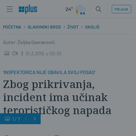
24°
PRIJAVA
POČETNA
SLAVONSKI BROD
ŽIVOT
OKOLIŠ
Autor: Željka Gavranović
31.3.2018. u 00:30
'INSPEKTORICA NIJE OBAVILA SVOJ POSAO'
Zbog prikrivanja,
incident ima učinak
terorističkog napada
1
/
7