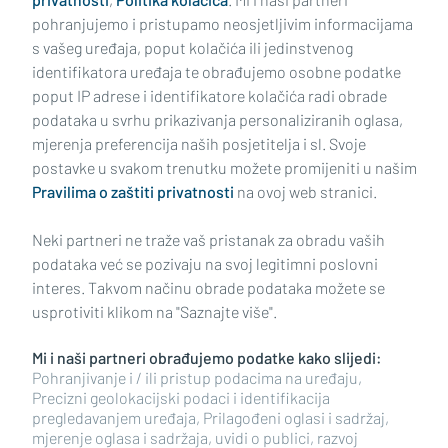
pohranjujemo i pristupamo neosjetljivim informacijama
s vašeg uređaja, poput kolačića ili jedinstvenog
identifikatora uređaja te obrađujemo osobne podatke
poput IP adrese i identifikatore kolačića radi obrade
podataka u svrhu prikazivanja personaliziranih oglasa,
mjerenja preferencija naših posjetitelja i sl. Svoje
Impressum
Uvjeti korištenja
Politika privatnosti
postavke u svakom trenutku možete promijeniti u našim
Pravilima o zaštiti privatnosti
na ovoj web stranici.
Politika kolačića
Kontakt
Pritužbe
Suradnici
Neki partneri ne traže vaš pristanak za obradu vaših
Oglašavanje
podataka već se pozivaju na svoj legitimni poslovni
interes. Takvom načinu obrade podataka možete se
RUBRIKE
usprotiviti klikom na "Saznajte više".
Mi i naši partneri obrađujemo podatke kako slijedi:
BRODSKO-POSAVSKA ŽUPANIJA
Pohranjivanje i / ili pristup podacima na uređaju,
Precizni geolokacijski podaci i identifikacija
pregledavanjem uređaja, Prilagođeni oglasi i sadržaj,
POŽEŠKO-SLAVONSKA ŽUPANIJA
mjerenje oglasa i sadržaja, uvidi o publici, razvoj