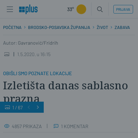
33°
PRIJAVA
POČETNA
BRODSKO-POSAVSKA ŽUPANIJA
ŽIVOT
ZABAVA
Autor: Gavranović/Fridrih
1.5.2020. u 16:15
OBIŠLI SMO POZNATE LOKACIJE
Izletišta danas sablasno
prazna
1
/
67
4857 PRIKAZA
1 KOMENTAR