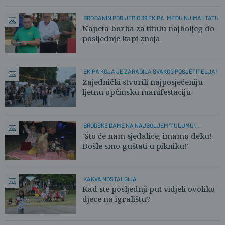
BROĐANIN POBIJEDIO 39 EKIPA, MEĐU NJIMA I TATU
Napeta borba za titulu najboljeg do
posljednje kapi znoja
EKIPA KOJA JE ZARADILA SVAKOG POSJETITELJA!
Zajednički stvorili najposjećeniju
ljetnu općinsku manifestaciju
BRODSKE DAME NA NAJBOLJEM 'TULUMU'
GLAZBENOG LJETA
'Što će nam sjedalice, imamo deku!
Došle smo guštati u pikniku!'
KAKVA NOSTALGIJA
Kad ste posljednji put vidjeli ovoliko
djece na igralištu?