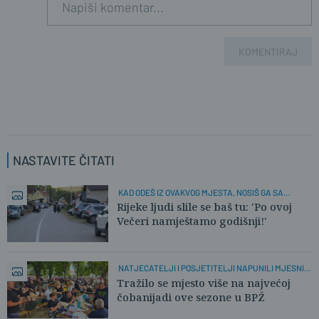
KOMENTIRAJ
NASTAVITE ČITATI
KAD ODEŠ IZ OVAKVOG MJESTA, NOSIŠ GA SA
SOBOM!
Rijeke ljudi slile se baš tu: 'Po ovoj
Večeri namještamo godišnji!'
NATJECATELJI I POSJETITELJI NAPUNILI MJESNI
PARK
Tražilo se mjesto više na najvećoj
čobanijadi ove sezone u BPŽ