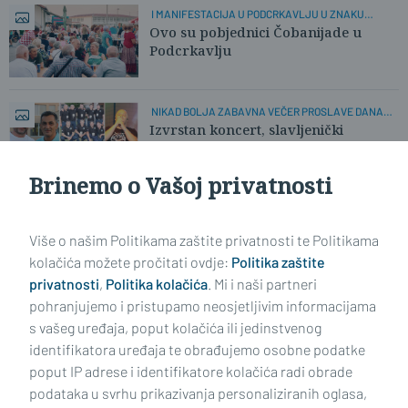
I MANIFESTACIJA U PODCRKAVLJU U ZNAKU
'KOCKICA'
Ovo su pobjednici Čobanijade u
Podcrkavlju
NIKAD BOLJA ZABAVNA VEČER PROSLAVE DANA
OPĆINE
Izvrstan koncert, slavljenički
vatromet i velika nogometna
pobjeda
Brinemo o Vašoj privatnosti
Učitaj još članaka
Više o našim Politikama zaštite privatnosti te Politikama
kolačića možete pročitati ovdje:
Politika zaštite
privatnosti
,
Politika kolačića
. Mi i naši partneri
pohranjujemo i pristupamo neosjetljivim informacijama
s vašeg uređaja, poput kolačića ili jedinstvenog
identifikatora uređaja te obrađujemo osobne podatke
poput IP adrese i identifikatore kolačića radi obrade
podataka u svrhu prikazivanja personaliziranih oglasa,