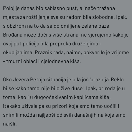
Poloj je danas bio sablasno pust, a inače tražena
mjesta za roštiljanje sva su redom bila slobodna. Ipak,
s obzirom na to da se do omiljene zelene oaze
Brođana može doći s više strana, ne vjerujemo kako je
ovaj put policija bila prepreka druženjima i
okupljanjima. Praznik rada, naime, pokvarilo je vrijeme
- tmurni oblaci i cjelodnevna kiša.
Oko Jezera Petnja situacija je bila još 'praznija'.Reklo
bi se kako tamo 'nije bilo žive duše'. Ipak, priroda je u
tome, kao i u dugoočekivanim kapljicama kiše,
itekako uživala pa su prizori koje smo tamo uočili i
snimili možda najljepši od svih današnjih na koje smo
naišli.