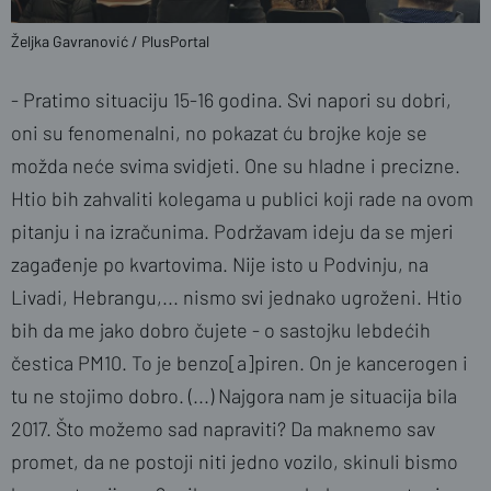
Željka Gavranović / PlusPortal
- Pratimo situaciju 15-16 godina. Svi napori su dobri,
oni su fenomenalni, no pokazat ću brojke koje se
možda neće svima svidjeti. One su hladne i precizne.
Htio bih zahvaliti kolegama u publici koji rade na ovom
pitanju i na izračunima. Podržavam ideju da se mjeri
zagađenje po kvartovima. Nije isto u Podvinju, na
Livadi, Hebrangu,... nismo svi jednako ugroženi. Htio
bih da me jako dobro čujete - o sastojku lebdećih
čestica PM10. To je benzo[a]piren. On je kancerogen i
tu ne stojimo dobro. (...) Najgora nam je situacija bila
2017. Što možemo sad napraviti? Da maknemo sav
promet, da ne postoji niti jedno vozilo, skinuli bismo