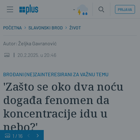
-
PRIJAVA
POČETNA
SLAVONSKI BROD
ŽIVOT
Autor: Željka Gavranović
20.2.2025. u 20:46
BROĐANI (NE)ZAINTERESIRANI ZA VAŽNU TEMU
'Zašto se oko dva noću
događa fenomen da
koncentracije idu u
nebo?'
1
/
16