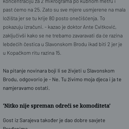
koncentraciju za 2 mikrograma po kubnom metru i
past ćemo na 25. Zato su sve mjere usmjerene na mala
ložišta jer se tu krije 80 posto onečišćenja. To
pokazuju izračuni. - kazao je doktor Ante Cvitković,
zaključivši kako se ne trebamo zavaravati da će razina
lebdećih čestica u Slavonskom Brodu ikad biti 2 jer je
u Kopačkom ritu razina 15.
Na pitanje novinara boji li se živjeti u Slavonskom
Brodu, odgovorio je - Ne. Tu živimo moja djeca i ja te
namjeravamo ostati.
'Nitko nije spreman odreći se komoditeta'
Gost iz Sarajeva također je dao dobre savjete
Brođanima.