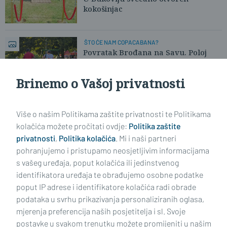
kokošinjac
ŠTO ĆE NAM COPACABANA?
Povratak Brođana na Savu. Poloj
kao mravinjak
Brinemo o Vašoj privatnosti
Učitaj još članaka
Više o našim Politikama zaštite privatnosti te Politikama
kolačića možete pročitati ovdje:
Politika zaštite
privatnosti
,
Politika kolačića
. Mi i naši partneri
pohranjujemo i pristupamo neosjetljivim informacijama
s vašeg uređaja, poput kolačića ili jedinstvenog
identifikatora uređaja te obrađujemo osobne podatke
poput IP adrese i identifikatore kolačića radi obrade
podataka u svrhu prikazivanja personaliziranih oglasa,
mjerenja preferencija naših posjetitelja i sl. Svoje
Impressum
Uvjeti korištenja
Politika privatnosti
postavke u svakom trenutku možete promijeniti u našim