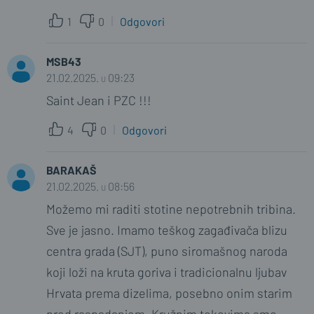
1
0
Odgovori
MSB43
21.02.2025. u 09:23
Saint Jean i PZC !!!
4
0
Odgovori
BARAKAŠ
21.02.2025. u 08:56
Možemo mi raditi stotine nepotrebnih tribina.
Sve je jasno. Imamo teškog zagađivača blizu
centra grada (SJT), puno siromašnog naroda
koji loži na kruta goriva i tradicionalnu ljubav
Hrvata prema dizelima, posebno onim starim