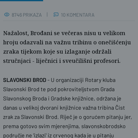
8746 PRIKAZA
10 KOMENTARA
Nažalost, Brođani se večeras nisu u velikom
broju odazvali na važnu tribinu o onečišćenju
zraka tijekom koje su izlaganje održali
stručnjaci - liječnici i sveučilišni profesori.
SLAVONSKI BROD
- U organizaciji Rotary kluba
Slavonski Brod te pod pokroviteljstvom Grada
Slavonskog Broda i Gradske knjižnice, održana je
Ivica Galović/Pixsell
danas u velikoj dvorani knjižnice važna tribina Čist
zrak za Slavonski Brod. Riječ je o gorućem pitanju jer,
prema gotovo svim mjerenjima, slavonskobrodsko
područje ne 'izlazi' iz crvenog kada je u pitanju