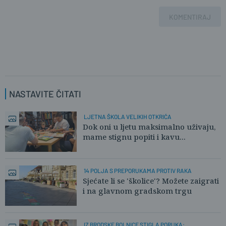
KOMENTIRAJ
NASTAVITE ČITATI
LJETNA ŠKOLA VELIKIH OTKRIĆA
Dok oni u ljetu maksimalno uživaju,
mame stignu popiti i kavu...
14 POLJA S PREPORUKAMA PROTIV RAKA
Sjećate li se 'školice'? Možete zaigrati
i na glavnom gradskom trgu
IZ BRODSKE BOLNICE STIGLA PORUKA: