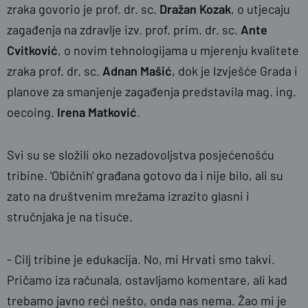
zraka govorio je prof. dr. sc.
Dražan Kozak
, o utjecaju
zagađenja na zdravlje izv. prof. prim. dr. sc.
Ante
Cvitković
, o novim tehnologijama u mjerenju kvalitete
zraka prof. dr. sc.
Adnan Mašić
, dok je Izvješće Grada i
planove za smanjenje zagađenja predstavila mag. ing.
oecoing.
Irena Matković
.
Svi su se složili oko nezadovoljstva posjećenošću
tribine. 'Običnih' građana gotovo da i nije bilo, ali su
zato na društvenim mrežama izrazito glasni i
stručnjaka je na tisuće.
- Cilj tribine je edukacija. No, mi Hrvati smo takvi.
Pričamo iza računala, ostavljamo komentare, ali kad
trebamo javno reći nešto, onda nas nema. Žao mi je