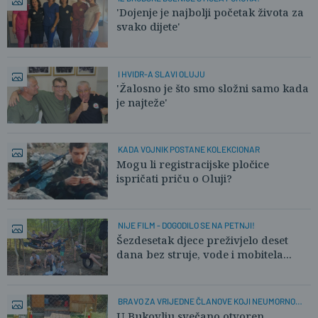
'Dojenje je najbolji početak života za
svako dijete'
I HVIDR-A SLAVI OLUJU
'Žalosno je što smo složni samo kada
je najteže'
KADA VOJNIK POSTANE KOLEKCIONAR
Mogu li registracijske pločice
ispričati priču o Oluji?
NIJE FILM - DOGODILO SE NA PETNJI!
Šezdesetak djece preživjelo deset
dana bez struje, vode i mobitela...
BRAVO ZA VRIJEDNE ČLANOVE KOJI NEUMORNO
RADE!
U Bukovlju svečano otvoren