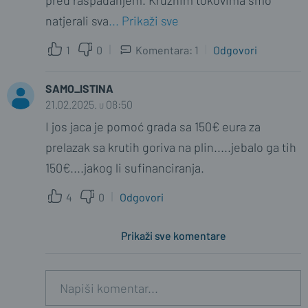
pred raspadanjem. Kružnim tokovima smo
natjerali sva
... Prikaži sve
1
0
Komentara: 1
Odgovori
SAMO_ISTINA
SHESHIRDZHIJA
21.02.2025. u 08:50
21.02.2025. u 15:52
I jos jaca je pomoć grada sa 150€ eura za
Koja glupost za kružni.. Tamo gdje su
prelazak sa krutih goriva na plin.....jebalo ga tih
kružni, ionako su većinom bila raskrižja,
150€....jakog li sufinanciranja.
gdje je bilo JOŠ VIŠE stani kreni. Baš
sada često uopće se ni ne mora stati.
4
0
Odgovori
Kao drugo jasno je rečeno da su auti
malen doprinos ovome.
... Prikaži sve
Prikaži sve komentare
0
0