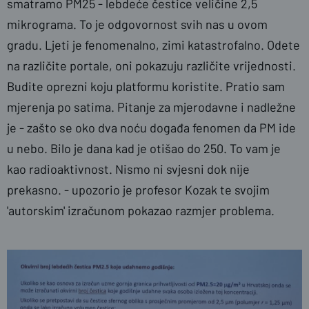
smatramo PM25 - lebdeće čestice veličine 2,5
mikrograma. To je odgovornost svih nas u ovom
gradu. Ljeti je fenomenalno, zimi katastrofalno. Odete
na različite portale, oni pokazuju različite vrijednosti.
Budite oprezni koju platformu koristite. Pratio sam
mjerenja po satima. Pitanje za mjerodavne i nadležne
je - zašto se oko dva noću događa fenomen da PM ide
u nebo. Bilo je dana kad je otišao do 250. To vam je
kao radioaktivnost. Nismo ni svjesni dok nije
prekasno. - upozorio je profesor Kozak te svojim
'autorskim' izračunom pokazao razmjer problema.