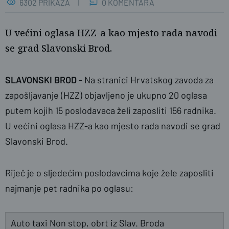
6302 PRIKAZA
0 KOMENTARA
U većini oglasa HZZ-a kao mjesto rada navodi
se grad Slavonski Brod.
SLAVONSKI BROD
- Na stranici Hrvatskog zavoda za
zapošljavanje (HZZ) objavljeno je ukupno 20 oglasa
putem kojih 15 poslodavaca želi zaposliti 156 radnika.
U većini oglasa HZZ-a kao mjesto rada navodi se grad
Slavonski Brod.
Ilustracija. Foto: pexels.com
Riječ je o sljedećim poslodavcima koje žele zaposliti
najmanje pet radnika po oglasu:
Auto taxi Non stop, obrt iz Slav. Broda