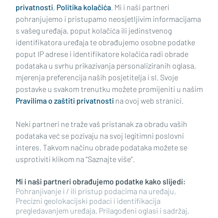
privatnosti
,
Politika kolačića
. Mi i naši partneri
pohranjujemo i pristupamo neosjetljivim informacijama
s vašeg uređaja, poput kolačića ili jedinstvenog
identifikatora uređaja te obrađujemo osobne podatke
poput IP adrese i identifikatore kolačića radi obrade
podataka u svrhu prikazivanja personaliziranih oglasa,
mjerenja preferencija naših posjetitelja i sl. Svoje
Impressum
Uvjeti korištenja
Politika privatnosti
postavke u svakom trenutku možete promijeniti u našim
Pravilima o zaštiti privatnosti
na ovoj web stranici.
Politika kolačića
Kontakt
Pritužbe
Suradnici
Neki partneri ne traže vaš pristanak za obradu vaših
Oglašavanje
podataka već se pozivaju na svoj legitimni poslovni
interes. Takvom načinu obrade podataka možete se
RUBRIKE
usprotiviti klikom na "Saznajte više".
Mi i naši partneri obrađujemo podatke kako slijedi:
BRODSKO-POSAVSKA ŽUPANIJA
Pohranjivanje i / ili pristup podacima na uređaju,
Precizni geolokacijski podaci i identifikacija
pregledavanjem uređaja, Prilagođeni oglasi i sadržaj,
POŽEŠKO-SLAVONSKA ŽUPANIJA