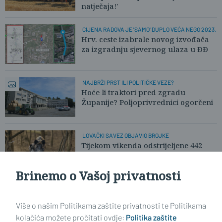
natječaja!'
CIJENA RADOVA JE 'SAMO' DUPLO VEĆA NEGO 2023.
Hrv. ceste izabrale novog izvođača
za izgradnju sjevernog ulaza u ĐĐ
NAJBRŽI PRST ILI POLITIČKE VEZE?
Hoće li traktori pred zgradu
Županije? Poljoprivrednici ogorčeni
LOVAČKI SAVEZ OBJAVIO BROJKE
Tijekom vikenda odstrijeljene 442
divlje svinje. Pronađena i lešina!
Brinemo o Vašoj privatnosti
Učitaj još članaka
Više o našim Politikama zaštite privatnosti te Politikama
kolačića možete pročitati ovdje:
Politika zaštite