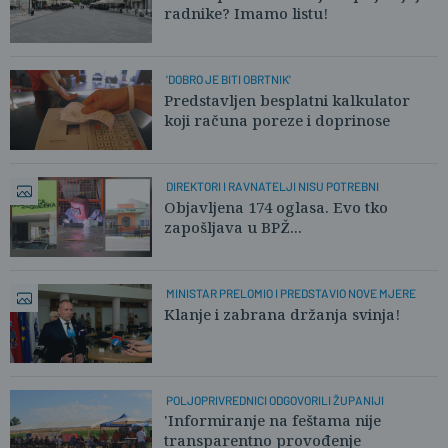
radnike? Imamo listu!
'DOBRO JE BITI OBRTNIK'
Predstavljen besplatni kalkulator
koji računa poreze i doprinose
DIREKTORI I RAVNATELJI NISU POTREBNI
Objavljena 174 oglasa. Evo tko
zapošljava u BPŽ...
MINISTAR PRELOMIO I PREDSTAVIO NOVE MJERE
Klanje i zabrana držanja svinja!
POLJOPRIVREDNICI ODGOVORILI ŽUPANIJI
'Informiranje na feštama nije
transparentno provođenje