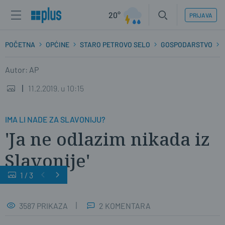
20°
PRIJAVA
POČETNA
OPĆINE
STARO PETROVO SELO
GOSPODARSTVO
Autor: AP
11.2.2019. u 10:15
IMA LI NADE ZA SLAVONIJU?
'Ja ne odlazim nikada iz
Slavonije'
1
/
3
3587 PRIKAZA
2 KOMENTARA