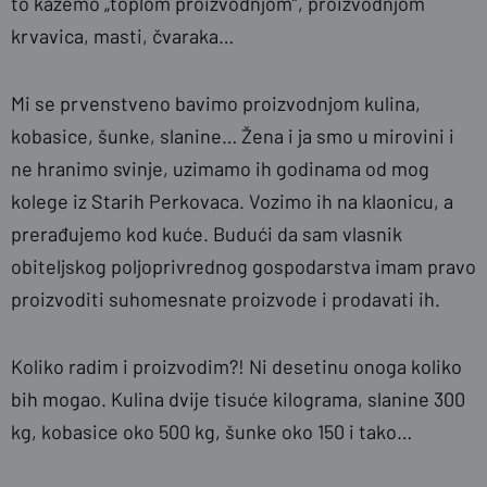
to kažemo „toplom proizvodnjom”, proizvodnjom
krvavica, masti, čvaraka…
Mi se prvenstveno bavimo proizvodnjom kulina,
kobasice, šunke, slanine… Žena i ja smo u mirovini i
ne hranimo svinje, uzimamo ih godinama od mog
kolege iz Starih Perkovaca. Vozimo ih na klaonicu, a
prerađujemo kod kuće. Budući da sam vlasnik
obiteljskog poljoprivrednog gospodarstva imam pravo
proizvoditi suhomesnate proizvode i prodavati ih.
Koliko radim i proizvodim?! Ni desetinu onoga koliko
bih mogao. Kulina dvije tisuće kilograma, slanine 300
kg, kobasice oko 500 kg, šunke oko 150 i tako…