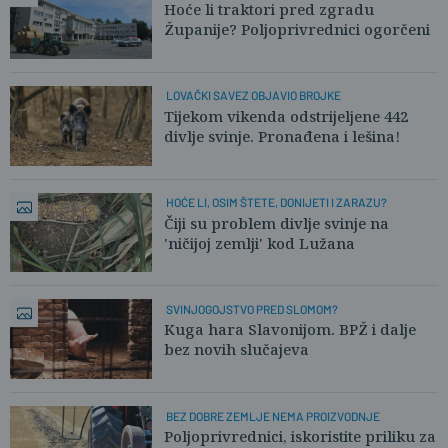
Hoće li traktori pred zgradu
Županije? Poljoprivrednici ogorčeni
LOVAČKI SAVEZ OBJAVIO BROJKE
Tijekom vikenda odstrijeljene 442
divlje svinje. Pronađena i lešina!
HOĆE LI, OSIM ŠTETE, DONIJETI I ZARAZU?
Čiji su problem divlje svinje na
'ničijoj zemlji' kod Lužana
SVINJOGOJSTVO PRED SLOMOM?
Kuga hara Slavonijom. BPŽ i dalje
bez novih slučajeva
BEZ DOBRE ZEMLJE NEMA PROIZVODNJE
Poljoprivrednici, iskoristite priliku za