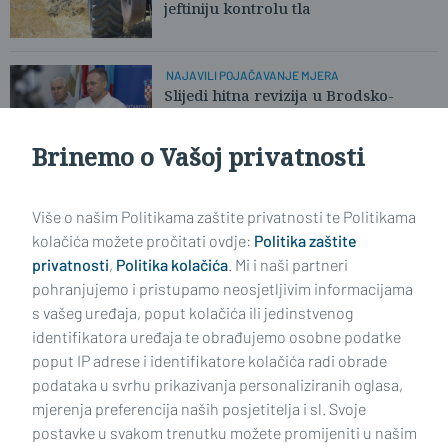
jeftiniju kontrolu tla
NAJAVILI POJAČAVANJE MJERA
Slijedi hitna revizija u Brodsko-
posavskoj i Požeško-slavonskoj
Brinemo o Vašoj privatnosti
Učitaj još članaka
Više o našim Politikama zaštite privatnosti te Politikama
kolačića možete pročitati ovdje:
Politika zaštite
privatnosti
,
Politika kolačića
. Mi i naši partneri
pohranjujemo i pristupamo neosjetljivim informacijama
s vašeg uređaja, poput kolačića ili jedinstvenog
identifikatora uređaja te obrađujemo osobne podatke
poput IP adrese i identifikatore kolačića radi obrade
podataka u svrhu prikazivanja personaliziranih oglasa,
mjerenja preferencija naših posjetitelja i sl. Svoje
Impressum
Uvjeti korištenja
Politika privatnosti
postavke u svakom trenutku možete promijeniti u našim