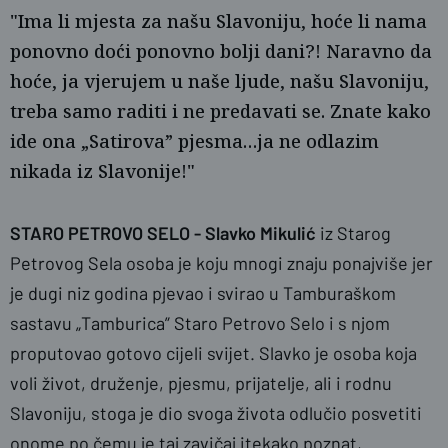
"Ima li mjesta za našu Slavoniju, hoće li nama
ponovno doći ponovno bolji dani?! Naravno da
hoće, ja vjerujem u naše ljude, našu Slavoniju,
treba samo raditi i ne predavati se. Znate kako
ide ona „Satirova” pjesma…ja ne odlazim
nikada iz Slavonije!"
naslovnica
STARO PETROVO SELO - Slavko Mikulić
iz Starog
Petrovog Sela osoba je koju mnogi znaju ponajviše jer
je dugi niz godina pjevao i svirao u Tamburaškom
sastavu „Tamburica” Staro Petrovo Selo i s njom
proputovao gotovo cijeli svijet. Slavko je osoba koja
voli život, druženje, pjesmu, prijatelje, ali i rodnu
Slavoniju, stoga je dio svoga života odlučio posvetiti
onome po čemu je taj zavičaj itekako poznat,