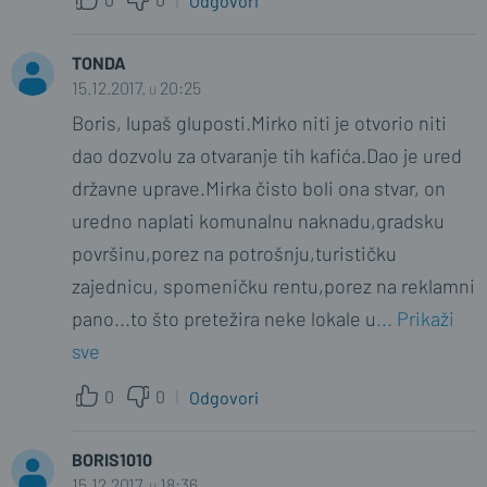
Odgovori
TONDA
15.12.2017. u 20:25
Boris, lupaš gluposti.Mirko niti je otvorio niti
dao dozvolu za otvaranje tih kafića.Dao je ured
državne uprave.Mirka čisto boli ona stvar, on
uredno naplati komunalnu naknadu,gradsku
površinu,porez na potrošnju,turističku
zajednicu, spomeničku rentu,porez na reklamni
pano...to što pretežira neke lokale u
... Prikaži
sve
0
0
Odgovori
BORIS1010
15.12.2017. u 18:36