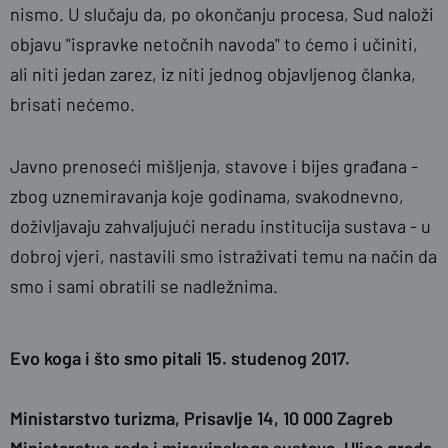
nismo. U slučaju da, po okončanju procesa, Sud naloži
objavu "ispravke netočnih navoda" to ćemo i učiniti,
ali niti jedan zarez, iz niti jednog objavljenog članka,
brisati nećemo.
Javno prenoseći mišljenja, stavove i bijes građana -
zbog uznemiravanja koje godinama, svakodnevno,
doživljavaju zahvaljujući neradu institucija sustava - u
dobroj vjeri, nastavili smo istraživati temu na način da
smo i sami obratili se nadležnima.
Evo koga i što smo pitali 15. studenog 2017.
Ministarstvo turizma
, Prisavlje 14, 10 000 Zagreb
M
inistarstvo rada i mirovinskoga sustava
, Ulica grada