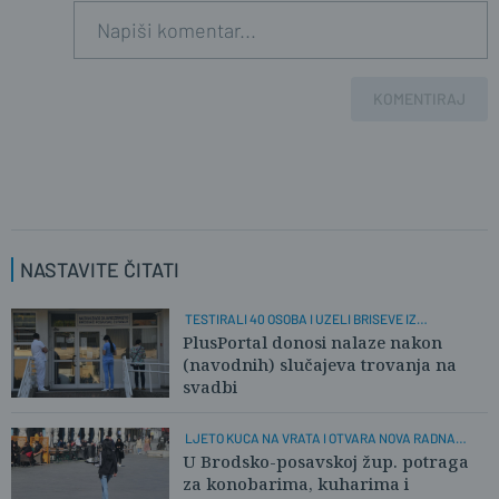
KOMENTIRAJ
NASTAVITE ČITATI
TESTIRALI 40 OSOBA I UZELI BRISEVE IZ
RESTORANA
PlusPortal donosi nalaze nakon
(navodnih) slučajeva trovanja na
svadbi
LJETO KUCA NA VRATA I OTVARA NOVA RADNA
MJESTA
U Brodsko-posavskoj žup. potraga
za konobarima, kuharima i