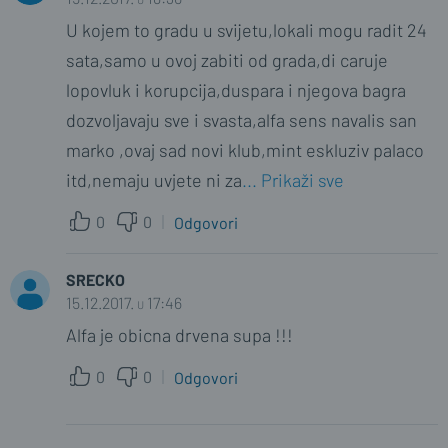
U kojem to gradu u svijetu,lokali mogu radit 24
sata,samo u ovoj zabiti od grada,di caruje
lopovluk i korupcija,duspara i njegova bagra
dozvoljavaju sve i svasta,alfa sens navalis san
marko ,ovaj sad novi klub,mint eskluziv palaco
itd,nemaju uvjete ni za
... Prikaži sve
0
0
Odgovori
SRECKO
15.12.2017. u 17:46
Alfa je obicna drvena supa !!!
0
0
Odgovori