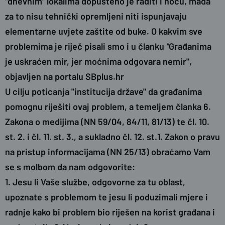
"dnevnim" lokalima dopušteno je raditi i noću, mada
za to nisu tehnički opremljeni niti ispunjavaju
elementarne uvjete zaštite od buke. O kakvim sve
problemima je riječ pisali smo i u članku
"
Građanima
je uskraćen mir, jer moćnima odgovara nemir",
objavljen na portalu SBplus.hr
U cilju poticanja "institucija države" da građanima
pomognu riješiti ovaj problem, a temeljem članka 6.
Zakona o medijima (NN 59/04, 84/11, 81/13) te čl. 10.
st. 2. i čl. 11. st. 3., a sukladno čl. 12. st.1. Zakon o pravu
na pristup informacijama (NN 25/13) obraćamo Vam
se s molbom da nam odgovorite:
1. Jesu li Vaše službe, odgovorne za tu oblast,
upoznate s problemom te jesu li poduzimali mjere i
radnje kako bi problem bio riješen na korist građana i