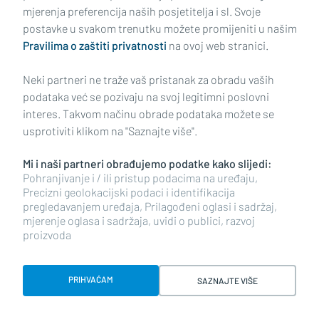
mjerenja preferencija naših posjetitelja i sl. Svoje
postavke u svakom trenutku možete promijeniti u našim
Impressum
Uvjeti korištenja
Politika privatnosti
Pravilima o zaštiti privatnosti
na ovoj web stranici.
Politika kolačića
Kontakt
Pritužbe
Suradnici
Neki partneri ne traže vaš pristanak za obradu vaših
Oglašavanje
podataka već se pozivaju na svoj legitimni poslovni
interes. Takvom načinu obrade podataka možete se
RUBRIKE
usprotiviti klikom na "Saznajte više".
Mi i naši partneri obrađujemo podatke kako slijedi:
BRODSKO-POSAVSKA ŽUPANIJA
Pohranjivanje i / ili pristup podacima na uređaju,
Precizni geolokacijski podaci i identifikacija
pregledavanjem uređaja, Prilagođeni oglasi i sadržaj,
POŽEŠKO-SLAVONSKA ŽUPANIJA
mjerenje oglasa i sadržaja, uvidi o publici, razvoj
proizvoda
Copyright © 2026 plusportal.hr, sva prava pridržana
PRIHVAĆAM
SAZNAJTE VIŠE
Designed & developed by Smart Code