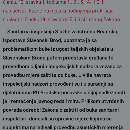
članku 19. stavku 1. točkama 1., 2., 3., 4., i 9. i
naplaćivati kazne na mjestu počinjenja prekršaja
sukladno članku 19. stavcima 5. i 6 citiranog Zakona.
1.
Sanitarna inspekcija Službe za istočnu Hrvatsku,
Ispostave Slavonski Brod, upoznata je sa
problematikom buke iz ugostiteljskih objekata u
Slavonskom Brodu putem predstavki građana te
provedbom ciljanih inspekcijskih nadzora vezano za
provedbu mjera zaštite od buke. U više navrata
inspekcijski nadzori provođeni su i u suradnji sa
djelatnicima PU Brodsko-posavske u čijoj nadležnosti
je i remećenje javnog reda i mira. Prilikom utvrđenih
povreda odredbi Zakona o zaštiti od buke sanitarni
inspektori donosili su upravne mjere kojima su
subjektima naređivali provedbu akustičkih mjerenja