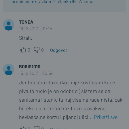
propisanim stavkom 2. članka 94. Zakona.
TONDA
16.12.2017. u 11:45
Strah.
0
0
Odgovori
BORIS1010
15.12.2017. u 20:54
Jerihon,mozda mirko i nije kriv ( osim kuce
piva,to ruglo je on odobrio ) slazem se da
sanitarna i stanic tu naj vise ne rade nista, cak
bi reko da tu treba trazit uzrok ovakvog
bevlasca,na korzu i pijanoj ulici
... Prikaži sve
0
0