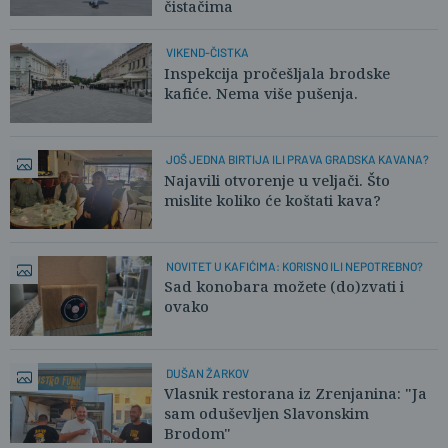
čistačima
VIKEND-ČISTKA
Inspekcija pročešljala brodske
kafiće. Nema više pušenja.
JOŠ JEDNA BIRTIJA ILI PRAVA GRADSKA KAVANA?
Najavili otvorenje u veljači. Što
mislite koliko će koštati kava?
NOVITET U KAFIĆIMA: KORISNO ILI NEPOTREBNO?
Sad konobara možete (do)zvati i
ovako
DUŠAN ŽARKOV
Vlasnik restorana iz Zrenjanina: "Ja
sam oduševljen Slavonskim
Brodom"