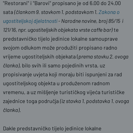
"Restorani" i "Barovi" propisano je od 6.00 do 24.00
sata
(člankom 9. stavkom 1. podstavkom 1.
Zakona o
ugostiteljskoj djelatnosti
- Narodne novine, broj 85/15 i
121/16, npr. ugostiteljskih objekata vrste caffe bar)
te
predstavničko tijelo jedinice lokalne samouprave
svojom odlukom može produžiti propisano radno
vrijeme ugostiteljskih objekata (
prema stavku 2. ovoga
članka),
bilo svih ili samo pojedinih vrsta, uz
propisivanje uvjeta koji moraju biti ispunjeni za rad
ugostiteljskog objekta u produženom radnom
vremenu, a uz mišljenje turističkog vijeća turističke
zajednice toga područja
(iz stavka 1. podstavka 1. ovoga
članka).
Dakle predstavničko tijelo jedinice lokalne