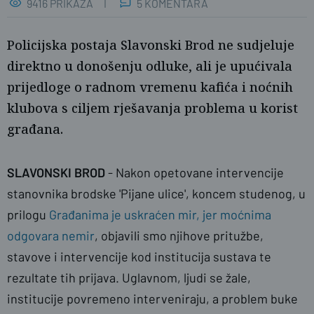
9416 PRIKAZA
5 KOMENTARA
Policijska postaja Slavonski Brod ne sudjeluje
direktno u donošenju odluke, ali je upućivala
prijedloge o radnom vremenu kafića i noćnih
klubova s ciljem rješavanja problema u korist
građana.
naslovnica
JZ/SBplus
SLAVONSKI BROD
- Nakon opetovane intervencije
stanovnika brodske 'Pijane ulice', koncem studenog, u
prilogu
Građanima je uskraćen mir, jer moćnima
odgovara nemir
, objavili smo njihove pritužbe,
stavove i intervencije kod institucija sustava te
rezultate tih prijava. Uglavnom, ljudi se žale,
institucije povremeno interveniraju, a problem buke