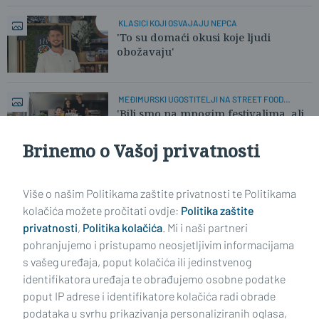
KLASICI KOJI OSVAJAJU NEPCA
'To su domaći okusi koje ljudi
obožavaju'
MEĐIMURSKI UGOSTITELJI NA STREET FOOD
FESTIVALU
'Bili smo na mnogim festivalima, ali
ovaj je nadmašio naša očekivanja'
Brinemo o Vašoj privatnosti
Učitaj još članaka
Više o našim Politikama zaštite privatnosti te Politikama
kolačića možete pročitati ovdje:
Politika zaštite
privatnosti
,
Politika kolačića
. Mi i naši partneri
pohranjujemo i pristupamo neosjetljivim informacijama
s vašeg uređaja, poput kolačića ili jedinstvenog
identifikatora uređaja te obrađujemo osobne podatke
poput IP adrese i identifikatore kolačića radi obrade
podataka u svrhu prikazivanja personaliziranih oglasa,