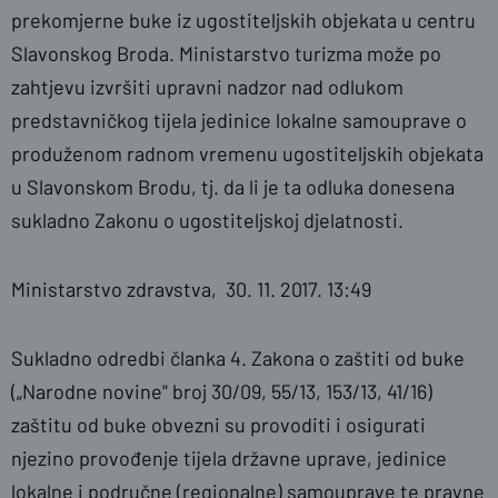
prekomjerne buke iz ugostiteljskih objekata u centru
Slavonskog Broda. Ministarstvo turizma može po
zahtjevu izvršiti upravni nadzor nad odlukom
predstavničkog tijela jedinice lokalne samouprave o
produženom radnom vremenu ugostiteljskih objekata
u Slavonskom Brodu, tj. da li je ta odluka donesena
sukladno Zakonu o ugostiteljskoj djelatnosti.
Ministarstvo zdravstva, 30. 11. 2017. 13:49
Sukladno odredbi članka 4. Zakona o zaštiti od buke
(„Narodne novine" broj 30/09, 55/13, 153/13, 41/16)
zaštitu od buke obvezni su provoditi i osigurati
njezino provođenje tijela državne uprave, jedinice
lokalne i područne (regionalne) samouprave te pravne