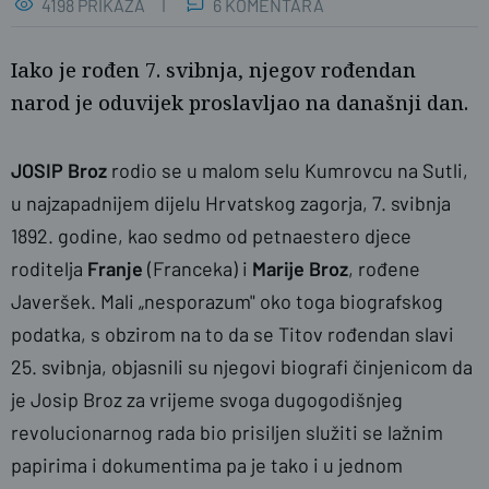
4198 PRIKAZA
6 KOMENTARA
Iako je rođen 7. svibnja, njegov rođendan
narod je oduvijek proslavljao na današnji dan.
JOSIP Broz
rodio se u malom selu Kumrovcu na Sutli,
u najzapadnijem dijelu Hrvatskog zagorja, 7. svibnja
1892. godine, kao sedmo od petnaestero djece
roditelja
Franje
(Franceka) i
Marije Broz
, rođene
Javeršek. Mali „nesporazum" oko toga biografskog
podatka, s obzirom na to da se Titov rođendan slavi
25. svibnja, objasnili su njegovi biografi činjenicom da
je Josip Broz za vrijeme svoga dugogodišnjeg
revolucionarnog rada bio prisiljen služiti se lažnim
papirima i dokumentima pa je tako i u jednom
naslovnica
SBplus