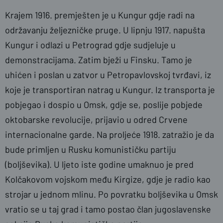
Krajem 1916. premješten je u Kungur gdje radi na
održavanju željezničke pruge. U lipnju 1917. napušta
Kungur i odlazi u Petrograd gdje sudjeluje u
demonstracijama. Zatim bježi u Finsku. Tamo je
uhićen i poslan u zatvor u Petropavlovskoj tvrđavi, iz
koje je transportiran natrag u Kungur. Iz transporta je
pobjegao i dospio u Omsk, gdje se, poslije pobjede
oktobarske revolucije, prijavio u odred Crvene
internacionalne garde. Na proljeće 1918. zatražio je da
bude primljen u Rusku komunističku partiju
(boljševika). U ljeto iste godine umaknuo je pred
Kolčakovom vojskom među Kirgize, gdje je radio kao
strojar u jednom mlinu. Po povratku boljševika u Omsk
vratio se u taj grad i tamo postao član jugoslavenske