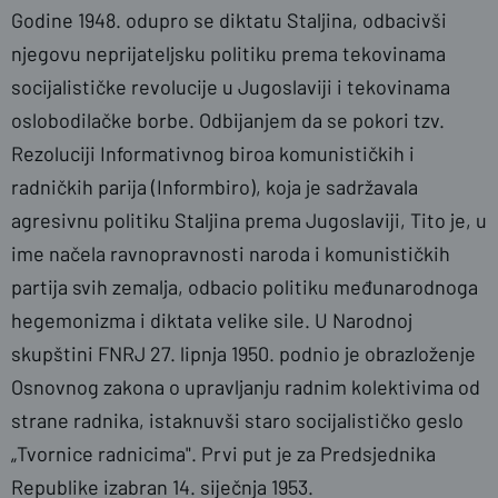
Godine 1948. odupro se diktatu Staljina, odbacivši
njegovu neprijateljsku politiku prema tekovinama
socijalističke revolucije u Jugoslaviji i tekovinama
oslobodilačke borbe. Odbijanjem da se pokori tzv.
Rezoluciji Informativnog biroa komunističkih i
radničkih parija (Informbiro), koja je sadržavala
agresivnu politiku Staljina prema Jugoslaviji, Tito je, u
ime načela ravnopravnosti naroda i komunističkih
partija svih zemalja, odbacio politiku međunarodnoga
hegemonizma i diktata velike sile. U Narodnoj
skupštini FNRJ 27. lipnja 1950. podnio je obrazloženje
Osnovnog zakona o upravljanju radnim kolektivima od
strane radnika, istaknuvši staro socijalističko geslo
„Tvornice radnicima". Prvi put je za Predsjednika
Republike izabran 14. siječnja 1953.