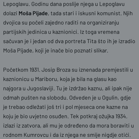
Lepoglavu. Godinu dana poslije njega u Lepoglavu
dolazi
Moša Pijade
, tada stari i iskusni komunist. Njih
dvojica su počeli zajedno raditi na organiziranju
partijskih jedinica u kaznionici. Iz toga vremena
sačuvan je i jedan od dva portreta Tita što ih je izradio
Moša Pijade, koji je inače bio poznati slikar.
Početkom 1931. Josip Broza su iznenada premjestili u
kaznionicu u Mariboru, koja je bila na glasu kao
najgora u Jugoslaviji. Tu je izdržao kaznu, ali ipak nije
odmah pušten na slobodu. Odveden je u Ogulin, gdje
je trebao odležati još tri i pol mjeseca one kazne na
koju je bio uvjetno osuđen. Tek potkraj ožujka 1934.
izlazi iz zatvora, ali mu je određeno da mora boraviti u
rodnom Kumrovcu i da iz njega ne smije nigdje otići.