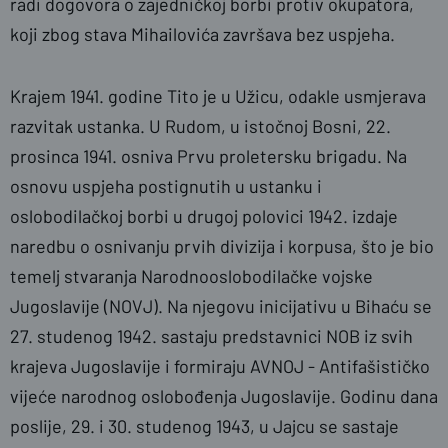
radi dogovora o zajedničkoj borbi protiv okupatora,
koji zbog stava Mihailovića završava bez uspjeha.
Krajem 1941. godine Tito je u Užicu, odakle usmjerava
razvitak ustanka. U Rudom, u istočnoj Bosni, 22.
prosinca 1941. osniva Prvu proletersku brigadu. Na
osnovu uspjeha postignutih u ustanku i
oslobodilačkoj borbi u drugoj polovici 1942. izdaje
naredbu o osnivanju prvih divizija i korpusa, što je bio
temelj stvaranja Narodnooslobodilačke vojske
Jugoslavije (NOVJ). Na njegovu inicijativu u Bihaću se
27. studenog 1942. sastaju predstavnici NOB iz svih
krajeva Jugoslavije i formiraju AVNOJ - Antifašističko
vijeće narodnog oslobođenja Jugoslavije. Godinu dana
poslije, 29. i 30. studenog 1943, u Jajcu se sastaje