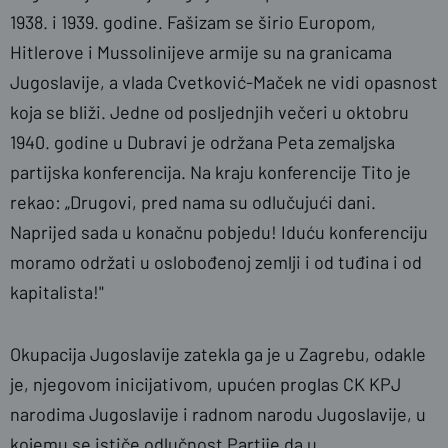
1938. i 1939. godine. Fašizam se širio Europom,
Hitlerove i Mussolinijeve armije su na granicama
Jugoslavije, a vlada Cvetković-Maček ne vidi opasnost
koja se bliži. Jedne od posljednjih večeri u oktobru
1940. godine u Dubravi je održana Peta zemaljska
partijska konferencija. Na kraju konferencije Tito je
rekao: „Drugovi, pred nama su odlučujući dani.
Naprijed sada u konačnu pobjedu! Iduću konferenciju
moramo održati u oslobođenoj zemlji i od tuđina i od
kapitalista!"
Okupacija Jugoslavije zatekla ga je u Zagrebu, odakle
je, njegovom inicijativom, upućen proglas CK KPJ
narodima Jugoslavije i radnom narodu Jugoslavije, u
kojemu se ističe odlučnost Partije da u