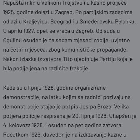
Napušta mlin u Velikom Trojstvu i u kasno proljeće
1925. godine dolazi u Zagreb. Po partijskim zadacima
odlazi u Kraljevicu, Beograd i u Smederevsku Palanku.
U aprilu 1927. opet se vraća u Zagreb. Od suda u
Ogulinu osuđen je na sedam mjeseci robije, uvjetno
na četiri mjeseca, zbog komunističke propagande.
Nakon izlaska iz zatvora Tito ujedinjuje Partiju koja je
bila podijeljena na različite frakcije.
Kada su u lipnju 1928. godine organizirane
demonstracije, na letku kojim se radnici pozivaju na
demonstracije stajao je potpis Josipa Broza. Velika
potjera policije raspisana je 20. lipnja 1928. Uhapšen je
4. kolovoza 1928. i osuđen na pet godina zatvora.
Početkom 1929. doveden je na izdržavanje kazne u