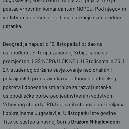
Jugoslavije (NOPOJ) formiran je 27.lipnja, a Tito je
postao vrhovnim komandantom NOPOJ. Pod njegovim
vodstvom donesena je odluka o dizanju svenarodnog
ustanka.
Beograd je napustio 16. listopada i otišao na
oslobođeni teritorij u zapadnoj Srbiji, kamo su
premješteni i GŠ NOPOJ i CK KPJ. U Stolicama je 26. i
27. studenog održano savjetovanje nacionalnih i
pokrajinskih predstavnika narodnooslobodilačkog
pokreta i donesene smjernice za razvoj ustanka i
oslobodilačke borbe pod jedinstvenim vodstvom
Vrhovnog štaba NOPOJ i glavnih štabova po zemljama
i pokrajinama Jugoslavije. U listopadu iste godine
Tito se sastao u Ravnoj Gori s
Dražom Mihailovićem