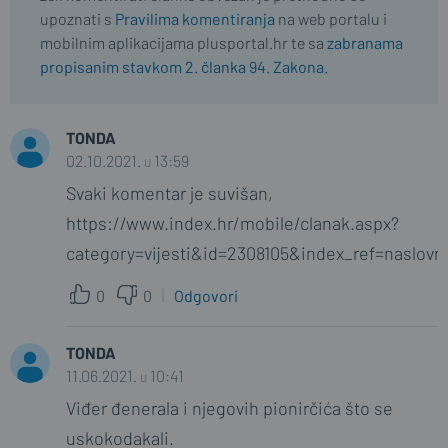
upoznati s
Pravilima komentiranja
na web portalu i
mobilnim aplikacijama plusportal.hr te sa
zabranama
propisanim stavkom 2. članka 94. Zakona.
TONDA
02.10.2021. u 13:59
Svaki komentar je suvišan,
https://www.index.hr/mobile/clanak.aspx?
category=vijesti&id=2308105&index_ref=naslovni
0
0
Odgovori
TONDA
11.06.2021. u 10:41
Viđer đenerala i njegovih pionirčića što se
uskokodakali.