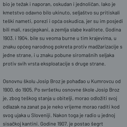
bio je težak i naporan, oskudan i jednoličan. Iako je
kmetstvo odavno bilo ukinuto, seljaštvo su pritiskali
teški nameti, porezi i opća oskudica, jer su im posjedi
bili mali, rascjepkani, a zemlja slabe kvalitete. Godina
1903. i 1904. bile su veoma burne u tim krajevima, u
znaku općeg narodnog pokreta protiv madžarizacije s
jedne strane, i u znaku pobune siromašnih seljaka
protiv svih vrsta eksploatacije s druge strane.
Osnovnu školu Josip Broz je pohađao u Kumrovcu od
1900. do 1905. Po svršetku osnovne škole Josip Broz
je, zbog teškog stanja u obitelji, morao odložiti svoj
odlazak na zanat pa je neko vrijeme morao raditi kod
svog ujaka u Sloveniji. Nakon toga je radio u jednoj
sisačkoj kantini. Godine 1907. je postao šegrt