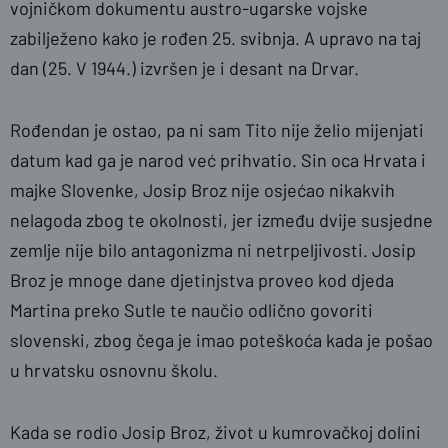
vojničkom dokumentu austro-ugarske vojske
zabilježeno kako je rođen 25. svibnja. A upravo na taj
dan (25. V 1944.) izvršen je i desant na Drvar.
Rođendan je ostao, pa ni sam Tito nije želio mijenjati
datum kad ga je narod već prihvatio. Sin oca Hrvata i
majke Slovenke, Josip Broz nije osjećao nikakvih
nelagoda zbog te okolnosti, jer između dvije susjedne
zemlje nije bilo antagonizma ni netrpeljivosti. Josip
Broz je mnoge dane djetinjstva proveo kod djeda
Martina preko Sutle te naučio odlično govoriti
slovenski, zbog čega je imao poteškoća kada je pošao
u hrvatsku osnovnu školu.
Kada se rodio Josip Broz, život u kumrovačkoj dolini