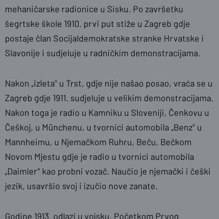
mehaničarske radionice u Sisku. Po završetku
šegrtske škole 1910. prvi put stiže u Zagreb gdje
postaje član Socijaldemokratske stranke Hrvatske i
Slavonije i sudjeluje u radničkim demonstracijama.
Nakon „izleta" u Trst, gdje nije našao posao, vraća se u
Zagreb gdje 1911. sudjeluje u velikim demonstracijama.
Nakon toga je radio u Kamniku u Sloveniji, Čenkovu u
Češkoj, u Münchenu, u tvornici automobila „Benz" u
Mannheimu, u Njemačkom Ruhru, Beču, Bečkom
Novom Mjestu gdje je radio u tvornici automobila
„Daimler" kao probni vozač. Naučio je njemački i češki
jezik, usavršio svoj i izučio nove zanate.
Godine 1913. odlazi u vojsku. Početkom Prvog