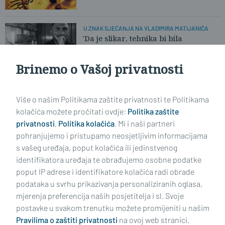
U ZNAK SJEĆANJA NA VLADIMIRA MATIJANIĆA
'Da je slikar, tehnika bi bila
prepoznatljiva - hulje na platnu'
Brinemo o Vašoj privatnosti
Učitaj još članaka
Više o našim Politikama zaštite privatnosti te Politikama
kolačića možete pročitati ovdje:
Politika zaštite
privatnosti
,
Politika kolačića
. Mi i naši partneri
pohranjujemo i pristupamo neosjetljivim informacijama
s vašeg uređaja, poput kolačića ili jedinstvenog
identifikatora uređaja te obrađujemo osobne podatke
poput IP adrese i identifikatore kolačića radi obrade
podataka u svrhu prikazivanja personaliziranih oglasa,
mjerenja preferencija naših posjetitelja i sl. Svoje
Impressum
Uvjeti korištenja
Politika privatnosti
postavke u svakom trenutku možete promijeniti u našim
Pravilima o zaštiti privatnosti
na ovoj web stranici.
Politika kolačića
Kontakt
Pritužbe
Suradnici