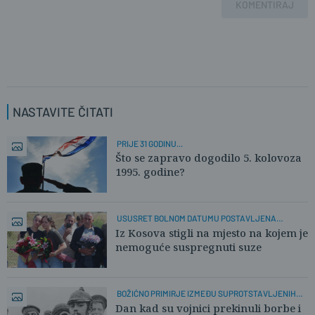
KOMENTIRAJ
NASTAVITE ČITATI
PRIJE 31 GODINU...
Što se zapravo dogodilo 5. kolovoza
1995. godine?
USUSRET BOLNOM DATUMU POSTAVLJENA
SPOMEN-PLOČA
Iz Kosova stigli na mjesto na kojem je
nemoguće suspregnuti suze
BOŽIĆNO PRIMIRJE IZMEĐU SUPROTSTAVLJENIH
STRANA
Dan kad su vojnici prekinuli borbe i