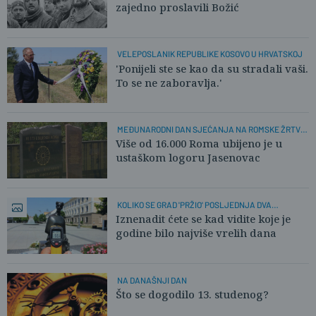
zajedno proslavili Božić
VELEPOSLANIK REPUBLIKE KOSOVO U HRVATSKOJ
'Ponijeli ste se kao da su stradali vaši.
To se ne zaboravlja.'
MEĐUNARODNI DAN SJEĆANJA NA ROMSKE ŽRTVE
GENOCIDA
Više od 16.000 Roma ubijeno je u
ustaškom logoru Jasenovac
KOLIKO SE GRAD 'PRŽIO' POSLJEDNJA DVA
DESETLJEĆA?
Iznenadit ćete se kad vidite koje je
godine bilo najviše vrelih dana
NA DANAŠNJI DAN
Što se dogodilo 13. studenog?