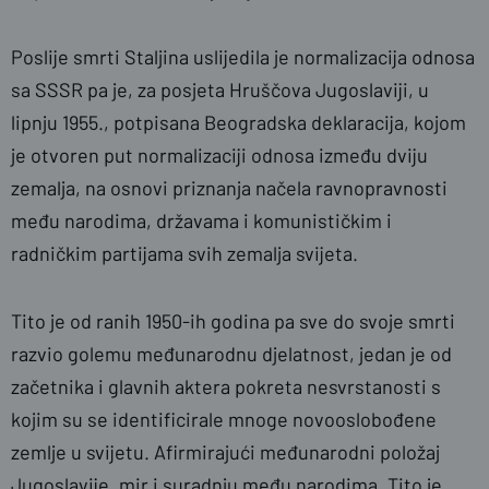
Poslije smrti Staljina uslijedila je normalizacija odnosa
sa SSSR pa je, za posjeta Hruščova Jugoslaviji, u
lipnju 1955., potpisana Beogradska deklaracija, kojom
je otvoren put normalizaciji odnosa između dviju
zemalja, na osnovi priznanja načela ravnopravnosti
među narodima, državama i komunističkim i
radničkim partijama svih zemalja svijeta.
Tito je od ranih 1950-ih godina pa sve do svoje smrti
razvio golemu međunarodnu djelatnost, jedan je od
začetnika i glavnih aktera pokreta nesvrstanosti s
kojim su se identificirale mnoge novooslobođene
zemlje u svijetu. Afirmirajući međunarodni položaj
Jugoslavije, mir i suradnju među narodima, Tito je