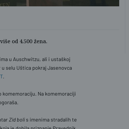
više od 4.500 žena.
ma u Auschwitzu, ali i ustaškoj
r u selu Uštica pokraj Jasenovca
T
.
ao komemoraciju. Na komemoraciji
logoraša.
ntar
Zid boli
s imenima stradalih te
 koja je dobila priznanje Pravednik