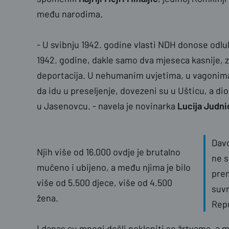
među narodima.
- U svibnju 1942. godine vlasti NDH donose odlu
1942. godine, dakle samo dva mjeseca kasnije, z
deportacija. U nehumanim uvjetima, u vagonima,
da idu u preseljenje, dovezeni su u Ušticu, a dio 
u Jasenovcu. - navela je novinarka
Lucija Judni
Davo
Njih više od 16.000 ovdje je brutalno
ne 
mučeno i ubijeno, a među njima je bilo
pre
više od 5.500 djece, više od 4.500
suv
žena.
Repu
I danas su mnogi došli pokloniti se žrtvama, a me