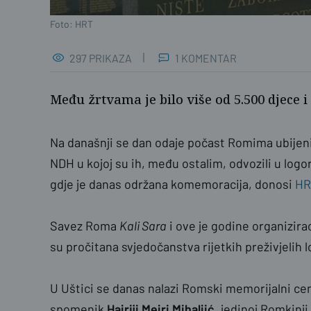
Foto: HRT
297 PRIKAZA
1 KOMENTAR
Među žrtvama je bilo više od 5.500 djece i 
Na današnji se dan odaje počast Romima ubijeni
NDH u kojoj su ih, među ostalim, odvozili u logo
gdje je danas održana komemoracija, donosi
HR
Savez Roma
Kali Sara
i ove je godine organizir
su pročitana svjedočanstva rijetkih preživjelih 
U Uštici se danas nalazi Romski memorijalni ce
spomenik
Hajriji Mejri Mihaljić
, jedinoj Romkinji