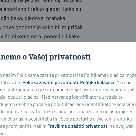
ta emotivno i teško gledati kako su
vojih baka, djedova, prabaka,
, nove generacije kako bi im pričali
više nikome ne bi ponovilo i kako
inemo o Vašoj privatnosti
i i lokalne vlasti koji su danas
 o našim Politikama zaštite privatnosti te Politikama kolačića mož
tati ovdje:
Politika zaštite privatnosti
,
Politika kolačića
. Mi i naši
neri pohranjujemo i pristupamo neosjetljivim informacijama s vaš
j, ali i naših institucija. To je
ja, poput kolačića ili jedinstvenog identifikatora uređaja te
oma koji mogu svjedočiti što se
đujemo osobne podatke poput IP adrese i identifikatore kolačića 
e u Drugom svjetskom ratu ponovno
de podataka u svrhu prikazivanja personaliziranih oglasa, mjerenj
svoje loše upravljanje prikrivaju
rencija naših posjetitelja i sl. Svoje postavke u svakom trenutku
te promijeniti u našim
Pravilima o zaštiti privatnosti
na ovoj web
nik 12 nacionalnih manjina
Veljko
ici.