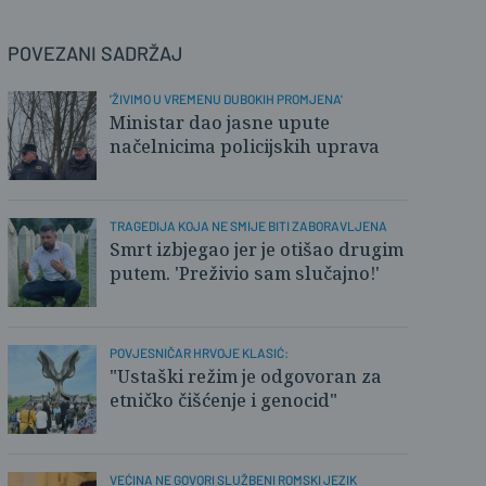
POVEZANI SADRŽAJ
'ŽIVIMO U VREMENU DUBOKIH PROMJENA'
Ministar dao jasne upute
načelnicima policijskih uprava
TRAGEDIJA KOJA NE SMIJE BITI ZABORAVLJENA
Smrt izbjegao jer je otišao drugim
putem. 'Preživio sam slučajno!'
POVJESNIČAR HRVOJE KLASIĆ:
"Ustaški režim je odgovoran za
etničko čišćenje i genocid"
VEĆINA NE GOVORI SLUŽBENI ROMSKI JEZIK