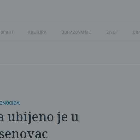
SPORT
KULTURA
OBRAZOVANJE
ŽIVOT
CR
GENOCIDA
 ubijeno je u
asenovac