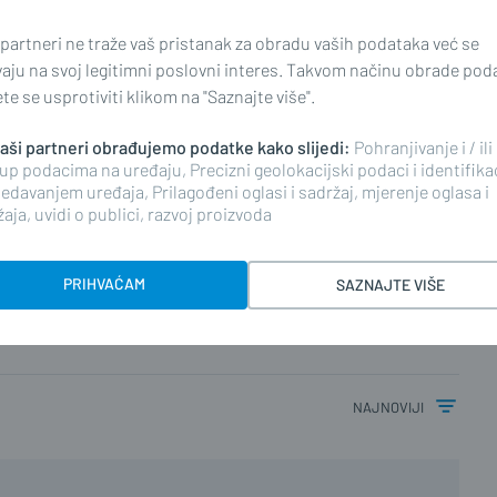
 partneri ne traže vaš pristanak za obradu vaših podataka već se
, nego zločin prema temeljnim
vaju na svoj legitimni poslovni interes. Takvom načinu obrade pod
e se usprotiviti klikom na "Saznajte više".
epublika Hrvatska. Naša Vlada ima
a tijekom nedavne prošlosti,
 naši partneri obrađujemo podatke kako slijedi:
Pohranjivanje i / ili
ožinović
, potpredsjednik Vlade i
up podacima na uređaju, Precizni geolokacijski podaci i identifika
edavanjem uređaja, Prilagođeni oglasi i sadržaj, mjerenje oglasa i
aja, uvidi o publici, razvoj proizvoda
PRIHVAĆAM
SAZNAJTE VIŠE
najnoviji