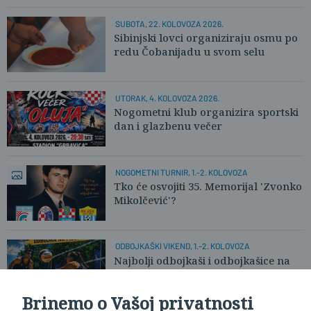
SUBOTA, 22. KOLOVOZA 2026.
Sibinjski lovci organiziraju osmu po
redu Čobanijadu u svom selu
UTORAK, 4. KOLOVOZA 2026.
Nogometni klub organizira sportski
dan i glazbenu večer
NOGOMETNI TURNIR, 1.-2. KOLOVOZA
Tko će osvojiti 35. Memorijal 'Zvonko
Mikolčević'?
ODBOJKAŠKI VIKEND, 1.-2. KOLOVOZA
Najbolji odbojkaši i odbojkašice na
pijesku stižu u Slavonski Brod
Brinemo o Vašoj privatnosti