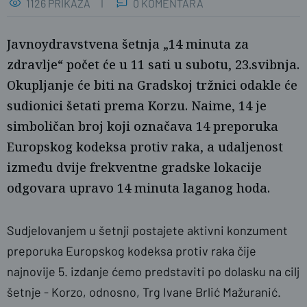
1126 PRIKAZA
0 KOMENTARA
Javnoydravstvena šetnja „14 minuta za
zdravlje“ počet će u 11 sati u subotu, 23.svibnja.
Okupljanje će biti na Gradskoj tržnici odakle će
sudionici šetati prema Korzu. Naime, 14 je
simboličan broj koji označava 14 preporuka
Europskog kodeksa protiv raka, a udaljenost
Ž.G.
između dvije frekventne gradske lokacije
odgovara upravo 14 minuta laganog hoda.
Sudjelovanjem u šetnji postajete aktivni konzument
preporuka Europskog kodeksa protiv raka čije
najnovije 5. izdanje ćemo predstaviti po dolasku na cilj
šetnje - Korzo, odnosno, Trg Ivane Brlić Mažuranić.