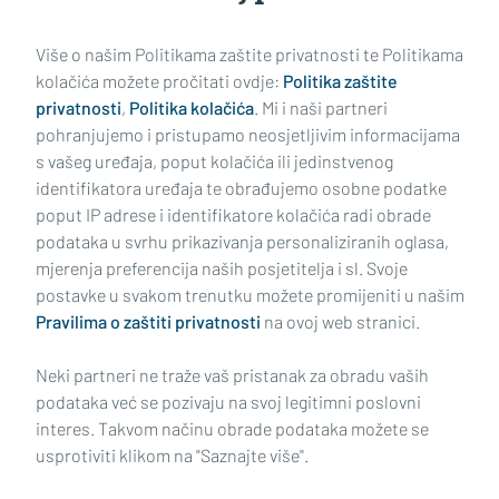
Učitaj još članaka
Više o našim Politikama zaštite privatnosti te Politikama
kolačića možete pročitati ovdje:
Politika zaštite
privatnosti
,
Politika kolačića
. Mi i naši partneri
pohranjujemo i pristupamo neosjetljivim informacijama
s vašeg uređaja, poput kolačića ili jedinstvenog
identifikatora uređaja te obrađujemo osobne podatke
poput IP adrese i identifikatore kolačića radi obrade
podataka u svrhu prikazivanja personaliziranih oglasa,
mjerenja preferencija naših posjetitelja i sl. Svoje
Impressum
Uvjeti korištenja
Politika privatnosti
postavke u svakom trenutku možete promijeniti u našim
Pravilima o zaštiti privatnosti
na ovoj web stranici.
Politika kolačića
Kontakt
Pritužbe
Suradnici
Neki partneri ne traže vaš pristanak za obradu vaših
Oglašavanje
podataka već se pozivaju na svoj legitimni poslovni
interes. Takvom načinu obrade podataka možete se
RUBRIKE
usprotiviti klikom na "Saznajte više".