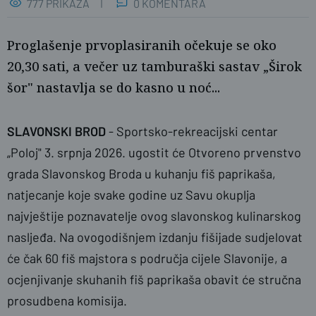
777 PRIKAZA
0 KOMENTARA
Proglašenje prvoplasiranih očekuje se oko
20,30 sati, a večer uz tamburaški sastav „Širok
šor" nastavlja se do kasno u noć...
SLAVONSKI BROD
- Sportsko-rekreacijski centar
„Poloj" 3. srpnja 2026. ugostit će Otvoreno prvenstvo
Foto: ŽG/PLUS
grada Slavonskog Broda u kuhanju fiš paprikaša,
natjecanje koje svake godine uz Savu okuplja
najvještije poznavatelje ovog slavonskog kulinarskog
nasljeđa. Na ovogodišnjem izdanju fišijade sudjelovat
će čak 60 fiš majstora s područja cijele Slavonije, a
ocjenjivanje skuhanih fiš paprikaša obavit će stručna
prosudbena komisija.