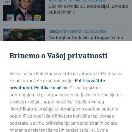
Tko će osvojiti 35. Memorijal 'Zvonko
Mikolčević'?
ODBOJKAŠKI VIKEND, 1.-2. KOLOVOZA
Najbolji odbojkaši i odbojkašice na
pijesku stižu u Slavonski Brod
Brinemo o Vašoj privatnosti
Učitaj još članaka
Više o našim Politikama zaštite privatnosti te Politikama
kolačića možete pročitati ovdje:
Politika zaštite
privatnosti
,
Politika kolačića
. Mi i naši partneri
pohranjujemo i pristupamo neosjetljivim informacijama
s vašeg uređaja, poput kolačića ili jedinstvenog
identifikatora uređaja te obrađujemo osobne podatke
poput IP adrese i identifikatore kolačića radi obrade
podataka u svrhu prikazivanja personaliziranih oglasa,
mjerenja preferencija naših posjetitelja i sl. Svoje