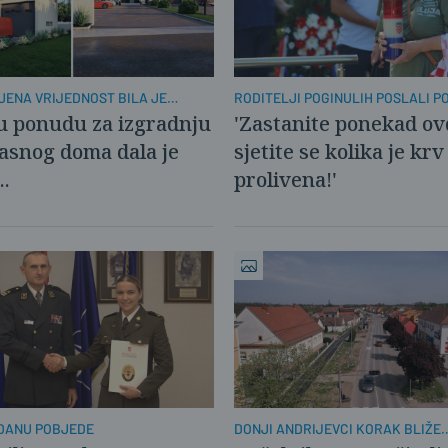
RODITELJI POGINULIH POSLALI 
JENA VRIJEDNOST BILA JE
MLADIMA
URA
'Zastanite ponekad ovd
u ponudu za izgradnju
sjetite se kolika je krv
asnog doma dala je
prolivena!'
..
DANU POBJEDE
DONJI ANDRIJEVCI KORAK BLIŽE
UPORABNOJ DOZVOLI