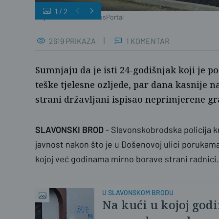
1
/
2
Željka Gavranović / PlusPortal
2619 PRIKAZA
1 KOMENTAR
Sumnjaju da je isti 24-godišnjak koji je 
teške tjelesne ozljede, par dana kasnije n
strani državljani ispisao neprimjerene gra
SLAVONSKI BROD
- Slavonskobrodska policija kra
javnost nakon što je u Došenovoj ulici porukama '
kojoj već godinama mirno borave strani radnici.
U SLAVONSKOM BRODU
Na kući u kojoj god