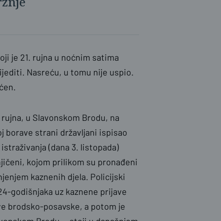
žnje
koji je 21. rujna u noćnim satima
ijediti. Nasreću, u tomu nije uspio.
ićen.
6. rujna, u Slavonskom Brodu, na
oj borave strani državljani ispisao
istraživanja (dana 3. listopada)
njičeni, kojom prilikom su pronađeni
jenjem kaznenih djela. Policijski
 24-godišnjaka uz kaznene prijave
ave brodsko-posavske, a potom je