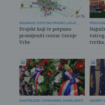
SIGURNIJE I ESTETSKI PRIHVATLJIVIJE
PROCIJEN
RJEŠENJE
885.244 E
Projekt koji će potpuno
Najniž
promijeniti centar Gornje
vatrog
Vrbe
tvrtka.
DAN POBJEDE I DOMOVINSKE ZAHVALNOSTI
USUSRET 