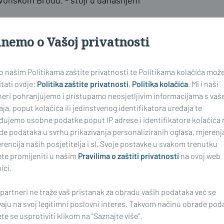
vonskom Brodu. - stoji u današnjem
inemo o Vašoj privatnosti
kobrodska Policija u ovom je slučaju
života brojnih stranih radnika na
 o našim Politikama zaštite privatnosti te Politikama kolačića mož
tati ovdje:
Politika zaštite privatnosti
,
Politika kolačića
. Mi i naši
neri pohranjujemo i pristupamo neosjetljivim informacijama s vaš
ja, poput kolačića ili jedinstvenog identifikatora uređaja te
đujemo osobne podatke poput IP adrese i identifikatore kolačića 
de podataka u svrhu prikazivanja personaliziranih oglasa, mjerenj
rencija naših posjetitelja i sl. Svoje postavke u svakom trenutku
te promijeniti u našim
Pravilima o zaštiti privatnosti
na ovoj web
ici.
najnoviji
 partneri ne traže vaš pristanak za obradu vaših podataka već se
vaju na svoj legitimni poslovni interes. Takvom načinu obrade pod
e se usprotiviti klikom na "Saznajte više".