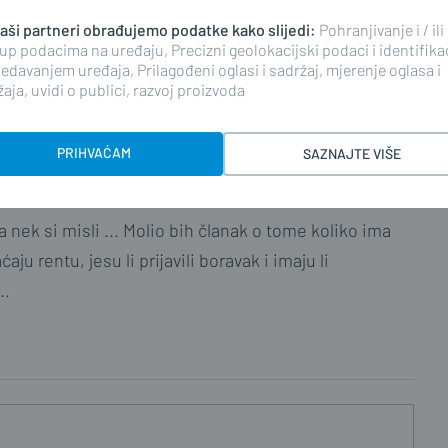
 naši partneri obrađujemo podatke kako slijedi:
Pohranjivanje i / ili
ima, komentiranje članaka na web portalu i mobilnim
up podacima na uređaju, Precizni geolokacijski podaci i identifika
riranim korisnicima. Svaki korisnik koji želi
edavanjem uređaja, Prilagođeni oglasi i sadržaj, mjerenje oglasa i
ati s
Pravilima komentiranja
na web portalu i mobilnim
aja, uvidi o publici, razvoj proizvoda
nim stavkom 2. članka 94. Zakona.
PRIHVAĆAM
SAZNAJTE VIŠE
pa nek si misli ... Molio bih članak o tome koliko ima
aju rentu, jesu li prijavili boravak i imaju li
..