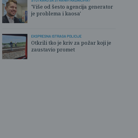
ŠTO I KAKO SA STRANIM RADNICIMA?
'Više od šesto agencija generator
ka Gavranović / PlusPortal
je problema i kaosa'
EKSPRESNA ISTRAGA POLICIJE
Otkrili tko je kriv za požar koji je
zaustavio promet