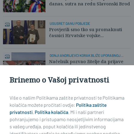
danas, sutra na redu Slavonski Brod
USUSRET DANU POBJEDE
Provjerili smo tko su promaknuti
časnici Hrvatske vojske...
DONJI ANDRIJEVCI KORAK BLIŽE UPORABNOJ
DOZVOLI
Načelnik pozvao žitelje da prijave
probleme
Brinemo o Vašoj privatnosti
Učitaj još članaka
Više o našim Politikama zaštite privatnosti te Politikama
kolačića možete pročitati ovdje:
Politika zaštite
privatnosti
,
Politika kolačića
. Mi i naši partneri
pohranjujemo i pristupamo neosjetljivim informacijama
s vašeg uređaja, poput kolačića ili jedinstvenog
identifikatora uređaja te obrađujemo osobne podatke