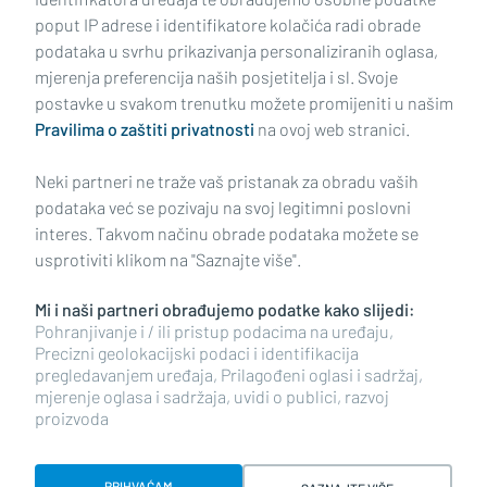
poput IP adrese i identifikatore kolačića radi obrade
podataka u svrhu prikazivanja personaliziranih oglasa,
mjerenja preferencija naših posjetitelja i sl. Svoje
Impressum
Uvjeti korištenja
Politika privatnosti
postavke u svakom trenutku možete promijeniti u našim
Pravilima o zaštiti privatnosti
na ovoj web stranici.
Politika kolačića
Kontakt
Pritužbe
Suradnici
Neki partneri ne traže vaš pristanak za obradu vaših
Oglašavanje
podataka već se pozivaju na svoj legitimni poslovni
interes. Takvom načinu obrade podataka možete se
RUBRIKE
usprotiviti klikom na "Saznajte više".
Mi i naši partneri obrađujemo podatke kako slijedi:
BRODSKO-POSAVSKA ŽUPANIJA
Pohranjivanje i / ili pristup podacima na uređaju,
Precizni geolokacijski podaci i identifikacija
pregledavanjem uređaja, Prilagođeni oglasi i sadržaj,
POŽEŠKO-SLAVONSKA ŽUPANIJA
mjerenje oglasa i sadržaja, uvidi o publici, razvoj
proizvoda
Copyright © 2026 plusportal.hr, sva prava pridržana
PRIHVAĆAM