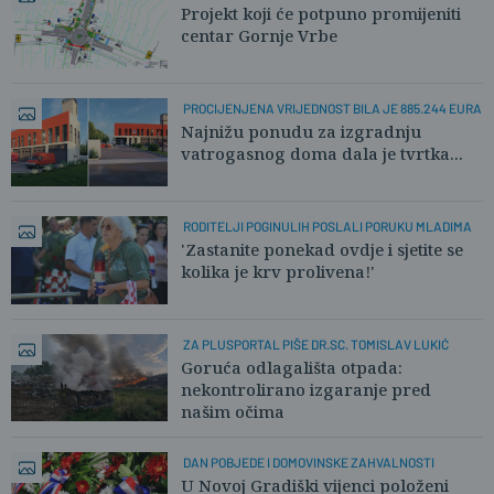
Projekt koji će potpuno promijeniti
centar Gornje Vrbe
PROCIJENJENA VRIJEDNOST BILA JE 885.244 EURA
Najnižu ponudu za izgradnju
vatrogasnog doma dala je tvrtka...
RODITELJI POGINULIH POSLALI PORUKU MLADIMA
'Zastanite ponekad ovdje i sjetite se
kolika je krv prolivena!'
ZA PLUSPORTAL PIŠE DR.SC. TOMISLAV LUKIĆ
Goruća odlagališta otpada:
nekontrolirano izgaranje pred
našim očima
DAN POBJEDE I DOMOVINSKE ZAHVALNOSTI
U Novoj Gradiški vijenci položeni