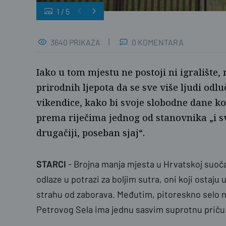
1
/
5
naslovnica
3640 PRIKAZA
0 KOMENTARA
Iako u tom mjestu ne postoji ni igralište, 
prirodnih ljepota da se sve više ljudi odlu
vikendice, kako bi svoje slobodne dane ko
prema riječima jednog od stanovnika „i s
drugačiji, poseban sjaj“.
STARCI
- Brojna manja mjesta u Hrvatskoj suoča
odlaze u potrazi za boljim sutra, oni koji ostaju
strahu od zaborava. Međutim, pitoreskno selo n
Petrovog Sela ima jednu sasvim suprotnu priču