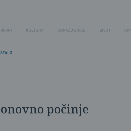
SPORT
KULTURA
OBRAZOVANJE
ŽIVOT
CR
OSTALO
ponovno počinje