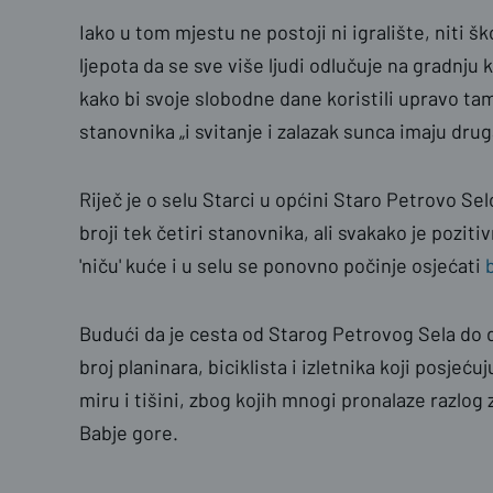
Iako u tom mjestu ne postoji ni igralište, niti šk
ljepota da se sve više ljudi odlučuje na gradnju 
kako bi svoje slobodne dane koristili upravo ta
stanovnika „i svitanje i zalazak sunca imaju druga
Riječ je o selu Starci u općini Staro Petrovo S
broji tek četiri stanovnika, ali svakako je pozit
'niču' kuće i u selu se ponovno počinje osjećati
Budući da je cesta od Starog Petrovog Sela do do
broj planinara, biciklista i izletnika koji posjeću
miru i tišini, zbog kojih mnogi pronalaze razlog
Babje gore.