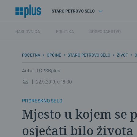
STARO PETROVO SELO
NASLOVNICA
POLITIKA
GOSPODARSTVO
POČETNA
OPĆINE
STARO PETROVO SELO
ŽIVOT
Autor: I.C./SBplus
22.9.2019. u 18:30
PITORESKNO SELO
Mjesto u kojem se 
osjećati bilo života