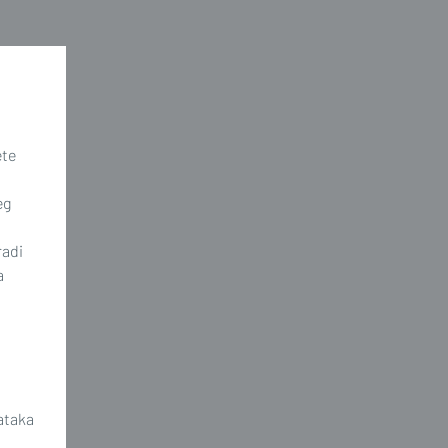
ete
eg
radi
a
ataka