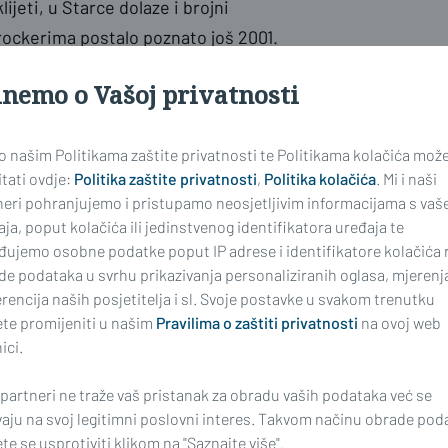
ijeti, u Starce dolaze i brojni
 rockerima postalo poznato još 2001.
stival na koji dolaze poznati rock
inemo o Vašoj privatnosti
tvorenom prostoru u idiličnom
 veći broj ljubitelja rock glazbe,
 o našim Politikama zaštite privatnosti te Politikama kolačića mož
područje, kao mali biser Slavonije,
tati ovdje:
Politika zaštite privatnosti
,
Politika kolačića
. Mi i naši
sigurno, kada turisti uvide ljepote
neri pohranjujemo i pristupamo neosjetljivim informacijama s vaš
.
ja, poput kolačića ili jedinstvenog identifikatora uređaja te
đujemo osobne podatke poput IP adrese i identifikatore kolačića 
de podataka u svrhu prikazivanja personaliziranih oglasa, mjerenj
rencija naših posjetitelja i sl. Svoje postavke u svakom trenutku
te promijeniti u našim
Pravilima o zaštiti privatnosti
na ovoj web
ici.
 partneri ne traže vaš pristanak za obradu vaših podataka već se
vaju na svoj legitimni poslovni interes. Takvom načinu obrade pod
najnoviji
e se usprotiviti klikom na "Saznajte više".