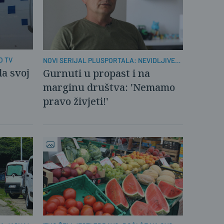
O TV
NOVI SERIJAL PLUSPORTALA: NEVIDLJIVE
OBITELJI
la svoj
Gurnuti u propast i na
marginu društva: 'Nemamo
pravo živjeti!'