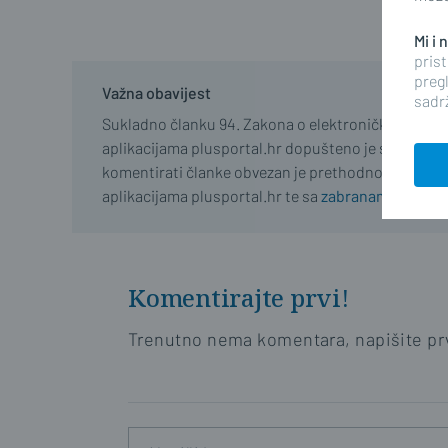
Mi i
prist
pregl
Važna obavijest
sadrž
Sukladno članku 94. Zakona o elektroničkim medij
aplikacijama plusportal.hr dopušteno je samo regist
komentirati članke obvezan je prethodno se upozn
aplikacijama plusportal.hr te sa
zabranama propisa
Komentirajte prvi!
Trenutno nema komentara, napišite prv