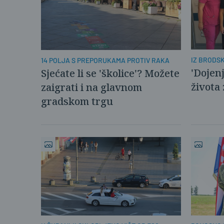
IZ BRODS
14 POLJA S PREPORUKAMA PROTIV RAKA
'Dojenj
Sjećate li se 'školice'? Možete
života 
zaigrati i na glavnom
gradskom trgu