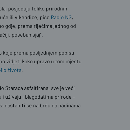
ola, posjeduju toliko prirodnih
kuće ili vikendice, piše
Radio NG
,
mo gdje, prema riječima jednog od
čiji, poseban sjaj".
elo koje prema posljednjem popisu
ivno vidjeti kako upravo u tom mjestu
bilo života
.
 Staraca asfaltirana, sve je veći
ju i uživaju i blagodatima prirode -
 za nastaniti se na brdu na padinama