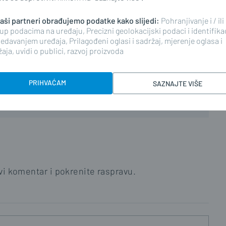
 naši partneri obrađujemo podatke kako slijedi:
Pohranjivanje i / ili
up podacima na uređaju, Precizni geolokacijski podaci i identifika
edavanjem uređaja, Prilagođeni oglasi i sadržaj, mjerenje oglasa i
aja, uvidi o publici, razvoj proizvoda
ima, komentiranje članaka na web portalu i mobilnim
riranim korisnicima. Svaki korisnik koji želi
PRIHVAĆAM
SAZNAJTE VIŠE
ati s
Pravilima komentiranja
na web portalu i mobilnim
nim stavkom 2. članka 94. Zakona.
i komentar i pokrenite raspravu.