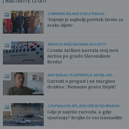
NASTAVITE ČITATI
IZ BRODSKE BOLNICE STIGLA PORUKA:
'Dojenje je najbolji početak života za
svako dijete'
BRAVO ZA NAŠU NACIONALNU AVIO TV
Croatia Airlines nazvala svoj novi
Airbus po gradu Slavonskom
Brodu!
NOVI SERIJAL PLUSPORTALA: NEVIDLJIVE
OBITELJI
Gurnuti u propast i na marginu
društva: 'Nemamo pravo živjeti!'
U ŽUPANIJI SKLOPLJENO VIŠE OD 700 BRAKOVA
Gdje je najviše razvoda, a gdje
vjenčanja? Brojke će vas iznenaditi!