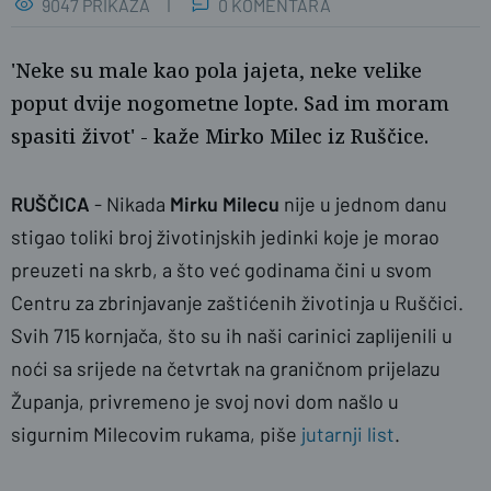
9047 PRIKAZA
0 KOMENTARA
'Neke su male kao pola jajeta, neke velike
poput dvije nogometne lopte. Sad im moram
spasiti život' - kaže Mirko Milec iz Ruščice.
RUŠČICA
- Nikada
Mirku Milecu
nije u jednom danu
stigao toliki broj životinjskih jedinki koje je morao
preuzeti na skrb, a što već godinama čini u svom
Centru za zbrinjavanje zaštićenih životinja u Ruščici.
naslovnica
SBplus
Svih 715 kornjača, što su ih naši carinici zaplijenili u
noći sa srijede na četvrtak na graničnom prijelazu
Županja, privremeno je svoj novi dom našlo u
sigurnim Milecovim rukama, piše
jutarnji list
.