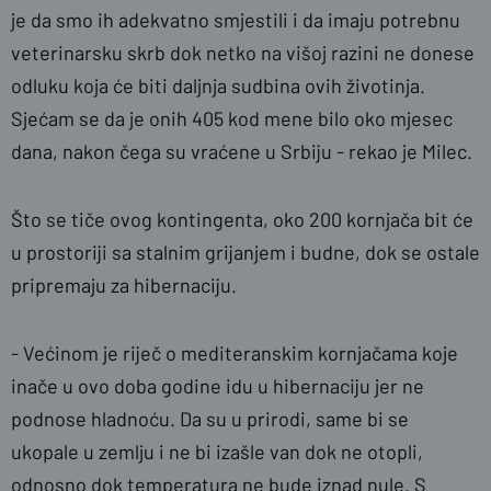
je da smo ih adekvatno smjestili i da imaju potrebnu
veterinarsku skrb dok netko na višoj razini ne donese
odluku koja će biti daljnja sudbina ovih životinja.
Sjećam se da je onih 405 kod mene bilo oko mjesec
dana, nakon čega su vraćene u Srbiju - rekao je Milec.
Što se tiče ovog kontingenta, oko 200 kornjača bit će
u prostoriji sa stalnim grijanjem i budne, dok se ostale
pripremaju za hibernaciju.
- Većinom je riječ o mediteranskim kornjačama koje
inače u ovo doba godine idu u hibernaciju jer ne
podnose hladnoću. Da su u prirodi, same bi se
ukopale u zemlju i ne bi izašle van dok ne otopli,
odnosno dok temperatura ne bude iznad nule. S