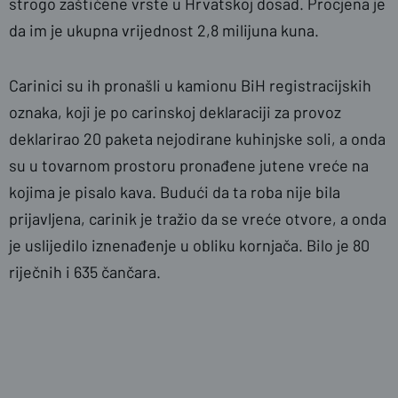
strogo zaštićene vrste u Hrvatskoj dosad. Procjena je
da im je ukupna vrijednost 2,8 milijuna kuna.
Carinici su ih pronašli u kamionu BiH registracijskih
oznaka, koji je po carinskoj deklaraciji za provoz
deklarirao 20 paketa nejodirane kuhinjske soli, a onda
su u tovarnom prostoru pronađene jutene vreće na
kojima je pisalo kava. Budući da ta roba nije bila
prijavljena, carinik je tražio da se vreće otvore, a onda
je uslijedilo iznenađenje u obliku kornjača. Bilo je 80
riječnih i 635 čančara.