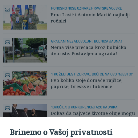
PONOSNO NOSE OZNAKE HRVATSKE VOJSKE
Ema Lasić i Antonio Martić najbolji
ročnici
GRAĐANI NEZADOVOLJNI, BOLNICA JASNA!
Nema više prečaca kroz bolničko
dvorište: Postavljena ograda!
'TKO ŽELI JESTI ZDRAVO, DOĆI ĆE NA OVO MJESTO!'
Evo koliko stoje domaće rajčice,
paprike, breskve i lubenice
'ISKOČILA' U KONKURENCIJI 420 RADNIKA
Dokaz da najveće životne oluje mogu
postati svjetionik za druge
Brinemo o Vašoj privatnosti