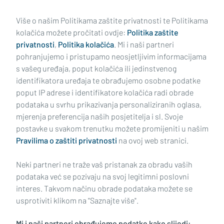
Učitaj još članaka
Više o našim Politikama zaštite privatnosti te Politikama
kolačića možete pročitati ovdje:
Politika zaštite
privatnosti
,
Politika kolačića
. Mi i naši partneri
pohranjujemo i pristupamo neosjetljivim informacijama
s vašeg uređaja, poput kolačića ili jedinstvenog
identifikatora uređaja te obrađujemo osobne podatke
poput IP adrese i identifikatore kolačića radi obrade
podataka u svrhu prikazivanja personaliziranih oglasa,
mjerenja preferencija naših posjetitelja i sl. Svoje
Impressum
Uvjeti korištenja
Politika privatnosti
postavke u svakom trenutku možete promijeniti u našim
Pravilima o zaštiti privatnosti
na ovoj web stranici.
Politika kolačića
Kontakt
Pritužbe
Suradnici
Neki partneri ne traže vaš pristanak za obradu vaših
Oglašavanje
podataka već se pozivaju na svoj legitimni poslovni
interes. Takvom načinu obrade podataka možete se
RUBRIKE
usprotiviti klikom na "Saznajte više".
Mi i naši partneri obrađujemo podatke kako slijedi:
BRODSKO-POSAVSKA ŽUPANIJA