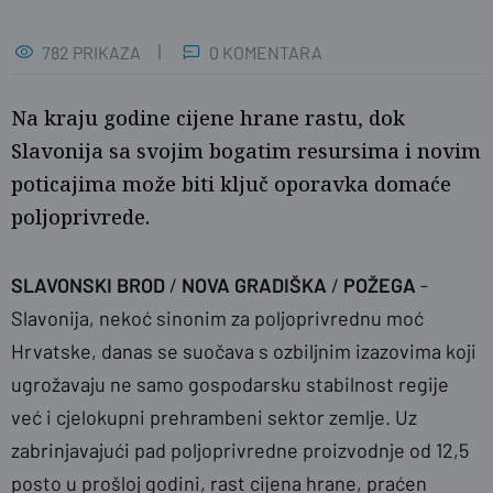
782 PRIKAZA
0 KOMENTARA
Na kraju godine cijene hrane rastu, dok
Slavonija sa svojim bogatim resursima i novim
poticajima može biti ključ oporavka domaće
poljoprivrede.
SLAVONSKI BROD
/
NOVA GRADIŠKA
/
POŽEGA
-
Foto: Pexels
Slavonija, nekoć sinonim za poljoprivrednu moć
Hrvatske, danas se suočava s ozbiljnim izazovima koji
ugrožavaju ne samo gospodarsku stabilnost regije
već i cjelokupni prehrambeni sektor zemlje. Uz
zabrinjavajući pad poljoprivredne proizvodnje od 12,5
posto u prošloj godini, rast cijena hrane, praćen