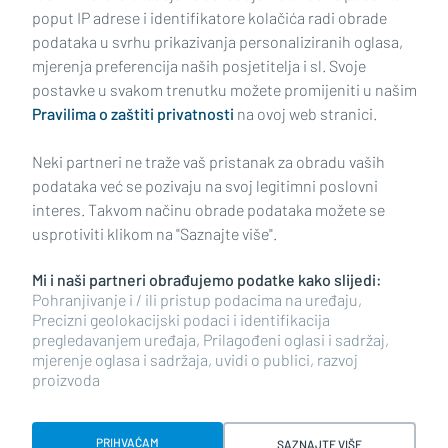
poput IP adrese i identifikatore kolačića radi obrade
podataka u svrhu prikazivanja personaliziranih oglasa,
mjerenja preferencija naših posjetitelja i sl. Svoje
Impressum
Uvjeti korištenja
Politika privatnosti
postavke u svakom trenutku možete promijeniti u našim
Pravilima o zaštiti privatnosti
na ovoj web stranici.
Politika kolačića
Kontakt
Pritužbe
Suradnici
Neki partneri ne traže vaš pristanak za obradu vaših
Oglašavanje
podataka već se pozivaju na svoj legitimni poslovni
interes. Takvom načinu obrade podataka možete se
RUBRIKE
usprotiviti klikom na "Saznajte više".
Mi i naši partneri obrađujemo podatke kako slijedi:
BRODSKO-POSAVSKA ŽUPANIJA
Pohranjivanje i / ili pristup podacima na uređaju,
Precizni geolokacijski podaci i identifikacija
pregledavanjem uređaja, Prilagođeni oglasi i sadržaj,
POŽEŠKO-SLAVONSKA ŽUPANIJA
mjerenje oglasa i sadržaja, uvidi o publici, razvoj
proizvoda
Copyright © 2026 plusportal.hr, sva prava pridržana
PRIHVAĆAM
SAZNAJTE VIŠE