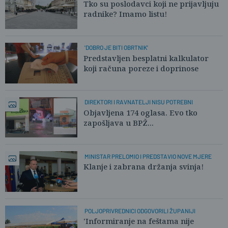
Tko su poslodavci koji ne prijavljuju
radnike? Imamo listu!
'DOBRO JE BITI OBRTNIK'
Predstavljen besplatni kalkulator
koji računa poreze i doprinose
DIREKTORI I RAVNATELJI NISU POTREBNI
Objavljena 174 oglasa. Evo tko
zapošljava u BPŽ...
MINISTAR PRELOMIO I PREDSTAVIO NOVE MJERE
Klanje i zabrana držanja svinja!
POLJOPRIVREDNICI ODGOVORILI ŽUPANIJI
'Informiranje na feštama nije