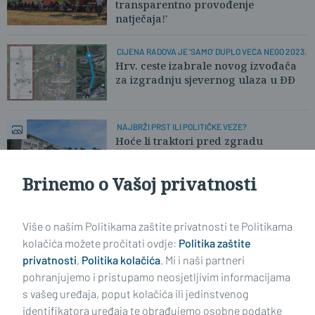
transparentno provođenje
natječaja!'
CIJENA RADOVA JE 'SAMO' DUPLO VEĆA NEGO 2023.
Hrv. ceste izabrale novog izvođača
za izgradnju sjevernog ulaza u ĐĐ
NAJBRŽI PRST ILI POLITIČKE VEZE?
Hoće li traktori pred zgradu
Županije? Poljoprivrednici ogorčeni
Brinemo o Vašoj privatnosti
Učitaj još članaka
Više o našim Politikama zaštite privatnosti te Politikama
kolačića možete pročitati ovdje:
Politika zaštite
privatnosti
,
Politika kolačića
. Mi i naši partneri
pohranjujemo i pristupamo neosjetljivim informacijama
s vašeg uređaja, poput kolačića ili jedinstvenog
identifikatora uređaja te obrađujemo osobne podatke