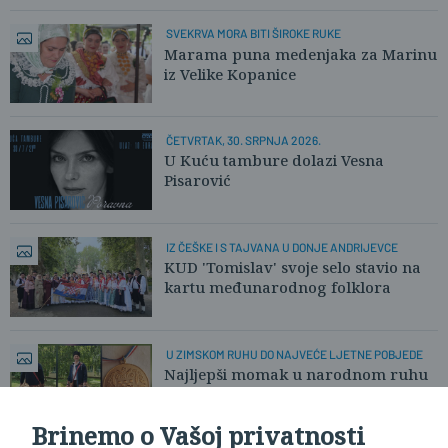
SVEKRVA MORA BITI ŠIROKE RUKE
Marama puna medenjaka za Marinu
iz Velike Kopanice
ČETVRTAK, 30. SRPNJA 2026.
U Kuću tambure dolazi Vesna
Pisarović
IZ ČEŠKE I S TAJVANA U DONJE ANDRIJEVCE
KUD 'Tomislav' svoje selo stavio na
kartu međunarodnog folklora
U ZIMSKOM RUHU DO NAJVEĆE LJETNE POBJEDE
Najljepši momak u narodnom ruhu
otkrio nam svoju pobjedničku priču
Brinemo o Vašoj privatnosti