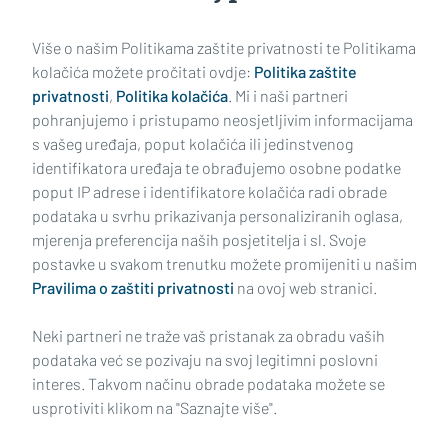
Učitaj još članaka
Više o našim Politikama zaštite privatnosti te Politikama
kolačića možete pročitati ovdje:
Politika zaštite
privatnosti
,
Politika kolačića
. Mi i naši partneri
pohranjujemo i pristupamo neosjetljivim informacijama
s vašeg uređaja, poput kolačića ili jedinstvenog
identifikatora uređaja te obrađujemo osobne podatke
poput IP adrese i identifikatore kolačića radi obrade
podataka u svrhu prikazivanja personaliziranih oglasa,
mjerenja preferencija naših posjetitelja i sl. Svoje
Impressum
Uvjeti korištenja
Politika privatnosti
postavke u svakom trenutku možete promijeniti u našim
Pravilima o zaštiti privatnosti
na ovoj web stranici.
Politika kolačića
Kontakt
Pritužbe
Suradnici
Neki partneri ne traže vaš pristanak za obradu vaših
Oglašavanje
podataka već se pozivaju na svoj legitimni poslovni
interes. Takvom načinu obrade podataka možete se
RUBRIKE
usprotiviti klikom na "Saznajte više".