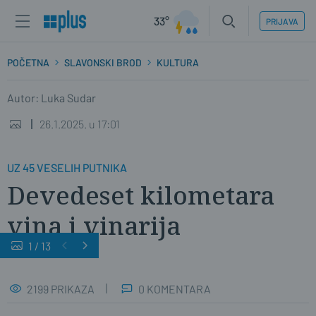
33°
PRIJAVA
POČETNA
SLAVONSKI BROD
KULTURA
Autor: Luka Sudar
26.1.2025. u 17:01
UZ 45 VESELIH PUTNIKA
Devedeset kilometara
vina i vinarija
1
/
13
2199 PRIKAZA
0 KOMENTARA