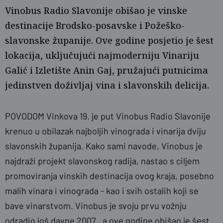
Vinobus Radio Slavonije obišao je vinske
destinacije Brodsko-posavske i Požeško-
slavonske županije. Ove godine posjetio je šest
lokacija, uključujući najmoderniju Vinariju
Galić i Izletište Anin Gaj, pružajući putnicima
jedinstven doživljaj vina i slavonskih delicija.
POVODOM Vinkova 19. je put Vinobus Radio Slavonije
krenuo u obilazak najboljih vinograda i vinarija dviju
Radio Slavonija
slavonskih županija. Kako sami navode, Vinobus je
najdraži projekt slavonskog radija, nastao s ciljem
promoviranja vinskih destinacija ovog kraja, posebno
malih vinara i vinograda - kao i svih ostalih koji se
bave vinarstvom. Vinobus je svoju prvu vožnju
odradio još davne 2007., a ove godine obišao je šest