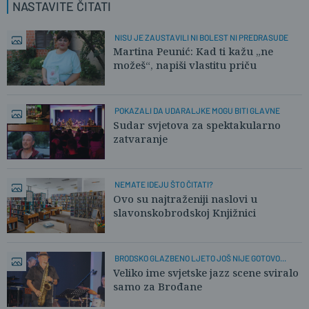
NASTAVITE ČITATI
NISU JE ZAUSTAVILI NI BOLEST NI PREDRASUDE
Martina Peunić: Kad ti kažu „ne
možeš“, napiši vlastitu priču
POKAZALI DA UDARALJKE MOGU BITI GLAVNE
Sudar svjetova za spektakularno
zatvaranje
NEMATE IDEJU ŠTO ČITATI?
Ovo su najtraženiji naslovi u
slavonskobrodskoj Knjižnici
BRODSKO GLAZBENO LJETO JOŠ NIJE GOTOVO...
Veliko ime svjetske jazz scene sviralo
samo za Brođane