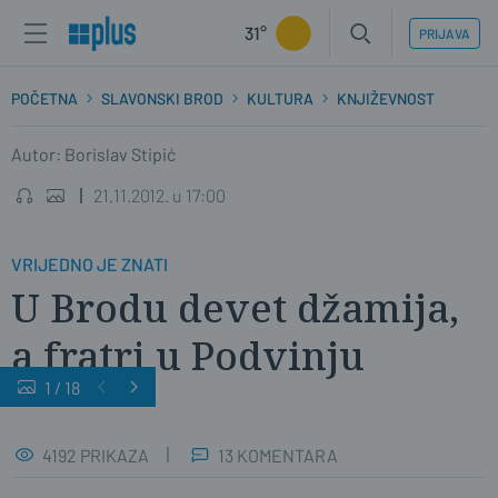
31°
PRIJAVA
POČETNA
SLAVONSKI BROD
KULTURA
KNJIŽEVNOST
Autor: Borislav Stipić
21.11.2012. u 17:00
VRIJEDNO JE ZNATI
U Brodu devet džamija,
a fratri u Podvinju
1
/
18
4192 PRIKAZA
13 KOMENTARA