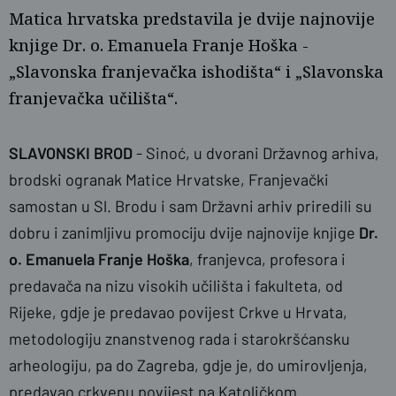
Matica hrvatska predstavila je dvije najnovije
knjige Dr. o. Emanuela Franje Hoška -
„Slavonska franjevačka ishodišta“ i „Slavonska
franjevačka učilišta“.
SLAVONSKI BROD
- Sinoć, u dvorani Državnog arhiva,
brodski ogranak Matice Hrvatske, Franjevački
samostan u Sl. Brodu i sam Državni arhiv priredili su
dobru i zanimljivu promociju dvije najnovije knjige
Dr.
naslovnica
o. Emanuela Franje Hoška
, franjevca, profesora i
predavača na nizu visokih učilišta i fakulteta, od
Rijeke, gdje je predavao povijest Crkve u Hrvata,
metodologiju znanstvenog rada i starokršćansku
arheologiju, pa do Zagreba, gdje je, do umirovljenja,
predavao crkvenu povijest na Katoličkom