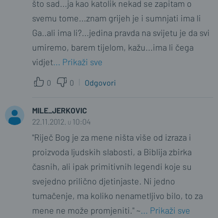
što sad...ja kao katolik nekad se zapitam o
svemu tome...znam grijeh je i sumnjati ima li
Ga..ali ima li?...jedina pravda na svijetu je da svi
umiremo, barem tijelom, kažu...ima li čega
vidjet
... Prikaži sve
0
0
Odgovori
MILE_JERKOVIC
22.11.2012. u 10:04
"Riječ Bog je za mene ništa više od izraza i
proizvoda ljudskih slabosti, a Biblija zbirka
časnih, ali ipak primitivnih legendi koje su
svejedno prilično djetinjaste. Ni jedno
tumačenje, ma koliko nenametljivo bilo, to za
mene ne može promjeniti." ~
... Prikaži sve