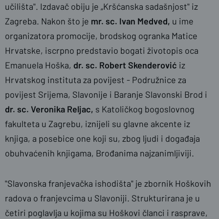
učilišta". Izdavač obiju je „Kršćanska sadašnjost" iz
Zagreba. Nakon što je
mr. sc. Ivan Medved,
u ime
organizatora promocije, brodskog ogranka Matice
Hrvatske, iscrpno predstavio bogati životopis oca
Emanuela Hoška,
dr. sc. Robert Skenderović
iz
Hrvatskog instituta za povijest - Podružnice za
povijest Srijema, Slavonije i Baranje Slavonski Brod i
dr. sc. Veronika Reljac,
s Katoličkog bogoslovnog
fakulteta u Zagrebu, iznijeli su glavne akcente iz
knjiga, a posebice one koji su, zbog ljudi i događaja
obuhvaćenih knjigama, Brođanima najzanimljiviji.
"Slavonska franjevačka ishodišta" je zbornik Hoškovih
radova o franjevcima u Slavoniji. Strukturirana je u
četiri poglavlja u kojima su Hoškovi članci i rasprave,