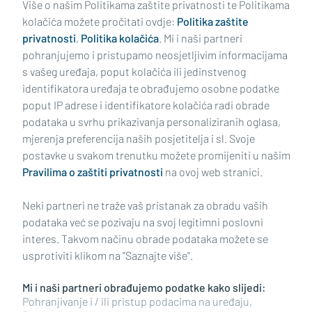
Više o našim Politikama zaštite privatnosti te Politikama
kolačića možete pročitati ovdje:
Politika zaštite
privatnosti
,
Politika kolačića
. Mi i naši partneri
pohranjujemo i pristupamo neosjetljivim informacijama
s vašeg uređaja, poput kolačića ili jedinstvenog
identifikatora uređaja te obrađujemo osobne podatke
poput IP adrese i identifikatore kolačića radi obrade
podataka u svrhu prikazivanja personaliziranih oglasa,
mjerenja preferencija naših posjetitelja i sl. Svoje
Impressum
Uvjeti korištenja
Politika privatnosti
postavke u svakom trenutku možete promijeniti u našim
Pravilima o zaštiti privatnosti
na ovoj web stranici.
Politika kolačića
Kontakt
Pritužbe
Suradnici
Neki partneri ne traže vaš pristanak za obradu vaših
Oglašavanje
podataka već se pozivaju na svoj legitimni poslovni
interes. Takvom načinu obrade podataka možete se
RUBRIKE
usprotiviti klikom na "Saznajte više".
Mi i naši partneri obrađujemo podatke kako slijedi:
BRODSKO-POSAVSKA ŽUPANIJA
Pohranjivanje i / ili pristup podacima na uređaju,