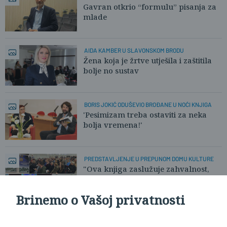
Gavran otkrio “formulu” pisanja za
mlade
AIDA KAMBER U SLAVONSKOM BRODU
Žena koja je žrtve utješila i zaštitila
bolje no sustav
BORIS JOKIĆ ODUŠEVIO BROĐANE U NOĆI KNJIGA
'Pesimizam treba ostaviti za neka
bolja vremena!'
PREDSTAVLJENJE U PREPUNOM DOMU KULTURE
"Ova knjiga zaslužuje zahvalnost,
poštovanje i pažljivo čitanje"
Brinemo o Vašoj privatnosti
Učitaj još članaka