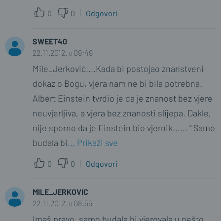
0
0
Odgovori
SWEET40
22.11.2012. u 09:49
Mile_Jerković....Kada bi postojao znanstveni
dokaz o Bogu, vjera nam ne bi bila potrebna.
Albert Einstein tvrdio je da je znanost bez vjere
neuvjerljiva, a vjera bez znanosti slijepa. Dakle,
nije sporno da je Einstein bio vjernik...... " Samo
budala bi
... Prikaži sve
0
0
Odgovori
MILE_JERKOVIC
22.11.2012. u 08:55
Imaš pravo, samo budala bi vjerovala u nešto