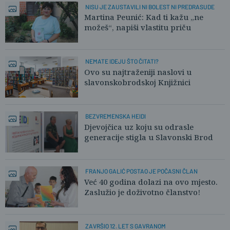
NISU JE ZAUSTAVILI NI BOLEST NI PREDRASUDE
Martina Peunić: Kad ti kažu „ne
možeš“, napiši vlastitu priču
NEMATE IDEJU ŠTO ČITATI?
Ovo su najtraženiji naslovi u
slavonskobrodskoj Knjižnici
BEZVREMENSKA HEIDI
Djevojčica uz koju su odrasle
generacije stigla u Slavonski Brod
FRANJO GALIĆ POSTAO JE POČASNI ČLAN
Već 40 godina dolazi na ovo mjesto.
Zaslužio je doživotno članstvo!
ZAVRŠIO 12. LET S GAVRANOM