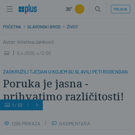
36°
PRIJAVA
POČETNA
SLAVONSKI BROD
ŽIVOT
Autor: Kristina Janković
6.4.2025. u 12:00
ZAOKRUŽILI TJEDAN U KOJEM SU SLAVILI PETI ROĐENDAN
Poruka je jasna -
prihvatimo različitosti!
1
/
33
1255 PRIKAZA
0 KOMENTARA