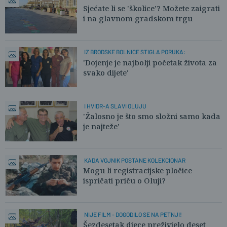
Sjećate li se 'školice'? Možete zaigrati
i na glavnom gradskom trgu
IZ BRODSKE BOLNICE STIGLA PORUKA:
'Dojenje je najbolji početak života za
svako dijete'
I HVIDR-A SLAVI OLUJU
'Žalosno je što smo složni samo kada
je najteže'
KADA VOJNIK POSTANE KOLEKCIONAR
Mogu li registracijske pločice
ispričati priču o Oluji?
NIJE FILM - DOGODILO SE NA PETNJI!
Šezdesetak djece preživjelo deset