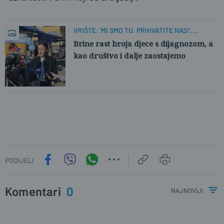
VRIŠTE: 'MI SMO TU. PRIHVATITE NAS!'.
ČUJEMO LI?
Brine rast broja djece s dijagnozom, a
kao društvo i dalje zaostajemo
PODIJELI
Komentari
0
najnoviji