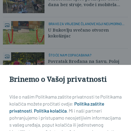
dana bez struje, vode i mobitela...
BRAVO ZA VRIJEDNE ČLANOVE KOJI NEUMORNO
RADE!
U Bukovlju svečano otvoren
kokošinjac
ŠTO ĆE NAM COPACABANA?
Povratak Brođana na Savu. Poloj
kao mravinjak
Brinemo o Vašoj privatnosti
Učitaj još članaka
Više o našim Politikama zaštite privatnosti te Politikama
kolačića možete pročitati ovdje:
Politika zaštite
privatnosti
,
Politika kolačića
. Mi i naši partneri
pohranjujemo i pristupamo neosjetljivim informacijama
s vašeg uređaja, poput kolačića ili jedinstvenog