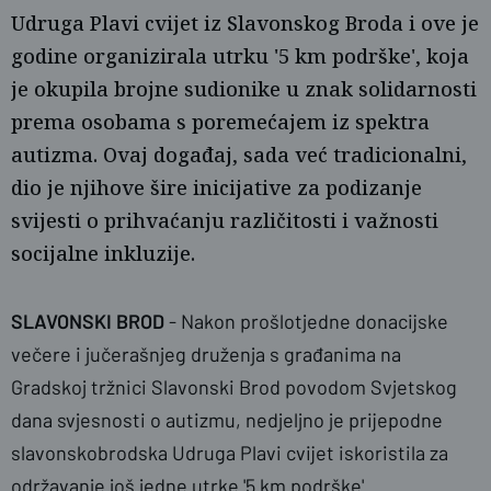
Udruga Plavi cvijet iz Slavonskog Broda i ove je
godine organizirala utrku '5 km podrške', koja
je okupila brojne sudionike u znak solidarnosti
prema osobama s poremećajem iz spektra
autizma. Ovaj događaj, sada već tradicionalni,
dio je njihove šire inicijative za podizanje
svijesti o prihvaćanju različitosti i važnosti
socijalne inkluzije.
K. J. / PlusPortal
SLAVONSKI BROD
- Nakon prošlotjedne donacijske
večere i jučerašnjeg druženja s građanima na
Gradskoj tržnici Slavonski Brod povodom Svjetskog
dana svjesnosti o autizmu, nedjeljno je prijepodne
slavonskobrodska Udruga Plavi cvijet iskoristila za
održavanje još jedne utrke '5 km podrške'.