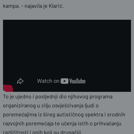
kampa. - najavila je Klarić.
To je ujedno i posljednji dio njihovog programa
organiziranog u cilju osvješćivanja ljudi o
poremećajima iz šireg autističnog spektra i srodnih
razvojnih poremećaja te učenja istih o prihvaćanju
različitosti i onih koji su drugačiji.