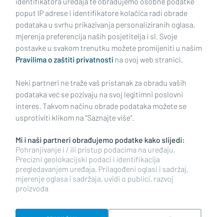
identifikatora uređaja te obrađujemo osobne podatke
poput IP adrese i identifikatore kolačića radi obrade
podataka u svrhu prikazivanja personaliziranih oglasa,
mjerenja preferencija naših posjetitelja i sl. Svoje
Impressum
Uvjeti korištenja
Politika privatnosti
postavke u svakom trenutku možete promijeniti u našim
Pravilima o zaštiti privatnosti
na ovoj web stranici.
Politika kolačića
Kontakt
Pritužbe
Suradnici
Neki partneri ne traže vaš pristanak za obradu vaših
Oglašavanje
podataka već se pozivaju na svoj legitimni poslovni
interes. Takvom načinu obrade podataka možete se
RUBRIKE
usprotiviti klikom na "Saznajte više".
Mi i naši partneri obrađujemo podatke kako slijedi:
BRODSKO-POSAVSKA ŽUPANIJA
Pohranjivanje i / ili pristup podacima na uređaju,
Precizni geolokacijski podaci i identifikacija
pregledavanjem uređaja, Prilagođeni oglasi i sadržaj,
POŽEŠKO-SLAVONSKA ŽUPANIJA
mjerenje oglasa i sadržaja, uvidi o publici, razvoj
proizvoda
Copyright © 2026 plusportal.hr, sva prava pridržana