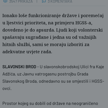
3547 PRIKAZA
3 KOMENTARA
Ionako loše funkcioniranje države i poremećaj
u ljestvici prioriteta, na primjeru HGSS-a,
dovedeno je do apsurda. Ljudi koji volonterski
spašavaju sugrađane i jedna su od važnijih
hitnih službi, sami se moraju izboriti za
adekvatne uvjete rada.
SLAVONSKI BROD
- U slavonskobrodskoj Ulici fra Kaje
naslovnica
Adžića, uz Javnu vatrogasnu postrojbu Grada
Slavonskog Broda, odnedavno su se smjestili i HGSS-
ovci.
Prostor kojeg su dobili od države na neograničeno