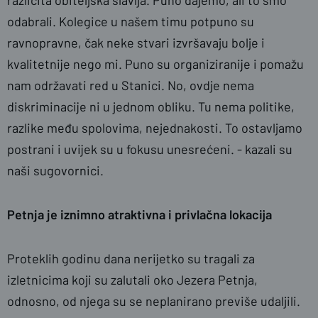
različita obiteljska slavlja. Puno dajemo, ali to smo
odabrali. Kolegice u našem timu potpuno su
ravnopravne, čak neke stvari izvršavaju bolje i
kvalitetnije nego mi. Puno su organiziranije i pomažu
nam održavati red u Stanici. No, ovdje nema
diskriminacije ni u jednom obliku. Tu nema politike,
razlike među spolovima, nejednakosti. To ostavljamo
postrani i uvijek su u fokusu unesrećeni. - kazali su
naši sugovornici.
Petnja je iznimno atraktivna i privlačna lokacija
Proteklih godinu dana nerijetko su tragali za
izletnicima koji su zalutali oko Jezera Petnja,
odnosno, od njega su se neplanirano previše udaljili.