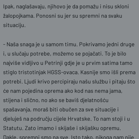
Ipak, naglašavaju, njihovo je da pomažu i nisu skloni
žalopojkama. Ponosni su jer su spremni na svaku
situaciju.
- Naša snaga je u samom timu. Pokrivamo jedni druge
i, u slučaju potrebe, možemo se pojačati. To je bilo
najviše vidljivo u Petrinji gdje je u prvim satima tamo
stiglo tristotinjak HGSS-ovaca. Kasnije smo išli prema
potrebi. Ljudi krivo percipiraju našu službu i pitaju što
će nam pojedina oprema ako kod nas nema jama,
stijena i slično, no ako se baviš djelatnošću
spašavanja, moraš biti obučen za sve situacije i
djeluješ na području cijele Hrvatske. To nam stoji i u
Statutu. Zato imamo i skijaše i skijašku opremu.
Dakle, spremni smo na sve. Isto tako, nikoga nam nije