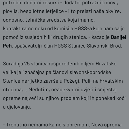
potrebni dodatni resursi - dodatni potražni timovi,
plovila, bespilotne letjelice - i to prelazi naše okvire,
odnosno, tehnička sredstva koja imamo,
kontaktiramo neku od komisija HGSS-a koja nam šalje
pomoć iz susjednih ili drugih stanica. - kazao je
Danijel
Peh
, spašavatelj i član HGSS Stanice Slavonski Brod.
Suradnja 25 stanica raspoređenih diljem Hrvatske
velika je i značajna pa članovi slavonskobrodske
Stanice nerijetko završe u Požegi, Puli, na hrvatskim
otocima,... Međutim, neadekvatni uvjeti i smještaj
opreme najveći su njihov problem koji ih ponekad koči
u djelovanju.
- Trenutno nemamo kamo s opremom. Nova oprema