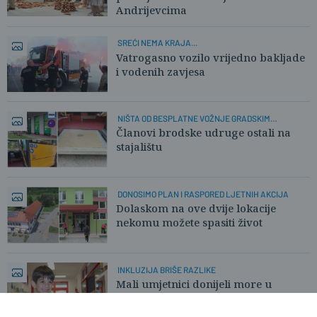
Andrijevcima
SREĆI NEMA KRAJA...
Vatrogasno vozilo vrijedno bakljade
i vodenih zavjesa
NIŠTA OD BESPLATNE VOŽNJE GRADSKIM
PRIJEVOZOM
Članovi brodske udruge ostali na
stajalištu
DONOSIMO PLAN I RASPORED LJETNIH AKCIJA
Dolaskom na ove dvije lokacije
nekomu možete spasiti život
INKLUZIJA BRIŠE RAZLIKE
Mali umjetnici donijeli more u
sibinjski vrtić