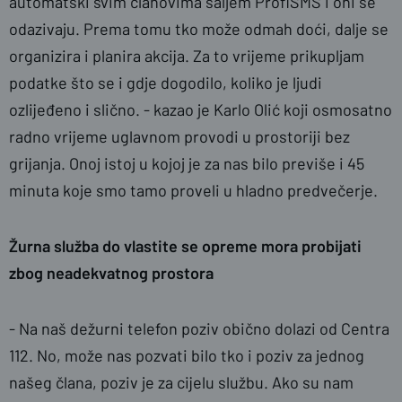
automatski svim članovima šaljem ProfiSMS i oni se
odazivaju. Prema tomu tko može odmah doći, dalje se
organizira i planira akcija. Za to vrijeme prikupljam
podatke što se i gdje dogodilo, koliko je ljudi
ozlijeđeno i slično. - kazao je Karlo Olić koji osmosatno
radno vrijeme uglavnom provodi u prostoriji bez
grijanja. Onoj istoj u kojoj je za nas bilo previše i 45
minuta koje smo tamo proveli u hladno predvečerje.
Žurna služba do vlastite se opreme mora probijati
zbog neadekvatnog prostora
- Na naš dežurni telefon poziv obično dolazi od Centra
112. No, može nas pozvati bilo tko i poziv za jednog
našeg člana, poziv je za cijelu službu. Ako su nam