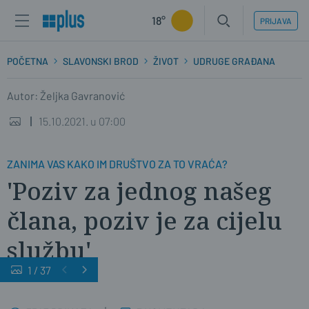
18°
PRIJAVA
POČETNA
SLAVONSKI BROD
ŽIVOT
UDRUGE GRAĐANA
Autor: Željka Gavranović
15.10.2021. u 07:00
ZANIMA VAS KAKO IM DRUŠTVO ZA TO VRAĆA?
'Poziv za jednog našeg
člana, poziv je za cijelu
službu'
1
/
37