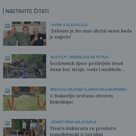
NASTAVITE ČITATI
I HVIDR-A SLAVI OLUJU
'Žalosno je što smo složni samo kada
je najteže'
NIJE FILM - DOGODILO SE NA PETNJI!
Šezdesetak djece preživjelo deset
dana bez struje, vode i mobitela...
BRAVO ZA VRIJEDNE ČLANOVE KOJI NEUMORNO
RADE!
U Bukovlju svečano otvoren
kokošinjac
JEDINSTVENA I NAJSTARIJA
Tisuću kukuruza za proslavu
punoljetnosti u Gornjim