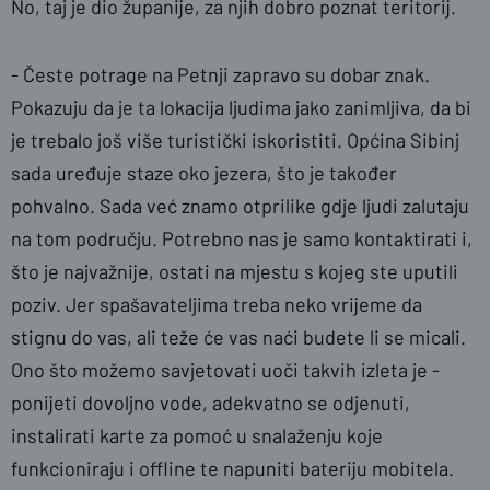
No, taj je dio županije, za njih dobro poznat teritorij.
- Česte potrage na Petnji zapravo su dobar znak.
Pokazuju da je ta lokacija ljudima jako zanimljiva, da bi
je trebalo još više turistički iskoristiti. Općina Sibinj
sada uređuje staze oko jezera, što je također
pohvalno. Sada već znamo otprilike gdje ljudi zalutaju
na tom području. Potrebno nas je samo kontaktirati i,
što je najvažnije, ostati na mjestu s kojeg ste uputili
poziv. Jer spašavateljima treba neko vrijeme da
stignu do vas, ali teže će vas naći budete li se micali.
Ono što možemo savjetovati uoči takvih izleta je -
ponijeti dovoljno vode, adekvatno se odjenuti,
instalirati karte za pomoć u snalaženju koje
funkcioniraju i offline te napuniti bateriju mobitela.