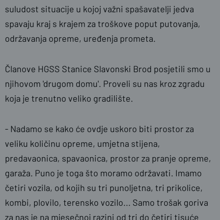
suludost situacije u kojoj važni spašavatelji jedva
spavaju kraj s krajem za troškove poput putovanja,
održavanja opreme, uređenja prometa.
Članove HGSS Stanice Slavonski Brod posjetili smo u
njihovom 'drugom domu'. Proveli su nas kroz zgradu
koja je trenutno veliko gradilište.
- Nadamo se kako će ovdje uskoro biti prostor za
veliku količinu opreme, umjetna stijena,
predavaonica, spavaonica, prostor za pranje opreme,
garaža. Puno je toga što moramo održavati. Imamo
četiri vozila, od kojih su tri punoljetna, tri prikolice,
kombi, plovilo, terensko vozilo... Samo trošak goriva
za nas je na mjesečnoj razini od tri do četiri tisuće