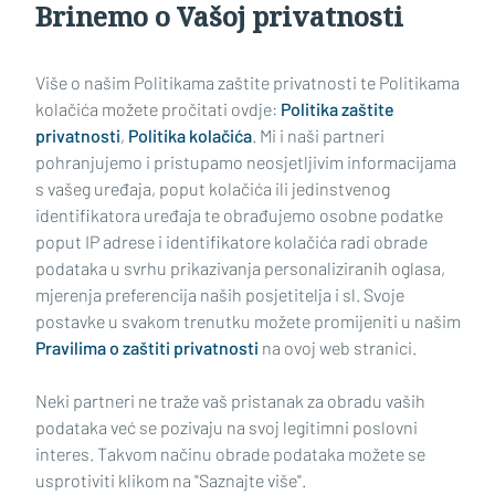
Brinemo o Vašoj privatnosti
Učitaj još članaka
Više o našim Politikama zaštite privatnosti te Politikama
kolačića možete pročitati ovdje:
Politika zaštite
privatnosti
,
Politika kolačića
. Mi i naši partneri
pohranjujemo i pristupamo neosjetljivim informacijama
s vašeg uređaja, poput kolačića ili jedinstvenog
identifikatora uređaja te obrađujemo osobne podatke
poput IP adrese i identifikatore kolačića radi obrade
podataka u svrhu prikazivanja personaliziranih oglasa,
mjerenja preferencija naših posjetitelja i sl. Svoje
Impressum
Uvjeti korištenja
Politika privatnosti
postavke u svakom trenutku možete promijeniti u našim
Pravilima o zaštiti privatnosti
na ovoj web stranici.
Politika kolačića
Kontakt
Pritužbe
Suradnici
Neki partneri ne traže vaš pristanak za obradu vaših
Oglašavanje
podataka već se pozivaju na svoj legitimni poslovni
interes. Takvom načinu obrade podataka možete se
RUBRIKE
usprotiviti klikom na "Saznajte više".