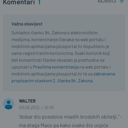
Komentari
1
najnoviji
Važna obavijest
Sukladno članku 94. Zakona o elektroničkim
medijima, komentiranje članaka na web portalu i
mobilnim aplikacijama plusportal.hr dopušteno je
samo registriranim korisnicima. Svaki korisnik koji
želi komentirati članke obvezan je prethodno se
upoznati s
Pravilima komentiranja
na web portalu i
mobilnim aplikacijama plusportal.hr te sa
zabranama
propisanim stavkom 2. članka 94. Zakona.
WALTER
09.08.2013. u 16:55
"dobar dio posebice mladih brodskih obitelji," -
ma draga Maco pa kako ovako što uopće