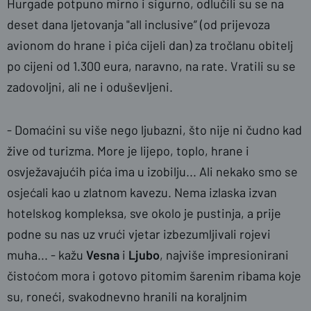
Hurgade potpuno mirno i sigurno, odlučili su se na
deset dana ljetovanja "all inclusive” (od prijevoza
avionom do hrane i pića cijeli dan) za tročlanu obitelj
po cijeni od 1.300 eura, naravno, na rate. Vratili su se
zadovoljni, ali ne i oduševljeni.
- Domaćini su više nego ljubazni, što nije ni čudno kad
žive od turizma. More je lijepo, toplo, hrane i
osvježavajućih pića ima u izobilju... Ali nekako smo se
osjećali kao u zlatnom kavezu. Nema izlaska izvan
hotelskog kompleksa, sve okolo je pustinja, a prije
podne su nas uz vrući vjetar izbezumljivali rojevi
muha... - kažu
Vesna
i
Ljubo
, najviše impresionirani
čistoćom mora i gotovo pitomim šarenim ribama koje
su, roneći, svakodnevno hranili na koraljnim