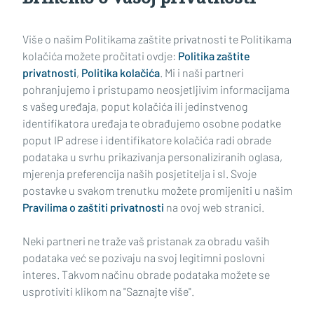
Učitaj još članaka
Više o našim Politikama zaštite privatnosti te Politikama
kolačića možete pročitati ovdje:
Politika zaštite
privatnosti
,
Politika kolačića
. Mi i naši partneri
pohranjujemo i pristupamo neosjetljivim informacijama
s vašeg uređaja, poput kolačića ili jedinstvenog
identifikatora uređaja te obrađujemo osobne podatke
poput IP adrese i identifikatore kolačića radi obrade
podataka u svrhu prikazivanja personaliziranih oglasa,
mjerenja preferencija naših posjetitelja i sl. Svoje
Impressum
Uvjeti korištenja
Politika privatnosti
postavke u svakom trenutku možete promijeniti u našim
Pravilima o zaštiti privatnosti
na ovoj web stranici.
Politika kolačića
Kontakt
Pritužbe
Suradnici
Neki partneri ne traže vaš pristanak za obradu vaših
Oglašavanje
podataka već se pozivaju na svoj legitimni poslovni
interes. Takvom načinu obrade podataka možete se
RUBRIKE
usprotiviti klikom na "Saznajte više".