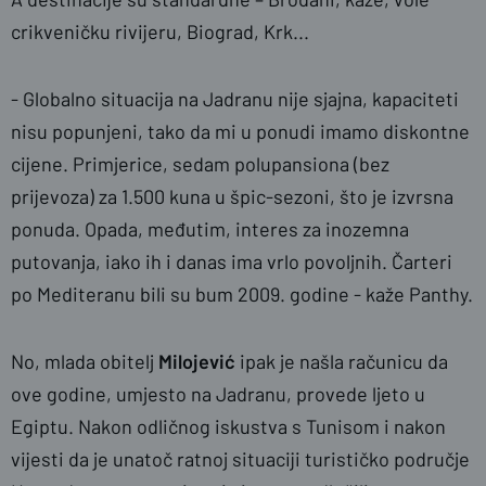
crikveničku rivijeru, Biograd, Krk...
- Globalno situacija na Jadranu nije sjajna, kapaciteti
nisu popunjeni, tako da mi u ponudi imamo diskontne
cijene. Primjerice, sedam polupansiona (bez
prijevoza) za 1.500 kuna u špic-sezoni, što je izvrsna
ponuda. Opada, međutim, interes za inozemna
putovanja, iako ih i danas ima vrlo povoljnih. Čarteri
po Mediteranu bili su bum 2009. godine - kaže Panthy.
No, mlada obitelj
Milojević
ipak je našla računicu da
ove godine, umjesto na Jadranu, provede ljeto u
Egiptu. Nakon odličnog iskustva s Tunisom i nakon
vijesti da je unatoč ratnoj situaciji turističko područje