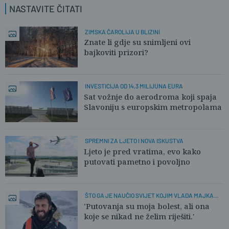
NASTAVITE ČITATI
ZIMSKA ČAROLIJA U BLIZINI
Znate li gdje su snimljeni ovi
bajkoviti prizori?
INVESTICIJA OD 14,3 MILIJUNA EURA
Sat vožnje do aerodroma koji spaja
Slavoniju s europskim metropolama
SPREMNI ZA LJETO I NOVA ISKUSTVA
Ljeto je pred vratima, evo kako
putovati pametno i povoljno
ŠTO GA JE NAUČIO SVIJET KOJIM VLADA MAJKA
PRIRODA?
'Putovanja su moja bolest, ali ona
koje se nikad ne želim riješiti.'