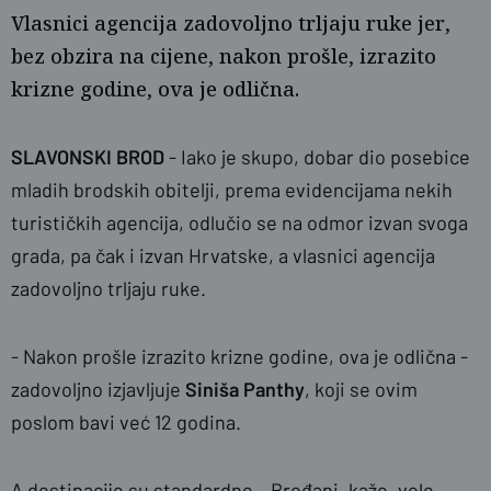
Vlasnici agencija zadovoljno trljaju ruke jer,
bez obzira na cijene, nakon prošle, izrazito
krizne godine, ova je odlična.
SLAVONSKI BROD
- Iako je skupo, dobar dio posebice
mladih brodskih obitelji, prema evidencijama nekih
turističkih agencija, odlučio se na odmor izvan svoga
grada, pa čak i izvan Hrvatske, a vlasnici agencija
naslovnica
Marija Radošević
zadovoljno trljaju ruke.
- Nakon prošle izrazito krizne godine, ova je odlična -
zadovoljno izjavljuje
Siniša Panthy
, koji se ovim
poslom bavi već 12 godina.
A destinacije su standardne – Brođani, kaže, vole