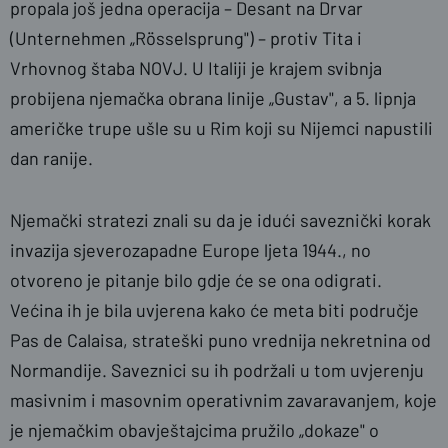
propala još jedna operacija – Desant na Drvar
(Unternehmen „Rösselsprung") – protiv Tita i
Vrhovnog štaba NOVJ. U Italiji je krajem svibnja
probijena njemačka obrana linije „Gustav", a 5. lipnja
američke trupe ušle su u Rim koji su Nijemci napustili
dan ranije.
Njemački stratezi znali su da je idući saveznički korak
invazija sjeverozapadne Europe ljeta 1944., no
otvoreno je pitanje bilo gdje će se ona odigrati.
Većina ih je bila uvjerena kako će meta biti područje
Pas de Calaisa, strateški puno vrednija nekretnina od
Normandije. Saveznici su ih podržali u tom uvjerenju
masivnim i masovnim operativnim zavaravanjem, koje
je njemačkim obavještajcima pružilo „dokaze" o