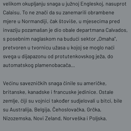
velikom okupljanju snaga u južnoj Engleskoj, nasuprot
Calaisu. To ne znači da su zanemarili obrambene
mjere u Normandiji, čak štoviše, u mjesecima pred
invaziju pozamašan je dio obale departmana Calvados,
s posebnim naglaskom na budući sektor „Omaha",
pretvoren u tvornicu užasa u kojoj se moglo naći
svega u dijapazonu od protutenkovskog ježa, do
automatskog plamenobacača…
Većinu savezničkih snaga činile su američke,
britanske, kanadske i francuske jedinice. Ostale
zemlje, čiji su vojnici također sudjelovali u bitci, bile
su Australija, Belgija, Čehoslovačka, Grčka,
Nizozemska, Novi Zeland, Norveška i Poljska.