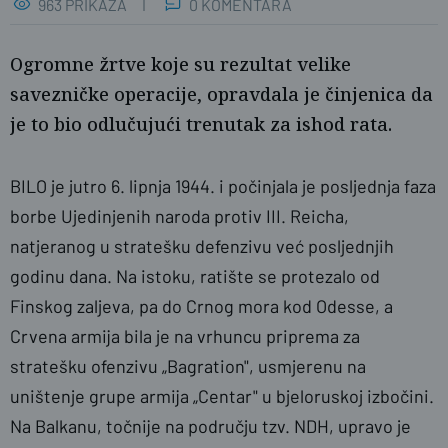
963 PRIKAZA
0 KOMENTARA
Ogromne žrtve koje su rezultat velike
savezničke operacije, opravdala je činjenica da
je to bio odlučujući trenutak za ishod rata.
BILO je jutro 6. lipnja 1944. i počinjala je posljednja faza
borbe Ujedinjenih naroda protiv III. Reicha,
naslovnica
SBplus
natjeranog u stratešku defenzivu već posljednjih
godinu dana. Na istoku, ratište se protezalo od
Finskog zaljeva, pa do Crnog mora kod Odesse, a
Crvena armija bila je na vrhuncu priprema za
stratešku ofenzivu „Bagration", usmjerenu na
uništenje grupe armija „Centar" u bjeloruskoj izbočini.
Na Balkanu, točnije na području tzv. NDH, upravo je