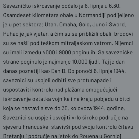
Savezničko iskrcavanje počelo je 6. lipnja u 6.30.
Osamdeset kilometara obale u Normandiji podijeljeno
je u pet sektora: Utah, Omaha, Gold, Juno i Sword.
Puhao je jak vjetar, a čim su se približili obali, brodovi
su se našli pod teškom mitraljeskom vatrom. Nijemci
su imali između 4000 i 9000 poginulih. Sa savezničke
strane poginulo je najmanje 10.000 ljudi. Taj je dan
danas poznatiji kao Dan D. Do ponoći 6. lipnja 1944.
saveznici su uspjeli odbiti sve protunapade i
uspostaviti kontrolu nad plažama omogućujući
iskrcavanje ostatka vojnika i na kraju pobjedu u bitci
koja se nastavila sve do 30. kolovoza 1944. godine.
Saveznici su uspjeli osvojiti vrlo široko područje na
sjeveru Francuske, stavivši pod svoju kontrolu čitavu
Bretanju i područje na istok do Rouena u Gornjoj