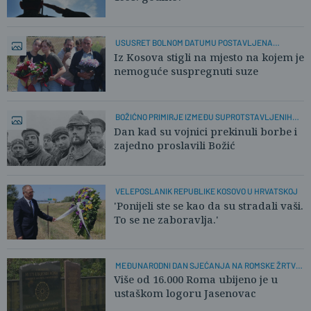
USUSRET BOLNOM DATUMU POSTAVLJENA
SPOMEN-PLOČA
Iz Kosova stigli na mjesto na kojem je
nemoguće suspregnuti suze
BOŽIĆNO PRIMIRJE IZMEĐU SUPROTSTAVLJENIH
STRANA
Dan kad su vojnici prekinuli borbe i
zajedno proslavili Božić
VELEPOSLANIK REPUBLIKE KOSOVO U HRVATSKOJ
'Ponijeli ste se kao da su stradali vaši.
To se ne zaboravlja.'
MEĐUNARODNI DAN SJEĆANJA NA ROMSKE ŽRTVE
GENOCIDA
Više od 16.000 Roma ubijeno je u
ustaškom logoru Jasenovac