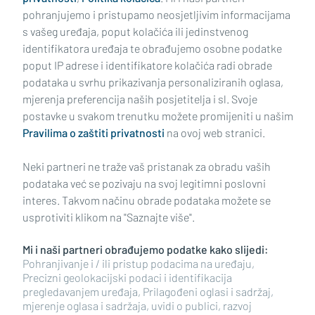
pohranjujemo i pristupamo neosjetljivim informacijama
s vašeg uređaja, poput kolačića ili jedinstvenog
identifikatora uređaja te obrađujemo osobne podatke
poput IP adrese i identifikatore kolačića radi obrade
podataka u svrhu prikazivanja personaliziranih oglasa,
mjerenja preferencija naših posjetitelja i sl. Svoje
Impressum
Uvjeti korištenja
Politika privatnosti
postavke u svakom trenutku možete promijeniti u našim
Pravilima o zaštiti privatnosti
na ovoj web stranici.
Politika kolačića
Kontakt
Pritužbe
Suradnici
Neki partneri ne traže vaš pristanak za obradu vaših
Oglašavanje
podataka već se pozivaju na svoj legitimni poslovni
interes. Takvom načinu obrade podataka možete se
RUBRIKE
usprotiviti klikom na "Saznajte više".
Mi i naši partneri obrađujemo podatke kako slijedi:
BRODSKO-POSAVSKA ŽUPANIJA
Pohranjivanje i / ili pristup podacima na uređaju,
Precizni geolokacijski podaci i identifikacija
pregledavanjem uređaja, Prilagođeni oglasi i sadržaj,
POŽEŠKO-SLAVONSKA ŽUPANIJA
mjerenje oglasa i sadržaja, uvidi o publici, razvoj