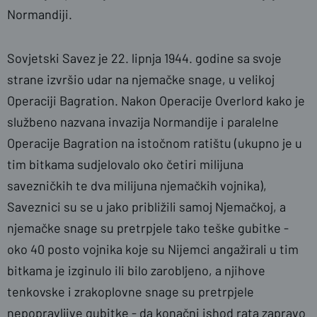
Normandiji.
Sovjetski Savez je 22. lipnja 1944. godine sa svoje
strane izvršio udar na njemačke snage, u velikoj
Operaciji Bagration. Nakon Operacije Overlord kako je
službeno nazvana invazija Normandije i paralelne
Operacije Bagration na istočnom ratištu (ukupno je u
tim bitkama sudjelovalo oko četiri milijuna
savezničkih te dva milijuna njemačkih vojnika),
Saveznici su se u jako približili samoj Njemačkoj, a
njemačke snage su pretrpjele tako teške gubitke -
oko 40 posto vojnika koje su Nijemci angažirali u tim
bitkama je izginulo ili bilo zarobljeno, a njihove
tenkovske i zrakoplovne snage su pretrpjele
nepopravljive gubitke - da konačni ishod rata zapravo