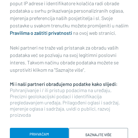
poput IP adrese i identifikatore kolačića radi obrade
podataka u svrhu prikazivanja personaliziranih oglasa,
mjerenja preferencija naših posjetitelja i sl. Svoje
Impressum
Uvjeti korištenja
Politika privatnosti
postavke u svakom trenutku možete promijeniti u našim
Pravilima o zaštiti privatnosti
na ovoj web stranici.
Politika kolačića
Kontakt
Pritužbe
Suradnici
Neki partneri ne traže vaš pristanak za obradu vaših
Oglašavanje
podataka već se pozivaju na svoj legitimni poslovni
interes. Takvom načinu obrade podataka možete se
RUBRIKE
usprotiviti klikom na "Saznajte više".
Mi i naši partneri obrađujemo podatke kako slijedi:
BRODSKO-POSAVSKA ŽUPANIJA
Pohranjivanje i / ili pristup podacima na uređaju,
Precizni geolokacijski podaci i identifikacija
pregledavanjem uređaja, Prilagođeni oglasi i sadržaj,
POŽEŠKO-SLAVONSKA ŽUPANIJA
mjerenje oglasa i sadržaja, uvidi o publici, razvoj
proizvoda
Copyright © 2026 plusportal.hr, sva prava pridržana
PRIHVAĆAM
SAZNAJTE VIŠE