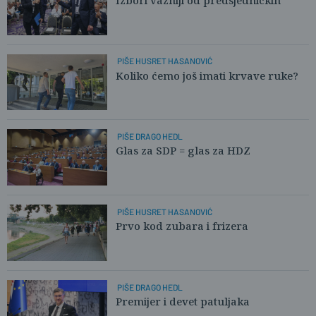
PIŠE HUSRET HASANOVIĆ
Koliko ćemo još imati krvave ruke?
PIŠE DRAGO HEDL
Glas za SDP = glas za HDZ
PIŠE HUSRET HASANOVIĆ
Prvo kod zubara i frizera
PIŠE DRAGO HEDL
Premijer i devet patuljaka