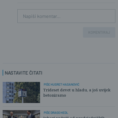
KOMENTIRAJ
NASTAVITE ČITATI
PIŠE HUSRET HASANOVIĆ
Trideset devet u hladu, a još uvijek
betoniramo
PIŠE DRAGO HEDL
Izbori važniji od predsjedničkih