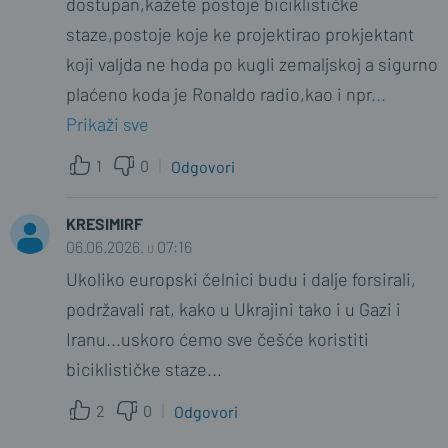
dostupan,kažete postoje biciklističke
staze,postoje koje ke projektirao prokjektant
koji valjda ne hoda po kugli zemaljskoj a sigurno
plaćeno koda je Ronaldo radio,kao i npr
...
Prikaži sve
1
0
Odgovori
KRESIMIRF
06.06.2026. u 07:16
Ukoliko europski čelnici budu i dalje forsirali,
podržavali rat, kako u Ukrajini tako i u Gazi i
Iranu...uskoro ćemo sve češće koristiti
biciklističke staze...
2
0
Odgovori