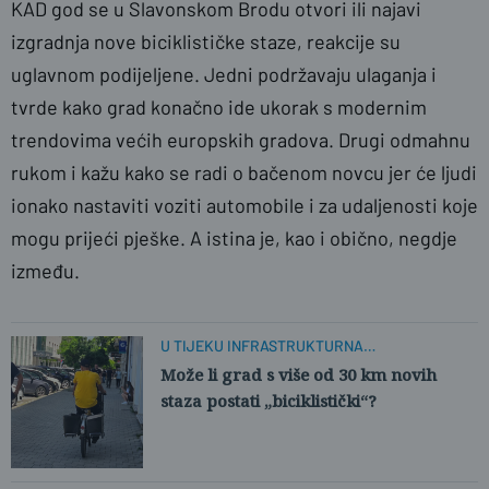
KAD god se u Slavonskom Brodu otvori ili najavi
izgradnja nove biciklističke staze, reakcije su
uglavnom podijeljene. Jedni podržavaju ulaganja i
tvrde kako grad konačno ide ukorak s modernim
trendovima većih europskih gradova. Drugi odmahnu
rukom i kažu kako se radi o bačenom novcu jer će ljudi
Ž.G.
ionako nastaviti voziti automobile i za udaljenosti koje
mogu prijeći pješke. A istina je, kao i obično, negdje
između.
U TIJEKU INFRASTRUKTURNA
TRANSFORMACIJA
Može li grad s više od 30 km novih
staza postati „biciklistički“?