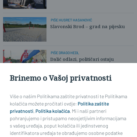
PIŠE HUSRET HASANOVIĆ
Slavonski Brod – grad na pijesku
PIŠE DRAGO HEDL
Dalić odlazi, političari ostaju
Brinemo o Vašoj privatnosti
Učitaj još članaka
Više o našim Politikama zaštite privatnosti te Politikama
kolačića možete pročitati ovdje:
Politika zaštite
privatnosti
,
Politika kolačića
. Mi i naši partneri
pohranjujemo i pristupamo neosjetljivim informacijama
s vašeg uređaja, poput kolačića ili jedinstvenog
identifikatora uređaja te obrađujemo osobne podatke