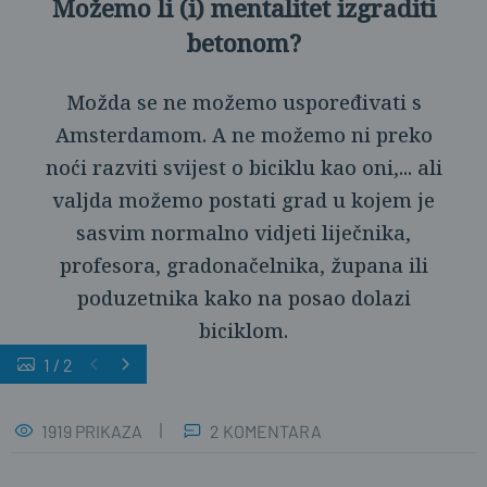
Možemo li (i) mentalitet izgraditi
betonom?
Možda se ne možemo uspoređivati s
Amsterdamom. A ne možemo ni preko
noći razviti svijest o biciklu kao oni,... ali
valjda možemo postati grad u kojem je
sasvim normalno vidjeti liječnika,
profesora, gradonačelnika, župana ili
poduzetnika kako na posao dolazi
biciklom.
1
/
2
1919 PRIKAZA
2 KOMENTARA