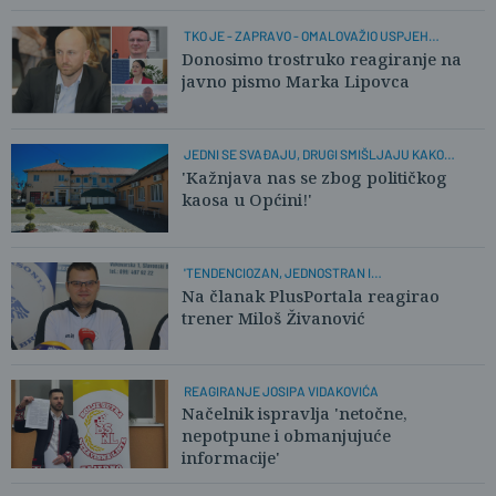
TKO JE - ZAPRAVO - OMALOVAŽIO USPJEH
SPORTAŠA?
Donosimo trostruko reagiranje na
javno pismo Marka Lipovca
JEDNI SE SVAĐAJU, DRUGI SMIŠLJAJU KAKO
PREŽIVJETI
'Kažnjava nas se zbog političkog
kaosa u Općini!'
'TENDENCIOZAN, JEDNOSTRAN I
NEPROFESIONALAN TEKST'
Na članak PlusPortala reagirao
trener Miloš Živanović
REAGIRANJE JOSIPA VIDAKOVIĆA
Načelnik ispravlja 'netočne,
nepotpune i obmanjujuće
informacije'