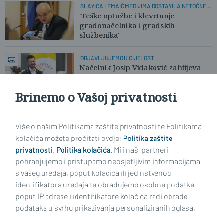
SLAVICA LEMAIĆ MEDIJIMA DOSTAVILA NETOČNE
TVRDNJE
'Teške optužbe i klevetanje
gradonačelnika i gradskih
službenika'
OBJAVLJUJEMO U CIJELOSTI
Načelnik Josip Vidaković zahtijeva
ispravak informacije i demantira
Brinemo o Vašoj privatnosti
Učitaj još članaka
Više o našim Politikama zaštite privatnosti te Politikama
kolačića možete pročitati ovdje:
Politika zaštite
privatnosti
,
Politika kolačića
. Mi i naši partneri
pohranjujemo i pristupamo neosjetljivim informacijama
s vašeg uređaja, poput kolačića ili jedinstvenog
identifikatora uređaja te obrađujemo osobne podatke
poput IP adrese i identifikatore kolačića radi obrade
podataka u svrhu prikazivanja personaliziranih oglasa,