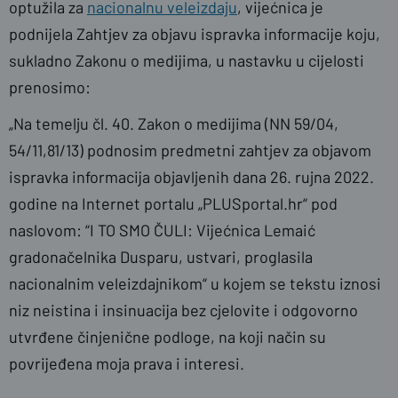
optužila za
nacionalnu veleizdaju
, vijećnica je
podnijela Zahtjev za objavu ispravka informacije koju,
sukladno Zakonu o medijima, u nastavku u cijelosti
prenosimo:
„Na temelju čl. 40. Zakon o medijima (NN 59/04,
54/11,81/13) podnosim predmetni zahtjev za objavom
ispravka informacija objavljenih dana 26. rujna 2022.
godine na Internet portalu „PLUSportal.hr“ pod
naslovom: “I TO SMO ČULI: Vijećnica Lemaić
gradonačelnika Dusparu, ustvari, proglasila
nacionalnim veleizdajnikom“ u kojem se tekstu iznosi
niz neistina i insinuacija bez cjelovite i odgovorno
utvrđene činjenične podloge, na koji način su
povrijeđena moja prava i interesi.