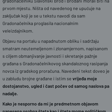
gradonačelniku Slavonski Brod i Brođani morali biti na
prvom mjestu. Ništa od navedenog ne upućuje na
zaključak koji je se u tekstu navodi da sam
Gradonačelnika proglasila nacionalnim
veleizdajnikom.
Objavu na portalu u napadnutom obliku i sadržaju
smatram neutemeljenom i zlonamjernom, napisanom
s ciljem obmanjivanje javnosti i skretanje pažnje
građana s Gradonačelnikovog skandaloznog rasipanja
novca iz gradskog proračuna. Navedeni tekst doveo je
u zabludu brojne građane i istim se
vrijeđa moje
dostojanstvo, ugled i čast počev od samog naslova pa
nadalje.
Kako je nesporno da mi je predmetnom objavom
nanesena osobna šteta kao i šteta mome političkom