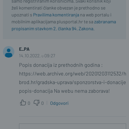
samo registriranim korisnicima. Svaki korisnik koji
želi komentirati članke obvezan je prethodno se
upoznati s
Pravilima komentiranja
na web portalu i
mobilnim aplikacijama plusportal.hr te sa
zabranama
propisanim stavkom 2. članka 94. Zakona.
E_PA
14.10.2022. u 09:27
Popis donacija iz prethodnih godina :
https://web.archive.org/web/20201203112532/ht
brod.hr/gradska-uprava/sponzorstva-i-donacije/
popis-donacija Na webu nema zaborava!
0
0
Odgovori