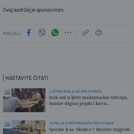
Ovaj sadržaj je sponzoriran.
PODIJELI
NASTAVITE ČITATI
LJETNA ŠKOLA VELIKIH OTKRIĆA
Dok oni u ljetu maksimalno uživaju,
mame stignu popiti i kavu...
14 POLJA S PREPORUKAMA PROTIV RAKA
Sjećate li se 'školice'? Možete zaigrati