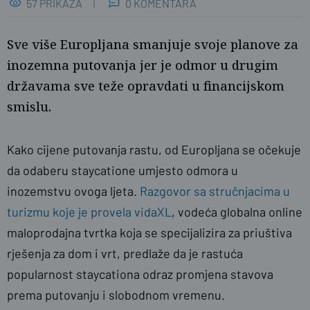
57 PRIKAZA
0 KOMENTARA
Sve više Europljana smanjuje svoje planove za
inozemna putovanja jer je odmor u drugim
državama sve teže opravdati u financijskom
smislu.
Kako cijene putovanja rastu, od Europljana se očekuje
da odaberu staycatione umjesto odmora u
inozemstvu ovoga ljeta.
Razgovor sa stručnjacima u
Ilustracija
turizmu koje je provela vidaXL
, vodeća globalna online
maloprodajna tvrtka koja se specijalizira za priuštiva
rješenja za dom i vrt, predlaže da je rastuća
popularnost staycationa odraz promjena stavova
prema putovanju i slobodnom vremenu.