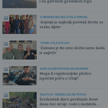
i na glavnom gradskom trgu
IZ BRODSKE BOLNICE STIGLA PORUKA:
'Dojenje je najbolji početak života za
svako dijete'
I HVIDR-A SLAVI OLUJU
'Žalosno je što smo složni samo kada
je najteže'
KADA VOJNIK POSTANE KOLEKCIONAR
Mogu li registracijske pločice
ispričati priču o Oluji?
NIJE FILM - DOGODILO SE NA PETNJI!
Šezdesetak djece preživjelo deset
dana bez struje, vode i mobitela...