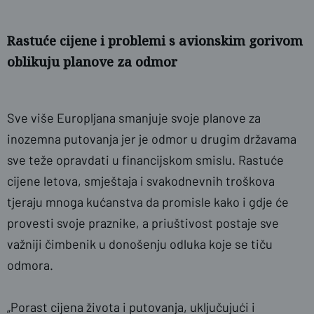
Rastuće cijene i problemi s avionskim gorivom
oblikuju planove za odmor
Sve više Europljana smanjuje svoje planove za
inozemna putovanja jer je odmor u drugim državama
sve teže opravdati u financijskom smislu. Rastuće
cijene letova, smještaja i svakodnevnih troškova
tjeraju mnoga kućanstva da promisle kako i gdje će
provesti svoje praznike, a priuštivost postaje sve
važniji čimbenik u donošenju odluka koje se tiču
odmora.
„Porast cijena života i putovanja, uključujući i