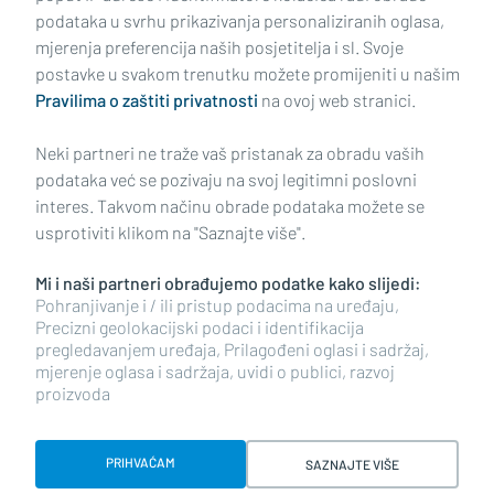
podataka u svrhu prikazivanja personaliziranih oglasa,
mjerenja preferencija naših posjetitelja i sl. Svoje
Impressum
Uvjeti korištenja
Politika privatnosti
postavke u svakom trenutku možete promijeniti u našim
Pravilima o zaštiti privatnosti
na ovoj web stranici.
Politika kolačića
Kontakt
Pritužbe
Suradnici
Neki partneri ne traže vaš pristanak za obradu vaših
Oglašavanje
podataka već se pozivaju na svoj legitimni poslovni
interes. Takvom načinu obrade podataka možete se
RUBRIKE
usprotiviti klikom na "Saznajte više".
Mi i naši partneri obrađujemo podatke kako slijedi:
BRODSKO-POSAVSKA ŽUPANIJA
Pohranjivanje i / ili pristup podacima na uređaju,
Precizni geolokacijski podaci i identifikacija
pregledavanjem uređaja, Prilagođeni oglasi i sadržaj,
POŽEŠKO-SLAVONSKA ŽUPANIJA
mjerenje oglasa i sadržaja, uvidi o publici, razvoj
proizvoda
Copyright © 2026 plusportal.hr, sva prava pridržana
PRIHVAĆAM
SAZNAJTE VIŠE