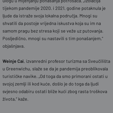
ulogu u mijenjanju ponašanja potrošača. „Izolacija
tijekom pandemije 2020. i 2021. godine potaknula je
ljude da istraže svoja lokalna područja. Mnogi su
shvatili da postoje vrijedna iskustva koja su im na
samom pragu bez stresa koji se veže uz putovanja.
Posljedično, mnogi su nastavili s tim ponašanjem,“
objašnjava.
Weinje Cai
, izvanredni profesor turizma sa Sveučilišta
u Greenwichu, slaže se da je pandemija preoblikovala
turističke navike. „Od toga da smo primorani ostati u
svojoj zemlji ili kod kuće, došlo je do toga da ljudi
svjesno odabiru ostati bliže kući zbog rasta troškova
života,“ kaže.