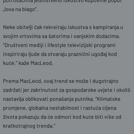
potrošačima jedinstveno iskustvo kupovine poput
„lova na blago“.
Neke obitelji čak rekreiraju iskustva s kampiranja u
svojim vrtovima sa šatorima i vanjskim dodacima.
“Društveni mediji i lifestyle televizijski programi
inspiriraju ljude da stvaraju praznični ugođaj kod
kuće,” kaže MacLeod.
Prema MacLeod, ovaj trend se može i dugotrajno
zadržati jer zabrinutost za gospodarske uvjete i okoliš
nastavlja oblikovati ponašanja putnika. “Klimatske
promjene, globalna nestabilnost i rastuća cijena
života pokazuju da će odmori kod kuće biti više od
kratkotrajnog trenda.”