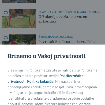
BRAVO ZA VRIJEDNE ČLANOVE KOJI NEUMORNO
RADE!
U Bukovlju svečano otvoren
kokošinjac
ŠTO ĆE NAM COPACABANA?
Povratak Brođana na Savu. Poloj
kao mravinjak
Brinemo o Vašoj privatnosti
Učitaj još članaka
Više o našim Politikama zaštite privatnosti te Politikama
kolačića možete pročitati ovdje:
Politika zaštite
privatnosti
,
Politika kolačića
. Mi i naši partneri
pohranjujemo i pristupamo neosjetljivim informacijama
s vašeg uređaja, poput kolačića ili jedinstvenog
identifikatora uređaja te obrađujemo osobne podatke
poput IP adrese i identifikatore kolačića radi obrade