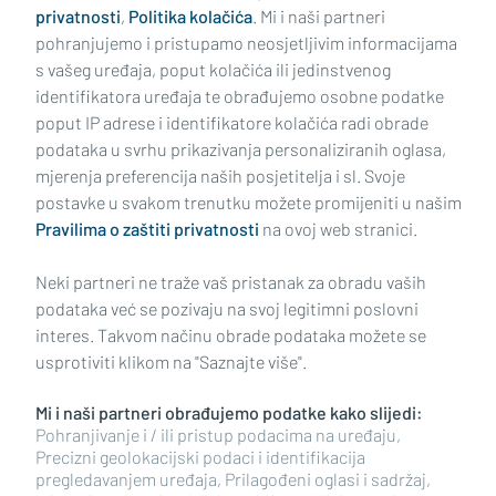
privatnosti
,
Politika kolačića
. Mi i naši partneri
pohranjujemo i pristupamo neosjetljivim informacijama
s vašeg uređaja, poput kolačića ili jedinstvenog
identifikatora uređaja te obrađujemo osobne podatke
poput IP adrese i identifikatore kolačića radi obrade
podataka u svrhu prikazivanja personaliziranih oglasa,
mjerenja preferencija naših posjetitelja i sl. Svoje
Impressum
Uvjeti korištenja
Politika privatnosti
postavke u svakom trenutku možete promijeniti u našim
Pravilima o zaštiti privatnosti
na ovoj web stranici.
Politika kolačića
Kontakt
Pritužbe
Suradnici
Neki partneri ne traže vaš pristanak za obradu vaših
Oglašavanje
podataka već se pozivaju na svoj legitimni poslovni
interes. Takvom načinu obrade podataka možete se
RUBRIKE
usprotiviti klikom na "Saznajte više".
Mi i naši partneri obrađujemo podatke kako slijedi:
BRODSKO-POSAVSKA ŽUPANIJA
Pohranjivanje i / ili pristup podacima na uređaju,
Precizni geolokacijski podaci i identifikacija
pregledavanjem uređaja, Prilagođeni oglasi i sadržaj,
POŽEŠKO-SLAVONSKA ŽUPANIJA