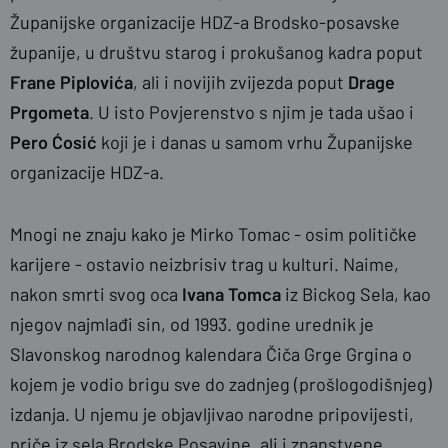
Županijske organizacije HDZ-a Brodsko-posavske
županije, u društvu starog i prokušanog kadra poput
Frane Piplovića
, ali i novijih zvijezda poput
Drage
Prgometa
. U isto Povjerenstvo s njim je tada ušao i
Pero Ćosić
koji je i danas u samom vrhu Županijske
organizacije HDZ-a.
Mnogi ne znaju kako je Mirko Tomac - osim političke
karijere - ostavio neizbrisiv trag u kulturi. Naime,
nakon smrti svog oca
Ivana Tomca
iz Bickog Sela, kao
njegov najmlađi sin, od 1993. godine urednik je
Slavonskog narodnog kalendara Čiča Grge Grgina o
kojem je vodio brigu sve do zadnjeg (prošlogodišnjeg)
izdanja. U njemu je objavljivao narodne pripovijesti,
priče iz sela Brodske Posavine, ali i znanstvene