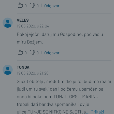
0
0
Odgovori
VELES
19.05.2020. u 22:04
Pokoj vječni daruj mu Gospodine, počivao u
miru Božjem.
0
0
Odgovori
TONDA
19.05.2020. u 21:28
Sućut obitelji , međutim tko je to ,budimo realni
ljudi umiru svaki dan i po čemu upamčen pa
onda bi pokojnom TUNJI . GRGI . MARINU .
trebali dati bar dva spomenika i dvije
ulice.TUNJE SE NITKO NE SJETI ,a
... Prikaži