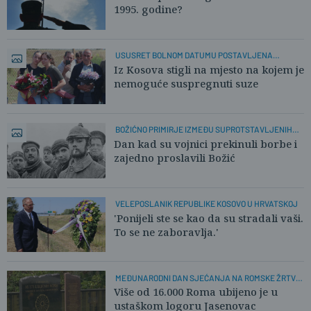
1995. godine?
USUSRET BOLNOM DATUMU POSTAVLJENA
SPOMEN-PLOČA
Iz Kosova stigli na mjesto na kojem je
nemoguće suspregnuti suze
BOŽIĆNO PRIMIRJE IZMEĐU SUPROTSTAVLJENIH
STRANA
Dan kad su vojnici prekinuli borbe i
zajedno proslavili Božić
VELEPOSLANIK REPUBLIKE KOSOVO U HRVATSKOJ
'Ponijeli ste se kao da su stradali vaši.
To se ne zaboravlja.'
MEĐUNARODNI DAN SJEĆANJA NA ROMSKE ŽRTVE
GENOCIDA
Više od 16.000 Roma ubijeno je u
ustaškom logoru Jasenovac