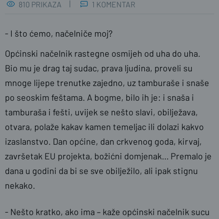
810 PRIKAZA
1 KOMENTAR
- I što ćemo, načelniče moj?
Općinski načelnik rastegne osmijeh od uha do uha.
Bio mu je drag taj sudac, prava ljudina, proveli su
mnoge lijepe trenutke zajedno, uz tamburaše i snaše
po seoskim feštama. A bogme, bilo ih je: i snaša i
tamburaša i fešti, uvijek se nešto slavi, obilježava,
otvara, polaže kakav kamen temeljac ili dolazi kakvo
Telegram.hr
izaslanstvo. Dan općine, dan crkvenog goda, kirvaj,
završetak EU projekta, božićni domjenak… Premalo je
dana u godini da bi se sve obilježilo, ali ipak stignu
nekako.
- Nešto kratko, ako ima – kaže općinski načelnik sucu