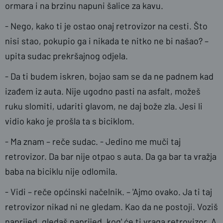
ormara i na brzinu napuni šalice za kavu.
- Nego, kako ti je ostao onaj retrovizor na cesti. Što
nisi stao, pokupio ga i nikada te nitko ne bi našao? –
upita sudac prekršajnog odjela.
- Da ti budem iskren, bojao sam se da ne padnem kad
izađem iz auta. Nije ugodno pasti na asfalt, možeš
ruku slomiti, udariti glavom, ne daj bože zla. Jesi li
vidio kako je prošla ta s biciklom.
- Ma znam – reče sudac. - Jedino me muči taj
retrovizor. Da bar nije otpao s auta. Da ga bar ta vražja
baba na biciklu nije odlomila.
- Vidi – reče općinski načelnik. – 'Ajmo ovako. Ja ti taj
retrovizor nikad ni ne gledam. Kao da ne postoji. Voziš
naprijed, gledaš naprijed, kog' će ti vraga retrovizor. A