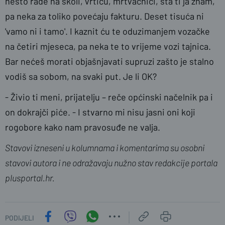
nešto rade na školi, vrtiću, mrtvačnici, šta ti ja znam,
pa neka za toliko povećaju fakturu. Deset tisuća ni
'vamo ni i tamo'. I kaznit ću te oduzimanjem vozačke
na četiri mjeseca, pa neka te to vrijeme vozi tajnica.
Bar nećeš morati objašnjavati supruzi zašto je stalno
vodiš sa sobom, na svaki put. Je li OK?
- Živio ti meni, prijatelju – reče općinski načelnik pa i
on dokrajči piće. - I stvarno mi nisu jasni oni koji
rogobore kako nam pravosuđe ne valja.
Stavovi izneseni u kolumnama i komentarima su osobni
stavovi autora i ne odražavaju nužno stav redakcije portala
plusportal.hr.
PODIJELI