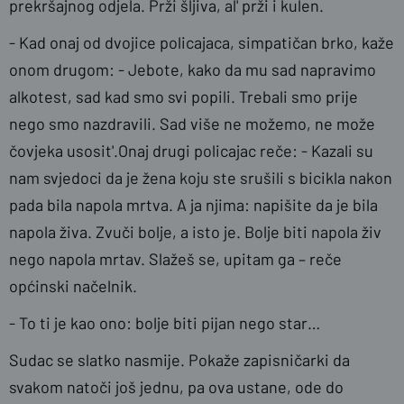
prekršajnog odjela. Prži šljiva, al' prži i kulen.
- Kad onaj od dvojice policajaca, simpatičan brko, kaže
onom drugom: - Jebote, kako da mu sad napravimo
alkotest, sad kad smo svi popili. Trebali smo prije
nego smo nazdravili. Sad više ne možemo, ne može
čovjeka usosit'.Onaj drugi policajac reče: - Kazali su
nam svjedoci da je žena koju ste srušili s bicikla nakon
pada bila napola mrtva. A ja njima: napišite da je bila
napola živa. Zvuči bolje, a isto je. Bolje biti napola živ
nego napola mrtav. Slažeš se, upitam ga – reče
općinski načelnik.
- To ti je kao ono: bolje biti pijan nego star…
Sudac se slatko nasmije. Pokaže zapisničarki da
svakom natoči još jednu, pa ova ustane, ode do