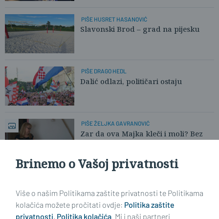
PIŠE HUSRET HASANOVIĆ
Slavonski Brod – grad na pijesku
PIŠE DRAGO HEDL
Dalić odlazi, političari ostaju
PIŠE ŽELJKA GAVRANOVIĆ
Zar da ova Majka kleči i moli? Bez
pomoći najslabijima, svi tonemo!
Brinemo o Vašoj privatnosti
Učitaj još članaka
Više o našim Politikama zaštite privatnosti te Politikama
kolačića možete pročitati ovdje:
Politika zaštite
privatnosti
,
Politika kolačića
. Mi i naši partneri