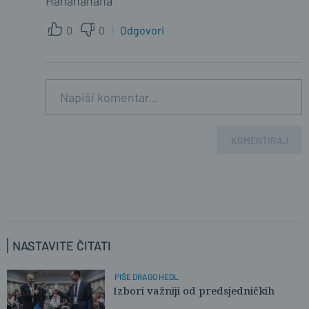
Hahahahaha
0
0
Odgovori
KOMENTIRAJ
NASTAVITE ČITATI
PIŠE DRAGO HEDL
Izbori važniji od predsjedničkih