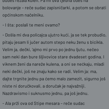
budeš rezala kulen. Pa mi dva tjedna odeš na
bolovanje – reče sudac zapisničarki, a potom se obrati
općinskom načelniku.
- I šta: poslali te meni ovamo?
- Došla mi dva policajca ujutro kući, ja se tek probudio,
pitaju jesam li jučer autom stepo neku ženu s bicikla.
Velim ja, dečki, 'ajmo mi prvo po jednu ljutu, nečeo
sam neki dan bure šljivovice stare dvadeset godina. I
viknem ženi da nareže kulena, a oni se nećkaju, mladi
neki dečki, još ne znaju kako se radi. Velim ja: ma,
dajte trgnite jednu pa ćemo malo zamezit, sigurno još
niste ni doručkovali, a doručak je najvažniji.
Nazdravismo i suknusmo jednu, pa još jednu.
- Ala prži ova od Stipe mesara – reče sudac