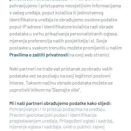
pohranjujemo i pristupamo neosjetljivim informacijama
s vašeg uređaja, poput kolačića ili jedinstvenog
identifikatora uređaja te obrađujemo osobne podatke
poput IP adrese i identifikatore kolačića radi obrade
podataka u svrhu prikazivanja personaliziranih oglasa,
mjerenja preferencija naših posjetitelja i sl. Svoje
Impressum
Uvjeti korištenja
Politika privatnosti
postavke u svakom trenutku možete promijeniti u našim
Pravilima o zaštiti privatnosti
na ovoj web stranici.
Politika kolačića
Kontakt
Pritužbe
Suradnici
Neki partneri ne traže vaš pristanak za obradu vaših
Oglašavanje
podataka već se pozivaju na svoj legitimni poslovni
interes. Takvom načinu obrade podataka možete se
RUBRIKE
usprotiviti klikom na "Saznajte više".
Mi i naši partneri obrađujemo podatke kako slijedi:
BRODSKO-POSAVSKA ŽUPANIJA
Pohranjivanje i / ili pristup podacima na uređaju,
Precizni geolokacijski podaci i identifikacija
pregledavanjem uređaja, Prilagođeni oglasi i sadržaj,
POŽEŠKO-SLAVONSKA ŽUPANIJA
mjerenje oglasa i sadržaja, uvidi o publici, razvoj