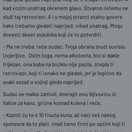
kad vozim unatrag okrenem glavu. Stvarno ničemu ne
služi taj retrovizor. A i u mojoj stranci stalno govore
kako trebamo gledati naprijed, nikad unatrag. Mogu
dovesti deset svjedoka koji će to potvrditi.
- Me ne treba, reče sudac. Tvoja obrana zvuči suvislo.
Uvjerljivo. Osim toga, nema alkotesta, bio si dakle
trijezan, ona baba na biciklu nije pazila, otepla ti
retrovizor, koji ti ionako ne gledaš, jer je logično da
svaki vozač u vožnji gleda naprijed.
Sudac se malko zamisli, dokrajči onu šljivovicu iz
šalice za kavu, gricne komad kulena i reče.
- Kaznit ću te s 10 tisuća kuna, ali naći ćeš nekog
sponzora da to plati, imaš tamo firmi po općini koji ti