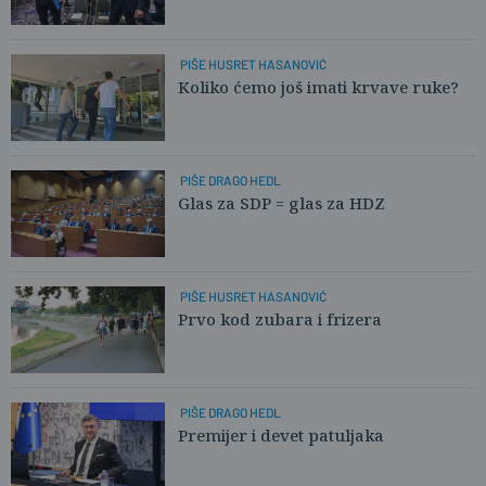
PIŠE HUSRET HASANOVIĆ
Koliko ćemo još imati krvave ruke?
PIŠE DRAGO HEDL
Glas za SDP = glas za HDZ
PIŠE HUSRET HASANOVIĆ
Prvo kod zubara i frizera
PIŠE DRAGO HEDL
Premijer i devet patuljaka