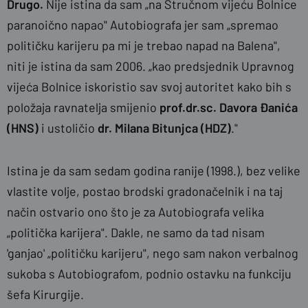
Drugo.
Nije istina
da sam „na Stručnom vijeću Bolnice
paranoično napao" Autobiografa jer sam „spremao
političku karijeru pa mi je trebao napad na Balena",
niti je istina da sam 2006. „kao predsjednik Upravnog
vijeća Bolnice iskoristio sav svoj autoritet kako bih s
položaja ravnatelja smijenio
prof.dr.sc. Davora Đanića
(HNS)
i ustoličio
dr. Milana Bitunjca (HDZ)
."
Istina je da sam sedam godina ranije (1998.), bez velike
vlastite volje, postao brodski gradonačelnik i na taj
način ostvario ono što je za Autobiografa velika
„politička karijera". Dakle, ne samo da tad nisam
'ganjao' „političku karijeru", nego sam nakon verbalnog
sukoba s Autobiografom, podnio ostavku na funkciju
šefa Kirurgije.