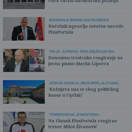
čuva važnu direktorsku poziciju'
REAGIRANJE BRANISLAVA MILINOVIĆA
Načelnik ispravlja netočne navode
PlusPortala
TKO JE - ZAPRAVO - OMALOVAŽIO USPJEH
SPORTAŠA?
Donosimo trostruko reagiranje na
javno pismo Marka Lipovca
JEDNI SE SVAĐAJU, DRUGI SMIŠLJAJU KAKO
PREŽIVJETI
'Kažnjava nas se zbog političkog
kaosa u Općini!'
'TENDENCIOZAN, JEDNOSTRAN I
NEPROFESIONALAN TEKST'
Na članak PlusPortala reagirao
trener Miloš Živanović