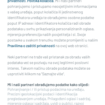
privatnosti
,
Politika kolačića
. Mi i naši partneri
pohranjujemo i pristupamo neosjetljivim informacijama
s vašeg uređaja, poput kolačića ili jedinstvenog
identifikatora uređaja te obrađujemo osobne podatke
poput IP adrese i identifikatore kolačića radi obrade
podataka u svrhu prikazivanja personaliziranih oglasa,
mjerenja preferencija naših posjetitelja i sl. Svoje
Impressum
Uvjeti korištenja
Politika privatnosti
postavke u svakom trenutku možete promijeniti u našim
Pravilima o zaštiti privatnosti
na ovoj web stranici.
Politika kolačića
Kontakt
Pritužbe
Suradnici
Neki partneri ne traže vaš pristanak za obradu vaših
Oglašavanje
podataka već se pozivaju na svoj legitimni poslovni
interes. Takvom načinu obrade podataka možete se
RUBRIKE
usprotiviti klikom na "Saznajte više".
Mi i naši partneri obrađujemo podatke kako slijedi:
BRODSKO-POSAVSKA ŽUPANIJA
Pohranjivanje i / ili pristup podacima na uređaju,
Precizni geolokacijski podaci i identifikacija
pregledavanjem uređaja, Prilagođeni oglasi i sadržaj,
POŽEŠKO-SLAVONSKA ŽUPANIJA
mjerenje oglasa i sadržaja, uvidi o publici, razvoj