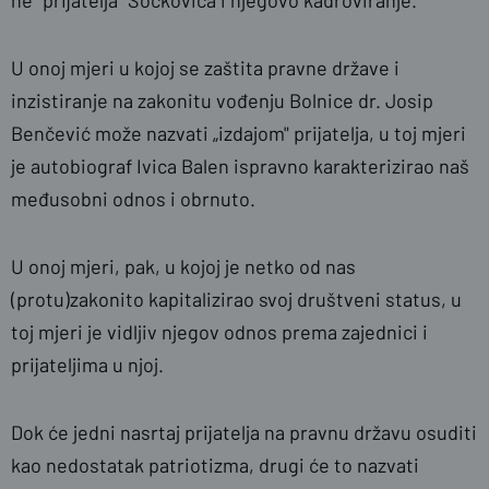
ne "prijatelja" Sočkovića i njegovo kadroviranje.
U onoj mjeri u kojoj se zaštita pravne države i
inzistiranje na zakonitu vođenju Bolnice dr. Josip
Benčević može nazvati „izdajom" prijatelja, u toj mjeri
je autobiograf Ivica Balen ispravno karakterizirao naš
međusobni odnos i obrnuto.
U onoj mjeri, pak, u kojoj je netko od nas
(protu)zakonito kapitalizirao svoj društveni status, u
toj mjeri je vidljiv njegov odnos prema zajednici i
prijateljima u njoj.
Dok će jedni nasrtaj prijatelja na pravnu državu osuditi
kao nedostatak patriotizma, drugi će to nazvati