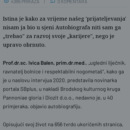
4395 PRIKAZA
0 KOMENTARA
Istina je kako za vrijeme našeg 'prijateljevanja'
nisam ja bio u sjeni Autobiografa niti sam ga
„trebao" za razvoj svoje „karijere", nego je
upravo obrnuto.
Prof.dr.sc. Ivica Balen, prim.dr.med.
, „ugledni liječnik,
naslovnica
Vladimir Jerković
ravnatelj bolnice i respektabilni nogometaš", kako ga
je u naslovu intervjua 2020. predstavila novinarka
portala SBplus, u nakladi Brodskog kulturnog kruga
Pannoniae gloria i Diozit d.o.o., nedavno je, u 40
primjeraka, objavio autobiografiju.
Opisujući svoj život na 656 tvrdo ukoričenih stranica,