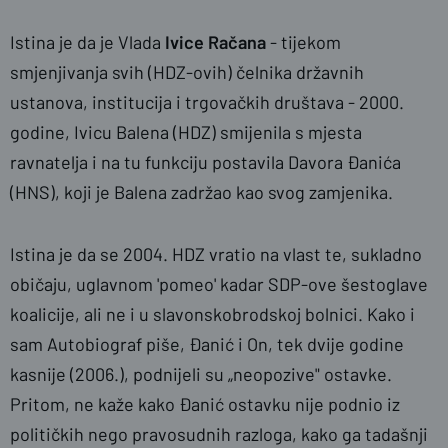
Istina je da je Vlada
Ivice Račana
- tijekom
smjenjivanja svih (HDZ-ovih) čelnika državnih
ustanova, institucija i trgovačkih društava - 2000.
godine, Ivicu Balena (HDZ) smijenila s mjesta
ravnatelja i na tu funkciju postavila Davora Đanića
(HNS), koji je Balena zadržao kao svog zamjenika.
Istina je da se 2004. HDZ vratio na vlast te, sukladno
običaju, uglavnom 'pomeo' kadar SDP-ove šestoglave
koalicije, ali ne i u slavonskobrodskoj bolnici. Kako i
sam Autobiograf piše, Đanić i On, tek dvije godine
kasnije (2006.), podnijeli su „neopozive" ostavke.
Pritom, ne kaže kako Đanić ostavku nije podnio iz
političkih nego pravosudnih razloga, kako ga tadašnji