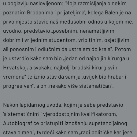
u poglavlju naslovljenom: 'Moja razmišljanja o nekim
poznatim Brođanima i prijateljima', kolega Balen je na
prvo mjesto stavio naš međusobni odnos u kojem me,
uvodno, predstavio „posebnim, nenametljivim,
dobrim i vrijednim studentom, vrlo tihim, osjetljivim,
ali ponosnim i odlučnim da ustrajem do kraja". Potom
je ustvrdio kako sam bio „jedan od najboljih kirurga u
Hrvatskoj, a svakako najbolji brodski kirurg svih
vremena" te iznio stav da sam ja „uvijek bio hrabar i
progresivan", a on „nekako više sistematičan".
Nakon lapidarnog uvoda, kojim je sebe predstavio
'sistematičnim' i vjerodostojnim kvalifikatorom,
Autobiograf će pristupiti iznošenju supstancijalnog
stava o meni, tvrdeći kako sam „radi političke karijere