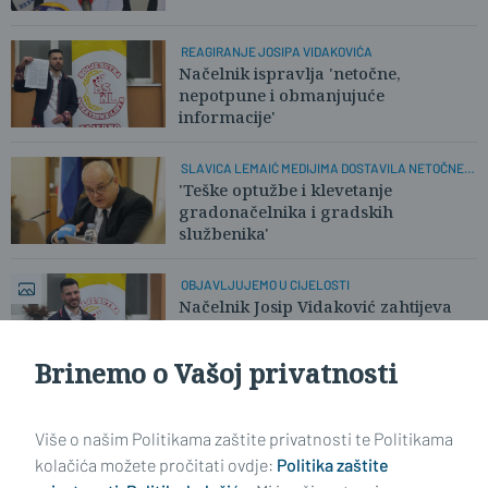
REAGIRANJE JOSIPA VIDAKOVIĆA
Načelnik ispravlja 'netočne,
nepotpune i obmanjujuće
informacije'
SLAVICA LEMAIĆ MEDIJIMA DOSTAVILA NETOČNE
TVRDNJE
'Teške optužbe i klevetanje
gradonačelnika i gradskih
službenika'
OBJAVLJUJEMO U CIJELOSTI
Načelnik Josip Vidaković zahtijeva
ispravak informacije i demantira
Brinemo o Vašoj privatnosti
Učitaj još članaka
Više o našim Politikama zaštite privatnosti te Politikama
kolačića možete pročitati ovdje:
Politika zaštite