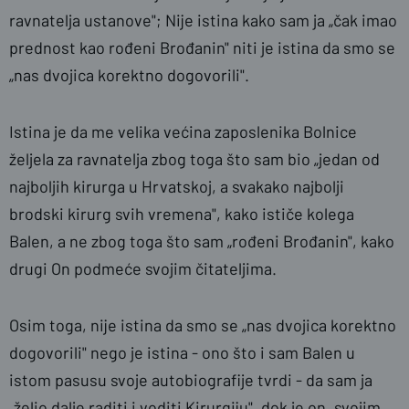
ravnatelja ustanove"; Nije istina kako sam ja „čak imao
prednost kao rođeni Brođanin" niti je istina da smo se
„nas dvojica korektno dogovorili".
Istina je da me velika većina zaposlenika Bolnice
željela za ravnatelja zbog toga što sam bio „jedan od
najboljih kirurga u Hrvatskoj, a svakako najbolji
brodski kirurg svih vremena", kako ističe kolega
Balen, a ne zbog toga što sam „rođeni Brođanin", kako
drugi On podmeće svojim čitateljima.
Osim toga, nije istina da smo se „nas dvojica korektno
dogovorili" nego je istina - ono što i sam Balen u
istom pasusu svoje autobiografije tvrdi - da sam ja
„želio dalje raditi i voditi Kirurgiju", dok je on „svojim