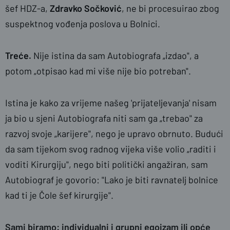
šef HDZ-a,
Zdravko Sočković
, ne bi procesuirao zbog
suspektnog vođenja poslova u Bolnici.
Treće.
Nije istina da sam Autobiografa „izdao", a
potom „otpisao kad mi više nije bio potreban".
Istina je kako za vrijeme našeg 'prijateljevanja' nisam
ja bio u sjeni Autobiografa niti sam ga „trebao" za
razvoj svoje „karijere", nego je upravo obrnuto. Budući
da sam tijekom svog radnog vijeka više volio „raditi i
voditi Kirurgiju", nego biti politički angažiran, sam
Autobiograf je govorio: "Lako je biti ravnatelj bolnice
kad ti je Čole šef kirurgije".
Sami biramo: individualni i grupni egoizam ili opće