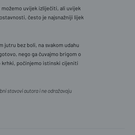
ožemo uvijek izliječiti, ali uvijek
stavnosti, često je najsnažniji lijek
m jutru bez boli, na svakom udahu
a gotovo, nego ga čuvajmo brigom o
krhki, počinjemo istinski cijeniti
ni stavovi autora i ne odražavaju