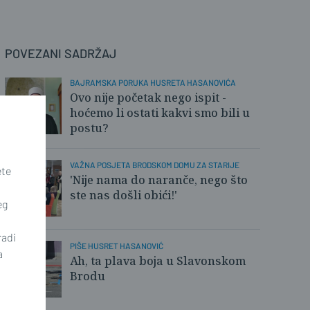
POVEZANI SADRŽAJ
BAJRAMSKA PORUKA HUSRETA HASANOVIĆA
Ovo nije početak nego ispit -
hoćemo li ostati kakvi smo bili u
postu?
VAŽNA POSJETA BRODSKOM DOMU ZA STARIJE
ete
'Nije nama do naranče, nego što
ste nas došli obići!'
eg
radi
PIŠE HUSRET HASANOVIĆ
a
Ah, ta plava boja u Slavonskom
Brodu