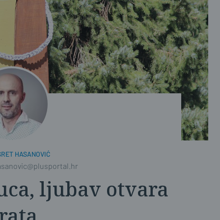
SRET HASANOVIĆ
asanovic@plusportal.hr
uca, ljubav otvara
rata