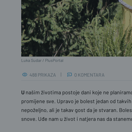
Luka Sudar / PlusPortal
488 PRIKAZA
0 KOMENTARA
U
našim životima postoje dani koje ne planiramo.
promijene sve. Upravo je bolest jedan od takvih
nepoželjno, ali je takav gost da je stvaran. Boles
snove. Uđe nam u život i natjera nas da stanem