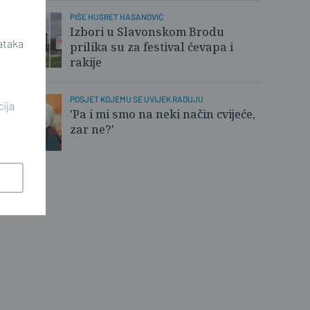
PIŠE HUSRET HASANOVIĆ
Izbori u Slavonskom Brodu
ataka
prilika su za festival ćevapa i
rakije
POSJET KOJEMU SE UVIJEK RADUJU
cija
'Pa i mi smo na neki način cvijeće,
zar ne?'