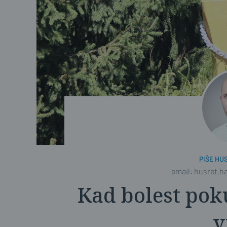
PIŠE HU
email: husret.h
Kad bolest pok
v