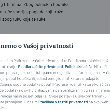
 tih tišina. Zbog bolničkih hodnika
e teče sporije, pogleda koji traže
i zbog ruku koje te ruke
inemo o Vašoj privatnosti
sto skriva snaga kakvu zdravi rijetko
. Snaga da se nasmiješi kad boli.
 o našim Politikama zaštite privatnosti te Politikama kolačića mož
tati ovdje:
Politika zaštite privatnosti
,
Politika kolačića
. Mi i naši
neri pohranjujemo i pristupamo neosjetljivim informacijama s vaš
ku koja bdije uz krevet djeteta. Za
ja, poput kolačića ili jedinstvenog identifikatora uređaja te
đujemo osobne podatke poput IP adrese i identifikatore kolačića 
. Za kćerku i sina koji sa
de podataka u svrhu prikazivanja personaliziranih oglasa, mjerenj
nsku je sestru koja unatoč umoru
rencija naših posjetitelja i sl. Svoje postavke u svakom trenutku
ovornost veću od bijele kute. Za sve
te promijeniti u našim
Pravilima o zaštiti privatnosti
na ovoj web
anjiviji.
ici.