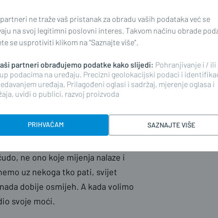
 partneri ne traže vaš pristanak za obradu vaših podataka već se
. Podsjeća nas kako zdravlje nije
vaju na svoj legitimni poslovni interes. Takvom načinu obrade pod
a je dodir važniji od riječi i da
e se usprotiviti klikom na "Saznajte više".
.
 naši partneri obrađujemo podatke kako slijedi:
Pohranjivanje i / ili
up podacima na uređaju, Precizni geolokacijski podaci i identifika
Možda nemamo odgovore na teška
edavanjem uređaja, Prilagođeni oglasi i sadržaj, mjerenje oglasa i
aja, uvidi o publici, razvoj proizvoda
posjetiti, poslati poruku, pomoliti
m. Jer nitko ne bi trebao biti sam
PRIHVAĆAM
SAZNAJTE VIŠE
čudo, ne ono koje mijenja nalaze i
nemo uz nekoga tko pati, svijet
nada dobije osmijeh. A kada volimo
dio svoje moći.