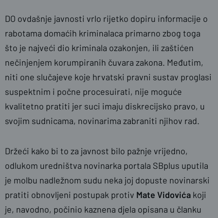
DO ovdašnje javnosti vrlo rijetko dopiru informacije o
rabotama domaćih kriminalaca primarno zbog toga
što je najveći dio kriminala ozakonjen, ili zaštićen
nečinjenjem korumpiranih čuvara zakona. Međutim,
niti one slučajeve koje hrvatski pravni sustav proglasi
suspektnim i počne procesuirati, nije moguće
naslovnica
Jerko Zovak
kvalitetno pratiti jer suci imaju diskrecijsko pravo, u
svojim sudnicama, novinarima zabraniti njihov rad.
Držeći kako bi to za javnost bilo pažnje vrijedno,
odlukom uredništva novinarka portala SBplus uputila
je molbu nadležnom sudu neka joj dopuste novinarski
pratiti obnovljeni postupak protiv
Mate Vidovića
koji
je, navodno, počinio kaznena djela opisana u članku