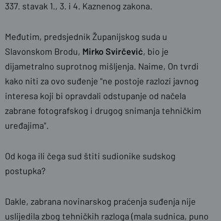
337. stavak 1., 3. i 4. Kaznenog zakona.
Međutim, predsjednik Županijskog suda u
Slavonskom Brodu,
Mirko Svirčević
, bio je
dijametralno suprotnog mišljenja. Naime, On tvrdi
kako niti za ovo suđenje "ne postoje razlozi javnog
interesa koji bi opravdali odstupanje od načela
zabrane fotografskog i drugog snimanja tehničkim
uređajima".
Od koga ili čega sud štiti sudionike sudskog
postupka?
Dakle, zabrana novinarskog praćenja suđenja nije
uslijedila zbog tehničkih razloga (mala sudnica, puno