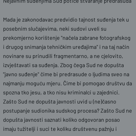
Nejavnim suđenjima Sud potiče stvaranje predrasuda
Mada je zakonodavac predvidio tajnost suđenja tek u
posebnim slučajevima, neki sudovi uveli su
prekomjerno korištenje "načela zabrane fotografskog
i drugog snimanja tehničkim uređajima" i na taj način
novinare su prinudili fragmentarno, a ne cjelovito,
izvještavati sa suđenja. Zbog čega Sud ne dopušta
"javno suđenje" čime bi predrasude o ljudima sveo na
najmanju moguću mjeru. Čime bi pomogao društvu da
spozna tko jesu, a tko nisu kriminalci u zajednici.
Zašto Sud ne dopušta javnosti uvid u (ne)časno
postupanje sudionika sudskog procesa? Zašto Sud ne
dopušta javnosti saznati koliko odgovoran posao
imaju tužitelji i suci te koliku društvenu pažnju i