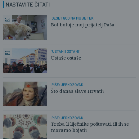
NASTAVITE ČITATI
DESET GODINA MU JE TEK
Bol boluje moj prijatelj Paša
'USTANI I OSTANI'
Ustaše ostaše
PIŠE: JERKO ZOVAK
Što danas slave Hrvati?
PIŠE: JERKO ZOVAK
Treba li liječnike poštovati, ili ih se
moramo bojati?