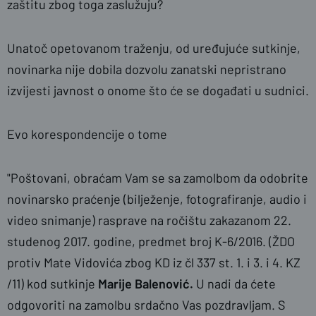
zaštitu zbog toga zaslužuju?
Unatoč opetovanom traženju, od uređujuće sutkinje,
novinarka nije dobila dozvolu zanatski nepristrano
izvijesti javnost o onome što će se događati u sudnici.
Evo korespondencije o tome
"Poštovani, obraćam Vam se sa zamolbom da odobrite
novinarsko praćenje (bilježenje, fotografiranje, audio i
video snimanje) rasprave na ročištu zakazanom 22.
studenog 2017. godine, predmet broj K-6/2016. (ŽDO
protiv Mate Vidovića zbog KD iz čl 337 st. 1. i 3. i 4. KZ
/11) kod sutkinje
Marije Balenović.
U nadi da ćete
odgovoriti na zamolbu srdačno Vas pozdravljam. S