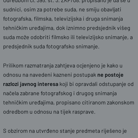
Odredbom čl. 395. st. 3. ZKP/08. propisano je da se u
sudnici, osim za potrebe suda, ne smiju obavljati
fotografska, filmska, televizijska i druga snimanja
tehničkim uređajima, dok iznimno predsjednik višeg
suda može odobriti filmsko ili televizijsko snimanje, a
predsjednik suda fotografsko snimanje.
Prilikom razmatranja zahtjeva ocjenjeno je kako u
odnosu na navedeni kazneni postupak
ne postoje
razlozi javnog interesa
koji bi opravdali odstupanje od
načela zabrane fotografskog i drugog snimanja
tehničkim uređajima, propisano citiranom zakonskom
odredbom u odnosu na tijek rasprave.
S obzirom na utvrđeno stanje predmeta riješeno je