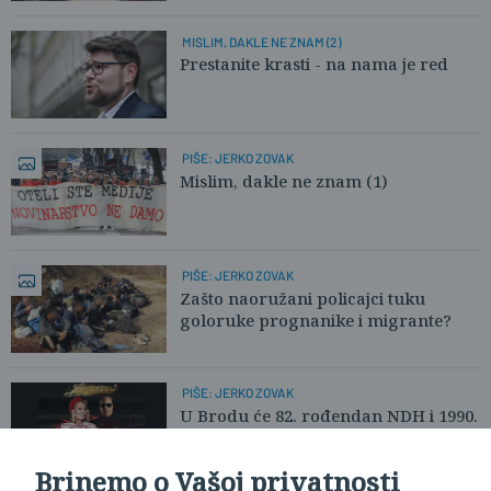
MISLIM, DAKLE NE ZNAM (2)
Prestanite krasti - na nama je red
PIŠE: JERKO ZOVAK
Mislim, dakle ne znam (1)
PIŠE: JERKO ZOVAK
Zašto naoružani policajci tuku
goloruke prognanike i migrante?
PIŠE: JERKO ZOVAK
U Brodu će 82. rođendan NDH i 1990.
Uskrs uveličati Brena i Saša
Brinemo o Vašoj privatnosti