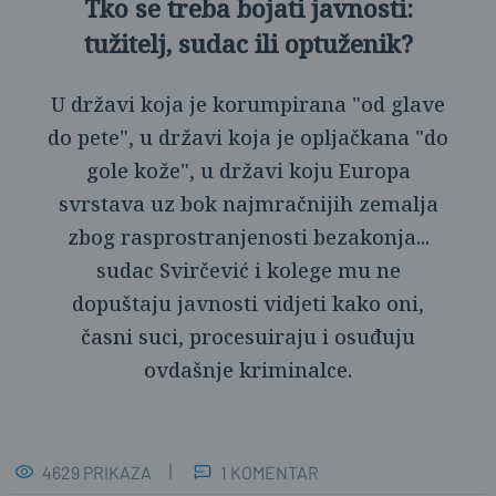
Tko se treba bojati javnosti:
tužitelj, sudac ili optuženik?
U državi koja je korumpirana "od glave
do pete", u državi koja je opljačkana "do
gole kože", u državi koju Europa
svrstava uz bok najmračnijih zemalja
zbog rasprostranjenosti bezakonja...
sudac Svirčević i kolege mu ne
dopuštaju javnosti vidjeti kako oni,
časni suci, procesuiraju i osuđuju
ovdašnje kriminalce.
4629 PRIKAZA
1 KOMENTAR