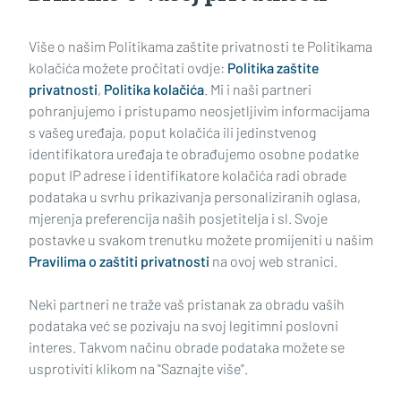
Učitaj još članaka
Više o našim Politikama zaštite privatnosti te Politikama
kolačića možete pročitati ovdje:
Politika zaštite
privatnosti
,
Politika kolačića
. Mi i naši partneri
pohranjujemo i pristupamo neosjetljivim informacijama
s vašeg uređaja, poput kolačića ili jedinstvenog
identifikatora uređaja te obrađujemo osobne podatke
poput IP adrese i identifikatore kolačića radi obrade
podataka u svrhu prikazivanja personaliziranih oglasa,
mjerenja preferencija naših posjetitelja i sl. Svoje
Impressum
Uvjeti korištenja
Politika privatnosti
postavke u svakom trenutku možete promijeniti u našim
Pravilima o zaštiti privatnosti
na ovoj web stranici.
Politika kolačića
Kontakt
Pritužbe
Suradnici
Neki partneri ne traže vaš pristanak za obradu vaših
Oglašavanje
podataka već se pozivaju na svoj legitimni poslovni
interes. Takvom načinu obrade podataka možete se
RUBRIKE
usprotiviti klikom na "Saznajte više".