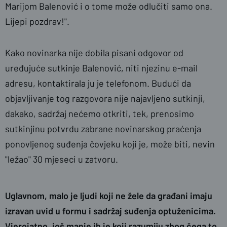
Marijom Balenović i o tome može odlučiti samo ona.
Lijepi pozdrav!".
Kako novinarka nije dobila pisani odgovor od
uređujuće sutkinje Balenović, niti njezinu e-mail
adresu, kontaktirala ju je telefonom. Budući da
objavljivanje tog razgovora nije najavljeno sutkinji,
dakako, sadržaj nećemo otkriti, tek, prenosimo
sutkinjinu potvrdu zabrane novinarskog praćenja
ponovljenog suđenja čovjeku koji je, može biti, nevin
"ležao" 30 mjeseci u zatvoru.
Uglavnom, malo je ljudi koji ne žele da građani imaju
izravan uvid u formu i sadržaj suđenja optuženicima.
Vjerojatno, još manje ih je koji razumiju zbog čega to