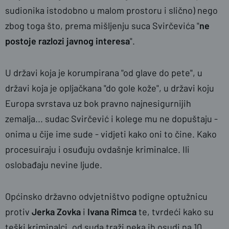
sudionika istodobno u malom prostoru i slično) nego
zbog toga što, prema mišljenju suca Svirčevića "
ne
postoje razlozi javnog interesa
".
U državi koja je korumpirana "od glave do pete", u
državi koja je opljačkana "do gole kože", u državi koju
Europa svrstava uz bok pravno najnesigurnijih
zemalja... sudac Svirčević i kolege mu ne dopuštaju -
onima u čije ime sude - vidjeti kako oni to čine. Kako
procesuiraju i osuđuju ovdašnje kriminalce. Ili
oslobađaju nevine ljude.
Općinsko državno odvjetništvo podigne optužnicu
protiv
Jerka Zovka
i
Ivana Rimca
te, tvrdeći kako su
teški kriminalci, od suda traži neka ih osudi na 10