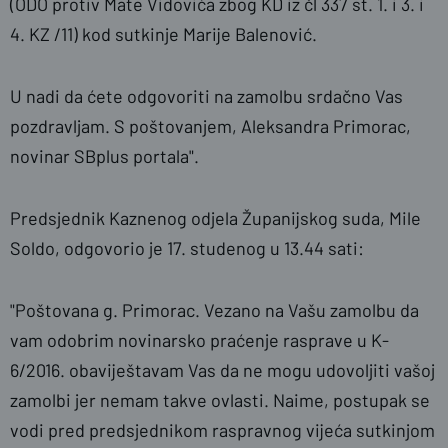
(ODO protiv Mate Vidovića zbog KD iz čl 337 st. 1. i 3. i
4. KZ /11) kod sutkinje Marije Balenović.
U nadi da ćete odgovoriti na zamolbu srdačno Vas
pozdravljam. S poštovanjem, Aleksandra Primorac,
novinar SBplus portala".
Predsjednik Kaznenog odjela Županijskog suda, Mile
Soldo, odgovorio je 17. studenog u 13.44 sati:
"Poštovana g. Primorac. Vezano na Vašu zamolbu da
vam odobrim novinarsko praćenje rasprave u K-
6/2016. obaviještavam Vas da ne mogu udovoljiti vašoj
zamolbi jer nemam takve ovlasti. Naime, postupak se
vodi pred predsjednikom raspravnog vijeća sutkinjom